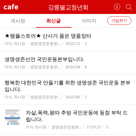
cafe
강릉불교청년회
카
개
페
별
개
정
카
게시판
최신글
이미지
가입하기
보
별
페
전
전
보
검
★템플스토어★ 산사가 품은 명품장터
카
체
기
색
체
게시판명
작성자
작성시간
조회수
지식 게시판
생명생존운동본...
20.02.12
2
페
글
글
리
메
생명생존선언 국민운동본부입니다.
스
뉴
게시판명
작성자
작성시간
조회수
트
지식 게시판
생명생존운동본...
20.02.04
6
행복한 대한민국 만들기를 위한 생명생존 국민운동 본부
입니다.
게시판명
작성자
작성시간
조회수
지식 게시판
생명생존운동본...
18.07.06
2
자살,폭력,왕따 추방 국민운동에 동참 부탁 드
립니다.
게시판명
작성자
작성시간
조회수
지식 게시판
생명생존운동본...
17.07.21
5