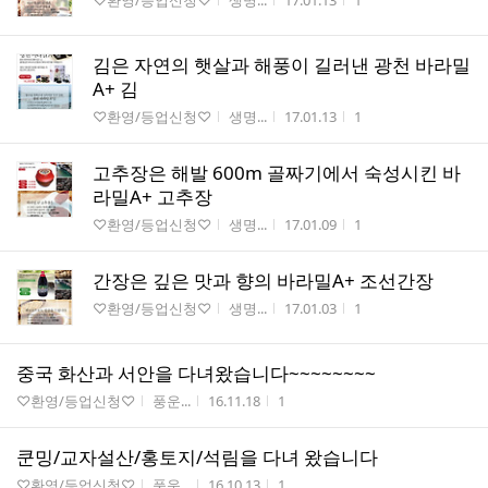
♡환영/등업신청♡
생명...
17.01.13
1
김은 자연의 햇살과 해풍이 길러낸 광천 바라밀
A+ 김
게시판명
작성자
작성시간
조회수
♡환영/등업신청♡
생명...
17.01.13
1
고추장은 해발 600m 골짜기에서 숙성시킨 바
라밀A+ 고추장
게시판명
작성자
작성시간
조회수
♡환영/등업신청♡
생명...
17.01.09
1
간장은 깊은 맛과 향의 바라밀A+ 조선간장
게시판명
작성자
작성시간
조회수
♡환영/등업신청♡
생명...
17.01.03
1
중국 화산과 서안을 다녀왔습니다~~~~~~~~
게시판명
작성자
작성시간
조회수
♡환영/등업신청♡
풍운...
16.11.18
1
쿤밍/교자설산/홍토지/석림을 다녀 왔습니다
게시판명
작성자
작성시간
조회수
♡환영/등업신청♡
풍운...
16.10.13
1