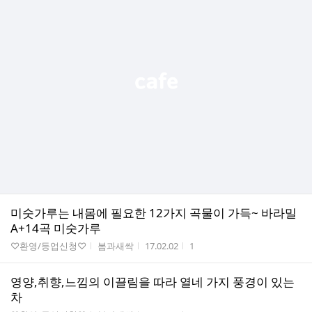
미숫가루는 내몸에 필요한 12가지 곡물이 가득~ 바라밀
A+14곡 미숫가루
게시판명
작성자
작성시간
조회수
♡환영/등업신청♡
봄과새싹
17.02.02
1
영양,취향,느낌의 이끌림을 따라 열네 가지 풍경이 있는
차