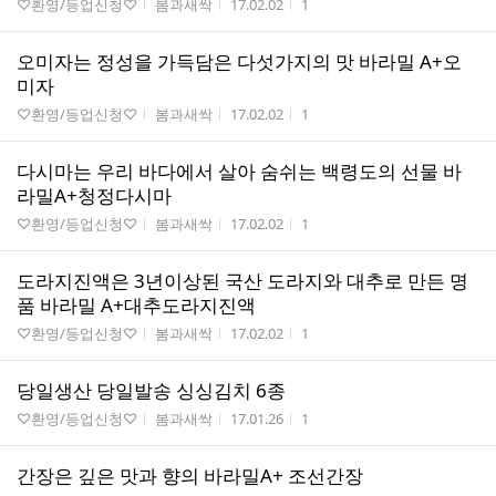
게시판명
작성자
작성시간
조회수
♡환영/등업신청♡
봄과새싹
17.02.02
1
오미자는 정성을 가득담은 다섯가지의 맛 바라밀 A+오
미자
게시판명
작성자
작성시간
조회수
♡환영/등업신청♡
봄과새싹
17.02.02
1
다시마는 우리 바다에서 살아 숨쉬는 백령도의 선물 바
라밀A+청정다시마
게시판명
작성자
작성시간
조회수
♡환영/등업신청♡
봄과새싹
17.02.02
1
도라지진액은 3년이상된 국산 도라지와 대추로 만든 명
품 바라밀 A+대추도라지진액
게시판명
작성자
작성시간
조회수
♡환영/등업신청♡
봄과새싹
17.02.02
1
당일생산 당일발송 싱싱김치 6종
게시판명
작성자
작성시간
조회수
♡환영/등업신청♡
봄과새싹
17.01.26
1
간장은 깊은 맛과 향의 바라밀A+ 조선간장