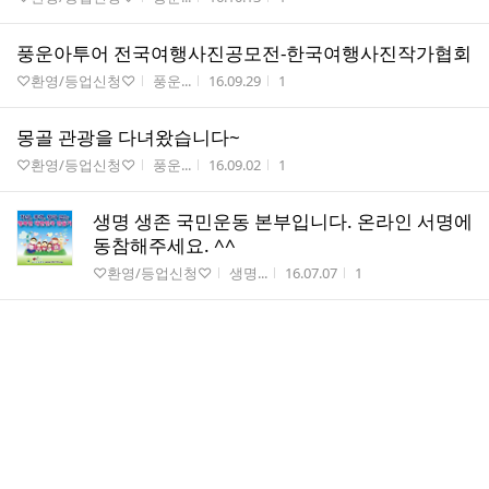
풍운아투어 전국여행사진공모전-한국여행사진작가협회
게시판명
작성자
작성시간
조회수
♡환영/등업신청♡
풍운...
16.09.29
1
몽골 관광을 다녀왔습니다~
게시판명
작성자
작성시간
조회수
♡환영/등업신청♡
풍운...
16.09.02
1
생명 생존 국민운동 본부입니다. 온라인 서명에
동참해주세요. ^^
게시판명
작성자
작성시간
조회수
♡환영/등업신청♡
생명...
16.07.07
1
라오스에 트레킹 로드를 개척하였습니다
게시판명
작성자
작성시간
조회수
♡환영/등업신청♡
풍운...
16.04.28
4
서해 최북단섬, 백령도 몽운사 사찰순례에 초대
합니다
게시판명
작성자
작성시간
조회수
지식 게시판
백령...
15.08.11
1