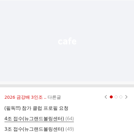
추
가
기
능
열
기
2026 금강배 3인조 ..
다른글
현재페이지 1
2
3
(필독!!!) 참가 클럽 프로필 요청
4
댓
4조 접수(뉴그랜드볼링센터)
(
64
)
3
글
댓
3조 접수(뉴그랜드볼링센터)
(
49
)
2