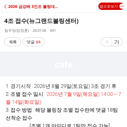
C
2026 금강배 3인조 볼링대회
앱으로보기
A
4조 접수(뉴그랜드볼링센터)
F
작
작
조
팀우정(임정훈)
26.07.06
691
성
성
회
E
자
시
수
글
가
글
목록
댓글
64
가
간
자
자
크
크
기
기
크
작
게
게
1. 경기시작 : 2026년 8월 29일(토요일) 3조 경기 후
2. 조별 접수 일시 :
2026년 7월 9일(목요일) 14:00 ~ 7
월 14일(화요일)
3. 접수 방법 : 해당 볼링장 조별 접수란에 댓글 18팀
선착순 접수
[조별 1개 아이디로 1팀만 접수 가능]