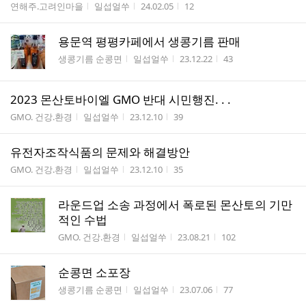
게시판명
작성자
작성시간
조회수
연해주.고려인마을
일섭얼쑤
24.02.05
12
용문역 평평카페에서 생콩기름 판매
게시판명
작성자
작성시간
조회수
생콩기름 순콩면
일섭얼쑤
23.12.22
43
2023 몬산토바이엘 GMO 반대 시민행진. . .
게시판명
작성자
작성시간
조회수
GMO. 건강.환경
일섭얼쑤
23.12.10
39
유전자조작식품의 문제와 해결방안
게시판명
작성자
작성시간
조회수
GMO. 건강.환경
일섭얼쑤
23.12.10
35
라운드업 소송 과정에서 폭로된 몬산토의 기만
적인 수법
게시판명
작성자
작성시간
조회수
GMO. 건강.환경
일섭얼쑤
23.08.21
102
순콩면 소포장
게시판명
작성자
작성시간
조회수
생콩기름 순콩면
일섭얼쑤
23.07.06
77