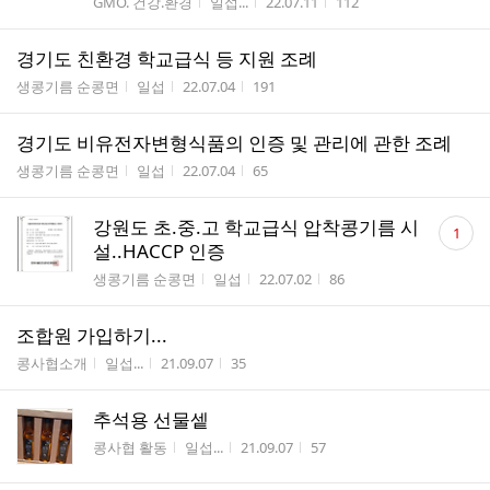
게시판명
작성자
작성시간
조회수
GMO. 건강.환경
일섭...
22.07.11
112
경기도 친환경 학교급식 등 지원 조례
게시판명
작성자
작성시간
조회수
생콩기름 순콩면
일섭
22.07.04
191
경기도 비유전자변형식품의 인증 및 관리에 관한 조례
게시판명
작성자
작성시간
조회수
생콩기름 순콩면
일섭
22.07.04
65
댓
강원도 초.중.고 학교급식 압착콩기름 시
1
글
설..HACCP 인증
수
게시판명
작성자
작성시간
조회수
생콩기름 순콩면
일섭
22.07.02
86
조합원 가입하기...
게시판명
작성자
작성시간
조회수
콩사협소개
일섭...
21.09.07
35
추석용 선물셑
게시판명
작성자
작성시간
조회수
콩사협 활동
일섭...
21.09.07
57