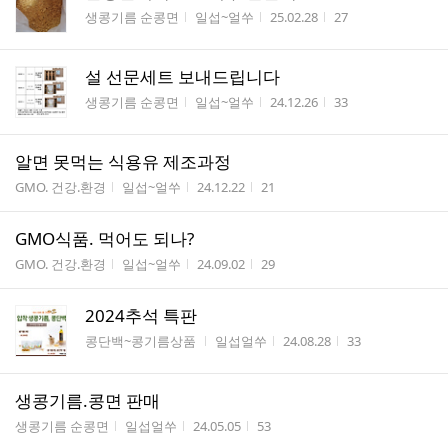
게시판명
작성자
작성시간
조회수
생콩기름 순콩면
일섭~얼쑤
25.02.28
27
설 선문세트 보내드립니다
게시판명
작성자
작성시간
조회수
생콩기름 순콩면
일섭~얼쑤
24.12.26
33
알면 못먹는 식용유 제조과정
게시판명
작성자
작성시간
조회수
GMO. 건강.환경
일섭~얼쑤
24.12.22
21
GMO식품. 먹어도 되나?
게시판명
작성자
작성시간
조회수
GMO. 건강.환경
일섭~얼쑤
24.09.02
29
2024추석 특판
게시판명
작성자
작성시간
조회수
콩단백~콩기름상품
일섭얼쑤
24.08.28
33
생콩기름.콩면 판매
게시판명
작성자
작성시간
조회수
생콩기름 순콩면
일섭얼쑤
24.05.05
53