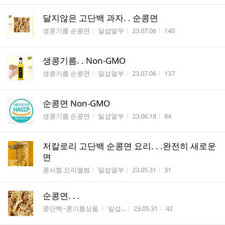
달지않은 고단백 과자. . 순콩면
게시판명
작성자
작성시간
조회수
생콩기름 순콩면
일섭얼쑤
23.07.06
140
생콩기름. . Non-GMO
게시판명
작성자
작성시간
조회수
생콩기름 순콩면
일섭얼쑤
23.07.06
137
순콩면 Non-GMO
게시판명
작성자
작성시간
조회수
생콩기름 순콩면
일섭얼쑤
23.06.18
84
저칼로리 고단백 순콩면 요리. . .완전히 새로운
면
게시판명
작성자
작성시간
조회수
콩사협.요리앨범
일섭얼쑤
23.05.31
31
순콩면. . .
게시판명
작성자
작성시간
조회수
콩단백~콩기름상품
일섭...
23.05.31
42