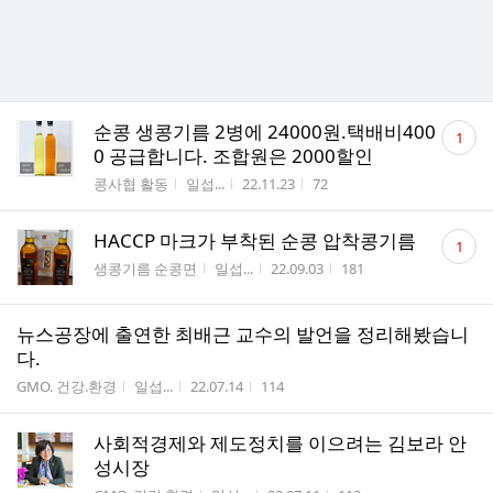
댓
순콩 생콩기름 2병에 24000원.택배비400
1
글
0 공급합니다. 조합원은 2000할인
수
게시판명
작성자
작성시간
조회수
콩사협 활동
일섭...
22.11.23
72
댓
HACCP 마크가 부착된 순콩 압착콩기름
1
글
게시판명
작성자
작성시간
조회수
생콩기름 순콩면
일섭...
22.09.03
181
수
뉴스공장에 출연한 최배근 교수의 발언을 정리해봤습니
다.
게시판명
작성자
작성시간
조회수
GMO. 건강.환경
일섭...
22.07.14
114
사회적경제와 제도정치를 이으려는 김보라 안
성시장