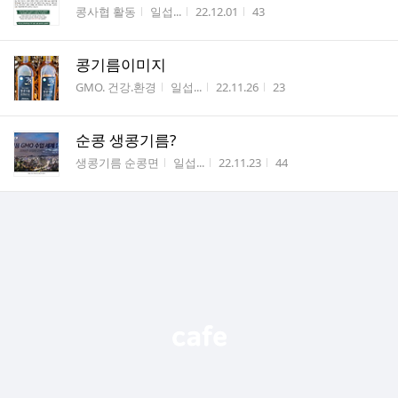
게시판명
작성자
작성시간
조회수
콩사협 활동
일섭...
22.12.01
43
콩기름이미지
게시판명
작성자
작성시간
조회수
GMO. 건강.환경
일섭...
22.11.26
23
순콩 생콩기름?
게시판명
작성자
작성시간
조회수
생콩기름 순콩면
일섭...
22.11.23
44