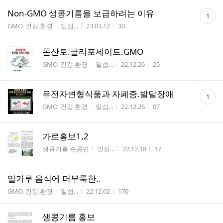
댓
Non-GMO 생콩기름을 보급하려는 이유
1
글
게시판명
작성자
작성시간
조회수
GMO. 건강.환경
일섭...
23.03.12
30
수
몬산토.글리포세이트.GMO
게시판명
작성자
작성시간
조회수
GMO. 건강.환경
일섭...
22.12.26
25
댓
유전자변형식품과 자폐증.발달장애
1
글
게시판명
작성자
작성시간
조회수
GMO. 건강.환경
일섭...
22.12.26
87
수
가로홍보1,2
게시판명
작성자
작성시간
조회수
생콩기름 순콩면
일섭...
22.12.18
17
밀가루 음식에 더부룩한..
게시판명
작성자
작성시간
조회수
GMO. 건강.환경
일섭...
22.12.02
170
생콩기름 홍보