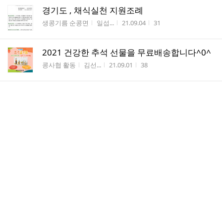
경기도 , 채식실천 지원조례
게시판명
작성자
작성시간
조회수
생콩기름 순콩면
일섭...
21.09.04
31
2021 건강한 추석 선물을 무료배송합니다^0^
게시판명
작성자
작성시간
조회수
콩사협 활동
김선...
21.09.01
38
압착콩기름 약정할인행사! 많은 관심과 참여 바
랍니다^0^
게시판명
작성자
작성시간
조회수
콩사협 활동
김선...
21.03.25
97
순콩과 식물성단백질 시대..
게시판명
작성자
작성시간
조회수
생콩기름 순콩면
일섭
21.01.25
55
수입콩으로 만든 국산두부...대부분 GMO
게시판명
작성자
작성시간
조회수
GMO. 건강.환경
일섭
20.11.02
138
안성의료복지사회적협동조합.... 자기건물 착공식..