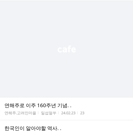
연해주로 이주 160주년 기념. .
게시판명
작성자
작성시간
조회수
연해주.고려인마을
일섭얼쑤
24.02.23
23
한국인이 알아야할 역사. .