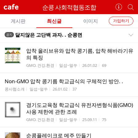
cafe
순콩 사회적협동조합
카
개
페
별
개
정
카
게시판
최신글
이미지
가입하기
보
별
페
전
전
보
검
달지않은 고단백 과자. . 순콩면
공지
카
공지목록 펼치기/접기
체
기
색
체
페
글
글
압착 올리브유와 압착 콩기름, 압착 해바라기유
리
메
의 특징
스
뉴
게시판명
작성자
작성시간
조회수
GMO. 건강.환경
일섭~얼쑤
26.01.02
69
트
Non-GMO 압착 콩기름 학교급식의 구체적인 방안. .
게시판명
작성자
작성시간
조회수
콩사협소개
일섭~얼쑤
26.01.02
37
경기도교육청 학교급식 유전자변형식품(GMO)
사용 제한에 관한 조례
게시판명
작성자
작성시간
조회수
GMO. 건강.환경
일섭~얼쑤
25.09.11
75
순콩플레이크로 메주 만들기