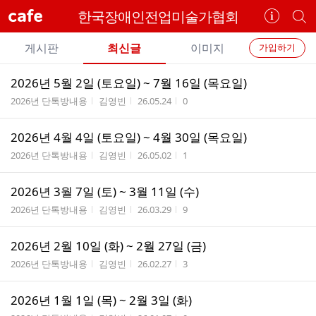
cafe
한국장애인전업미술가협회
카
개
페
별
개
정
카
게시판
최신글
이미지
가입하기
보
별
페
전
전
보
검
2026년 5월 2일 (토요일) ~ 7월 16일 (목요일)
카
체
기
색
체
게시판명
작성자
작성시간
조회수
2026년 단톡방내용
김영빈
26.05.24
0
페
글
글
리
메
2026년 4월 4일 (토요일) ~ 4월 30일 (목요일)
스
뉴
게시판명
작성자
작성시간
조회수
트
2026년 단톡방내용
김영빈
26.05.02
1
2026년 3월 7일 (토) ~ 3월 11일 (수)
게시판명
작성자
작성시간
조회수
2026년 단톡방내용
김영빈
26.03.29
9
2026년 2월 10일 (화) ~ 2월 27일 (금)
게시판명
작성자
작성시간
조회수
2026년 단톡방내용
김영빈
26.02.27
3
2026년 1월 1일 (목) ~ 2월 3일 (화)