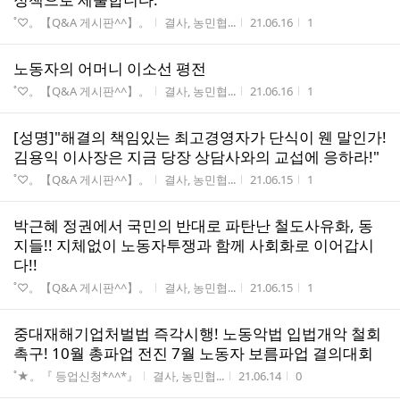
게시판명
작성자
작성시간
조회수
˚♡。【Q&A 게시판^^】。
결사, 농민협...
21.06.16
1
노동자의 어머니 이소선 평전
게시판명
작성자
작성시간
조회수
˚♡。【Q&A 게시판^^】。
결사, 농민협...
21.06.16
1
[성명]"해결의 책임있는 최고경영자가 단식이 웬 말인가!
김용익 이사장은 지금 당장 상담사와의 교섭에 응하라!"
게시판명
작성자
작성시간
조회수
˚♡。【Q&A 게시판^^】。
결사, 농민협...
21.06.15
1
박근혜 정권에서 국민의 반대로 파탄난 철도사유화, 동
지들!! 지체없이 노동자투쟁과 함께 사회화로 이어갑시
다!!
게시판명
작성자
작성시간
조회수
˚♡。【Q&A 게시판^^】。
결사, 농민협...
21.06.15
1
중대재해기업처벌법 즉각시행! 노동악법 입법개악 철회
촉구! 10월 총파업 전진 7월 노동자 보름파업 결의대회
게시판명
작성자
작성시간
조회수
˚★。『 등업신청*^^*』
결사, 농민협...
21.06.14
0