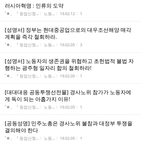
러시아혁명 : 인류의 도약
게시판명
작성자
작성시간
조회수
˚★。『 등업신청...
노동...
19.02.12
1
[성명서] 정부는 현대중공업으로의 대우조선해양 매각
계획을 즉각 철회하라.
게시판명
작성자
작성시간
조회수
˚★。『 등업신청...
노동...
19.02.05
3
[성명서] 노동자의 생존권을 위협하고 초헌법적 불법 자
행하는 광주형 일자리 합의 철회하라!
게시판명
작성자
작성시간
조회수
˚★。『 등업신청...
노동...
19.02.05
1
[대대대응 공동투쟁선전물] 경사노위 참가가 노동자에
게 독이 되는 아홉가지 이유!
게시판명
작성자
작성시간
조회수
˚★。『 등업신청...
노동...
19.02.05
1
[공동성명] 민주노총은 경사노위 불참과 대정부 투쟁을
결의해야 한다
게시판명
작성자
작성시간
조회수
˚★。『 등업신청...
노동...
19.02.05
1