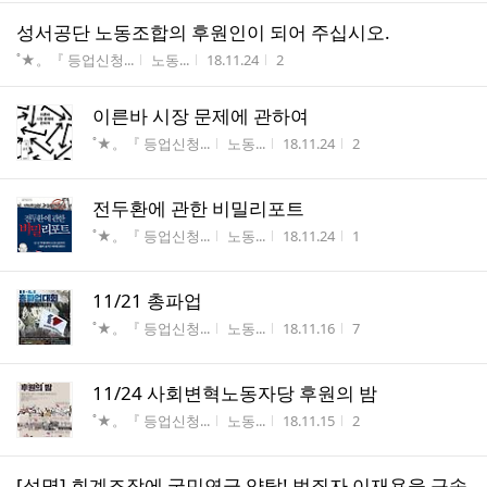
성서공단 노동조합의 후원인이 되어 주십시오.
게시판명
작성자
작성시간
조회수
˚★。『 등업신청...
노동...
18.11.24
2
이른바 시장 문제에 관하여
게시판명
작성자
작성시간
조회수
˚★。『 등업신청...
노동...
18.11.24
2
전두환에 관한 비밀리포트
게시판명
작성자
작성시간
조회수
˚★。『 등업신청...
노동...
18.11.24
1
11/21 총파업
게시판명
작성자
작성시간
조회수
˚★。『 등업신청...
노동...
18.11.16
7
11/24 사회변혁노동자당 후원의 밤
게시판명
작성자
작성시간
조회수
˚★。『 등업신청...
노동...
18.11.15
2
[성명] 회계조작에 국민연금 약탈! 범죄자 이재용을 구속