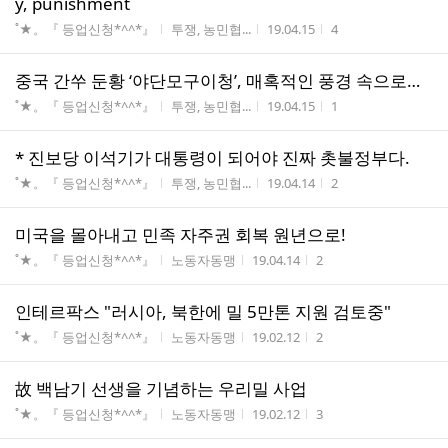
y, punishment
게시판명
작성자
작성시간
조회수
˚★。『 등업신청*^^*』
투쟁, 농민협...
19.04.15
4
중국 간쑤 둔황 ‘야단모구이청’, 매혹적인 풍경 속으로…
게시판명
작성자
작성시간
조회수
˚★。『 등업신청*^^*』
투쟁, 농민협...
19.04.15
1
* 진보당 이석기가 대통령이 되어야 진짜 촛불정부다.
게시판명
작성자
작성시간
조회수
˚★。『 등업신청*^^*』
투쟁, 농민협...
19.04.14
2
미국을 몰아내고 민족 자주권 회복 원년으로!
게시판명
작성자
작성시간
조회수
˚★。『 등업신청*^^*』
노동자동맹
19.04.14
2
인테르팍스 "러시아, 북한에 밀 5만톤 지원 검토중"
게시판명
작성자
작성시간
조회수
˚★。『 등업신청*^^*』
노동자동맹
19.02.12
2
故 백남기 선생을 기념하는 우리밀 사업
게시판명
작성자
작성시간
조회수
˚★。『 등업신청*^^*』
노동자동맹
19.02.12
3