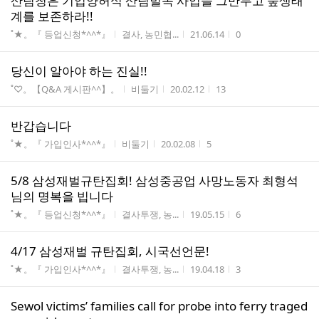
산림청은 기업양허식 산림벌목 사업을 그만두고 숲생태
계를 보존하라!!
게시판명
작성자
작성시간
조회수
˚★。『 등업신청*^^*』
결사, 농민협...
21.06.14
0
당신이 알아야 하는 진실!!
게시판명
작성자
작성시간
조회수
˚♡。【Q&A 게시판^^】。
비둘기
20.02.12
13
반갑습니다
게시판명
작성자
작성시간
조회수
˚★。『 가입인사*^^*』
비둘기
20.02.08
5
5/8 삼성재벌규탄집회! 삼성중공업 사망노동자 최형석
님의 명복을 빕니다
게시판명
작성자
작성시간
조회수
˚★。『 등업신청*^^*』
결사투쟁, 농...
19.05.15
6
4/17 삼성재벌 규탄집회, 시국선언문!
게시판명
작성자
작성시간
조회수
˚★。『 가입인사*^^*』
결사투쟁, 농...
19.04.18
3
Sewol victims’ families call for probe into ferry traged