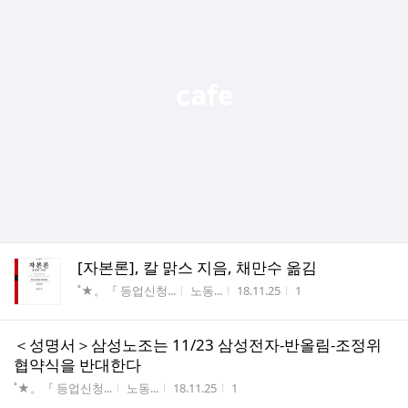
[자본론], 칼 맑스 지음, 채만수 옮김
게시판명
작성자
작성시간
조회수
˚★。『 등업신청...
노동...
18.11.25
1
＜성명서＞삼성노조는 11/23 삼성전자-반올림-조정위
협약식을 반대한다
게시판명
작성자
작성시간
조회수
˚★。『 등업신청...
노동...
18.11.25
1