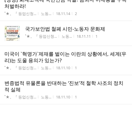
처벌하라!
게시판명
작성자
작성시간
조회수
˚★。『 등업신청...
노동...
18.11.14
2
국가보안법 철폐 시민-노동자 문화제
게시판명
작성자
작성시간
조회수
˚★。『 등업신청...
노동...
18.11.11
1
미국이 `혁명가`제재를 벌이는 이란의 상황에서, 세계(우
리)는 도울 용의가 있는가?
게시판명
작성자
작성시간
조회수
˚★。『 등업신청...
노동...
18.11.10
1
변증법적 유물론을 반대하는 ‘진보’적 철학 사조의 정치
적 실체
게시판명
작성자
작성시간
조회수
˚★。『 등업신청...
노동...
18.11.10
1
[성명]재벌의 민원창구가 된 여야정 협의체 규탄한다.
게시판명
작성자
작성시간
조회수
˚★。『 등업신청...
노동...
18.11.07
1