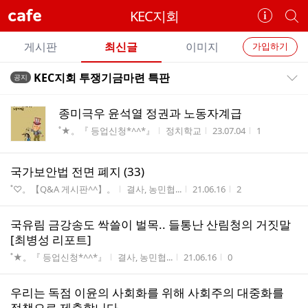
cafe
KEC지회
카
개
페
별
개
정
카
게시판
최신글
이미지
가입하기
보
별
페
전
전
보
검
KEC지회 투쟁기금마련 특판
공지
카
공지목록 펼치기/접기
체
기
색
체
페
글
글
종미극우 윤석열 정권과 노동자계급
리
메
게시판명
작성자
작성시간
조회수
˚★。『 등업신청*^^*』
정치학교
23.07.04
1
스
뉴
트
국가보안법 전면 폐지 (33)
게시판명
작성자
작성시간
조회수
˚♡。【Q&A 게시판^^】。
결사, 농민협...
21.06.16
2
국유림 금강송도 싹쓸이 벌목.. 들통난 산림청의 거짓말
[최병성 리포트]
게시판명
작성자
작성시간
조회수
˚★。『 등업신청*^^*』
결사, 농민협...
21.06.16
0
우리는 독점 이윤의 사회화를 위해 사회주의 대중화를
정책으로 제출합니다.