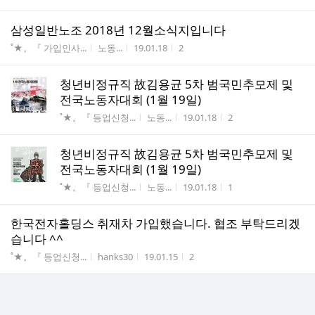
삼성일반노조 2018년 12월소식지입니다
게시판명
작성자
작성시간
조회수
˚★。『 가입인사...
노동...
19.01.18
2
청년비정규직 故김용균 5차 범국민추모제 및
전국노동자대회 (1월 19일)
게시판명
작성자
작성시간
조회수
˚★。『 등업신청...
노동...
19.01.18
2
청년비정규직 故김용균 5차 범국민추모제 및
전국노동자대회 (1월 19일)
게시판명
작성자
작성시간
조회수
˚★。『 등업신청...
노동...
19.01.18
1
한국전자홀딩스 취재차 가입했습니다. 협조 부탁드리겠
습니다 ^^
게시판명
작성자
작성시간
조회수
˚★。『 등업신청...
hanks30
19.01.15
2