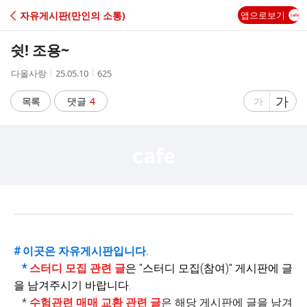
C
자유게시판(만인의 소통)
앱으로보기
A
쉿! 조용~
F
작
작
조
다올사랑
25.05.10
625
성
성
회
E
자
시
수
글
가
글
목록
댓글
4
가
간
자
자
크
크
기
기
크
작
게
게
# 이곳은 자유게시판입니다.
*
스터디 모집 관련 글
은 "
스터디 모집(참여)" 게시판에 글
을 남겨주시기 바랍니다.
*
수험관련 매매 교환 관련 글
은 해당 게시판에 글을 남겨