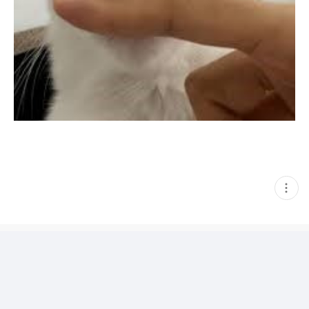
현
재
게
시
글
추
가
기
능
열
기