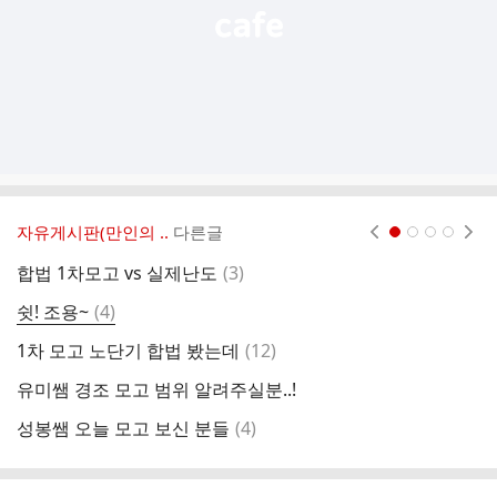
자유게시판(만인의 ..
다른글
현재페이지 1
2
3
4
댓
합법 1차모고 vs 실제난도
(
3
)
ㅅ
글
댓
쉿! 조용~
(
4
)
인
글
댓
1차 모고 노단기 합법 봤는데
(
12
)
노
글
유미쌤 경조 모고 범위 알려주실분..!
이
댓
성봉쌤 오늘 모고 보신 분들
(
4
)
a
글