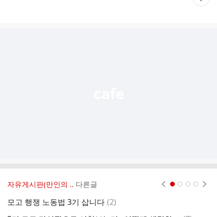
재
게
시
글
추
가
기
능
열
기
자유게시판(만인의 ..
다른글
현재페이지 1
2
3
4
댓
모고 행쟁 노동법 3기 삽니다
(
2
)
오
글