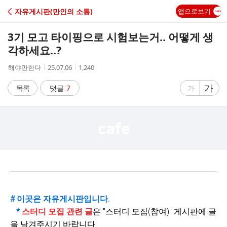
C
자유게시판(만인의 소통)
앱으로보기
A
3기 모고 타이핑으로 시험보는거.. 어떻게 생
F
각하세요..?
작
작
조
해야만한다
25.07.06
1,240
E
성
성
회
자
시
수
글
가
글
목록
댓글
7
가
간
자
자
크
크
기
기
크
작
게
게
# 이곳은 자유게시판입니다.
*
스터디 모집 관련 글
은 "
스터디 모집(참여)" 게시판에 글
을 남겨주시기 바랍니다.