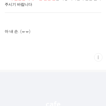
주시기 바랍니다.
아 내 손.. (ㅠㅠ)
현
재
게
시
글
추
가
기
능
열
기