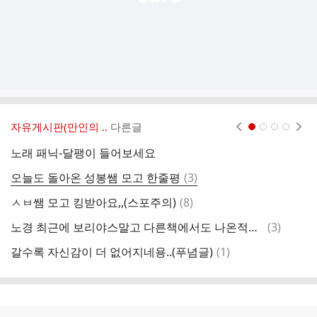
자유게시판(만인의 ..
다른글
현재페이지 1
2
3
4
노래 패닉-달팽이 들어보세요
요
댓
오늘도 돌아온 성봉쌤 모고 한줄평
(
3
)
다
글
댓
ㅅㅂ쌤 모고 킹받아요,,(스포주의)
(
8
)
글
댓
노경 최근에 보리야스말고 다른책에서도 나온적있나요?
(
3
)
2
글
댓
갈수록 자신감이 더 없어지네용..(푸념글)
(
1
)
에
글