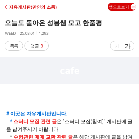
C
자유게시판(만인의 소통)
앱으로보기
A
오늘도 돌아온 성봉쌤 모고 한줄평
F
작
작
조
WEED
25.08.01
1,293
성
성
회
E
자
시
수
글
가
글
목록
댓글
3
가
간
자
자
크
크
기
기
크
작
게
게
# 이곳은 자유게시판입니다.
*
스터디 모집 관련 글
은 "
스터디 모집(참여)" 게시판에 글
을 남겨주시기 바랍니다.
*
수험관련 매매 교환 관련 글
은 해당 게시판에 글을 남겨