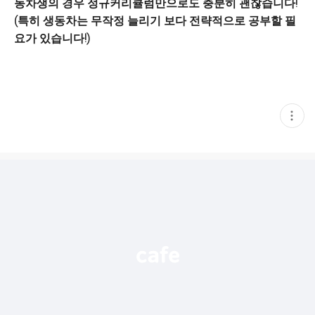
동차생의 경우 정규커리큘럼만으로도 충분히 괜찮습니다
!
(
특히 생동차는 무작정 늘리기 보다 전략적으로 공부할 필
요가 있습니다
!)
현
재
게
시
글
추
가
기
능
열
기