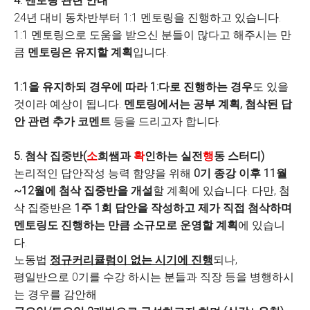
4.
멘토링 관련 안내
24
년 대비 동차반부터
1:1
멘토링을 진행하고 있습니다
.
1:1
멘토링으로 도움을 받으신 분들이 많다고 해주시는 만
큼
멘토링은 유지할 계획
입니다
.
1:1
을 유지하되 경우에 따라
1:
다로 진행하는 경우
도 있을
것이라 예상이 됩니다
.
멘토링에서는 공부 계획
,
첨삭된 답
안 관련 추가 코멘트
등을 드리고자 합니다
.
5.
첨삭 집중반
(
소
희쌤과
확
인하는 실전
행
동 스터디
)
논리적인 답안작성 능력 함양을 위해
0
기 종강 이후
11
월
~12
월에 첨삭 집중반을 개설
할 계획에 있습니다
.
다만
,
첨
삭 집중반은
1
주
1
회 답안을 작성하고 제가 직접 첨삭하며
멘토링도 진행하는 만큼 소규모로 운영할 계획
에 있습니
다
.
노동법
정규커리큘럼이 없는 시기에 진행
되나
,
평일반으로
0
기를 수강 하시는 분들과 직장 등을 병행하시
는 경우를 감안해