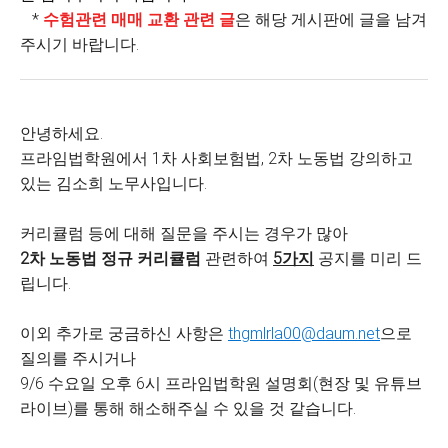
*
수험관련 매매 교환 관련 글
은 해당 게시판에 글을 남겨
주시기 바랍니다.
안녕하세요
.
프라임법학원에서
1
차 사회보험법
, 2
차 노동법 강의하고
있는 김소희 노무사입니다
.
커리큘럼 등에 대해 질문을 주시는 경우가 많아
2
차 노동법 정규 커리큘럼
관련하여
5
가지
공지를 미리 드
립니다
.
이외 추가로 궁금하신 사항은
thgmlrla00@daum.net
으로
질의를 주시거나
9/6
수요일 오후
6
시 프라임법학원 설명회
(
현장 및 유튜브
라이브
)
를 통해 해소해주실 수 있을 것 같습니다
.