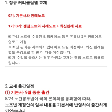
1.
정규 커리큘럼별 교재
0
기
:
기본서와 판례노트
1
기
~3
기
:
쟁점노트와 사례노트
+
최신판례 자료
※ 판례 노트에 수록된 리딩케이스 등은 유튜브
5
분 판례에도
업로드 예정
※ 최신 판례는 계속해서 업데이트 드릴 예정이며
,
최신 판례는
별도 특강으로 한 번 더 다룰 예정입니다
.
※ 제 수업을 들으시는 경우 단권화 교재는 쟁점 노트로 정해드
립니다
.
2.
교재 출간일정
(1)
기본서
- 9
월 중순 출간
8/24
노란봉투법이 국회 본회의를 통과함에 따라
,
노조법 개정안의 일부 내용을 기본서에 반영하여 출간하게
되었습니다
.