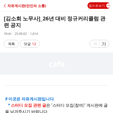
C
자유게시판(만인의 소통)
앱으로보기
A
[김소희 노무사]_26년 대비 정규커리큘럼 관
F
련 공지
작
작
조
Shsh
25.09.02
1,614
E
성
성
회
자
시
수
글
가
글
목록
댓글
12
가
간
자
자
크
크
기
기
크
작
게
게
# 이곳은 자유게시판입니다.
*
스터디 모집 관련 글
은 "
스터디 모집(참여)" 게시판에 글
을 남겨주시기 바랍니다.