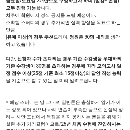
금요일
/
토요일
2
개반으로 구성하고자 하며
(
실강
+
온첨
)
모두 진행 가능
합니다
.
차주에 학원에서 정식 공지를 드릴 예정이나
,
소확행 스터디의 경우 추가적인 실력 향상을 목표로 하는
만큼
[
유예 이상
]
의 경우 추천
드리며
,
정원은
30
명 내외
로 생각
하고 있습니다
.
다만
,
신청자 수가 초과되는 경우 기존 수강생을 우대하되
기존 수강생이
30
명을 초과하는 경우에 따라 모의고사 일
정 점수 이상
(25
점 기준 최소
15
점이상
)
의 답안 작성 능력
을 기준으로 할 수 있는 점 미리 알려드립니다
.
※ 해당 스터디는 말 그대로
,
일반론은 충실하게 암기가 어
느 정도 되어 있으나 사례 연습이 부족한 등으로 논점의 정
리나 사안 포섭에서 득점을 하지 못하시는 분들을 위해 개
설된 추가 커리큘럼이므로
/
26
년 처음 수험에 진입하시는