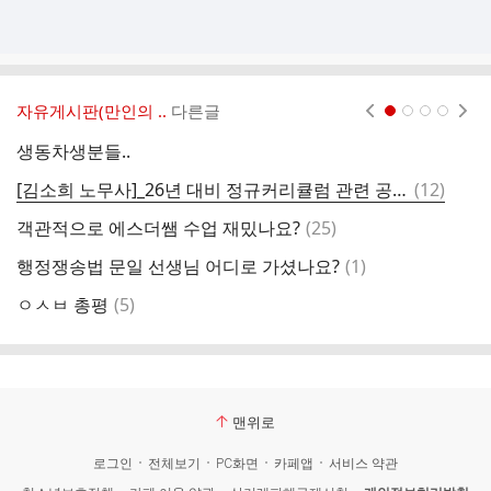
자유게시판(만인의 ..
다른글
현재페이지 1
2
3
4
생동차생분들..
김
댓
[김소희 노무사]_26년 대비 정규커리큘럼 관련 공지
(
12
)
글
댓
객관적으로 에스더쌤 수업 재밌나요?
(
25
)
경
글
댓
행정쟁송법 문일 선생님 어디로 가셨나요?
(
1
)
노
글
댓
ㅇㅅㅂ 총평
(
5
)
노
글
맨위로
로그인
전체보기
PC화면
카페앱
서비스 약관