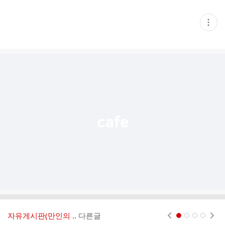
현
재
게
시
글
추
가
기
능
열
기
자유게시판(만인의 ..
다른글
현재페이지 1
2
3
4