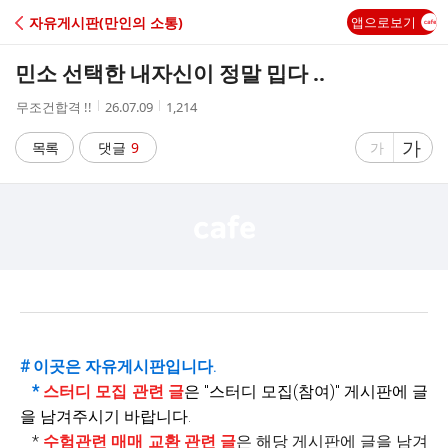
C
자유게시판(만인의 소통)
앱으로보기
A
민소 선택한 내자신이 정말 밉다 ..
F
작
작
조
무조건합격 !!
26.07.09
1,214
성
성
회
E
자
시
수
글
가
글
목록
댓글
9
가
간
자
자
크
크
기
기
크
작
게
게
# 이곳은 자유게시판입니다.
*
스터디 모집 관련 글
은 "
스터디 모집(참여)" 게시판에 글
을 남겨주시기 바랍니다.
*
수험관련 매매 교환 관련 글
은 해당 게시판에 글을 남겨