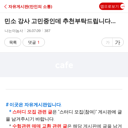
C
자유게시판(만인의 소통)
앱으로보기
A
민소 강사 고민중인데 추천부탁드립니다…
F
작
작
조
나는야놈사
26.07.09
387
성
성
회
E
자
시
수
글
가
글
목록
댓글
1
가
간
자
자
크
크
기
기
크
작
게
게
# 이곳은 자유게시판입니다.
*
스터디 모집 관련 글
은 "
스터디 모집(참여)" 게시판에 글
을 남겨주시기 바랍니다.
*
수험관련 매매 교환 관련 글
은 해당 게시판에 글을 남겨