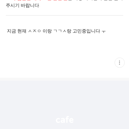
주시기 바랍니다.
지금 현재 ㅅㅈㅇ 이랑 ㄱㄱㅅ랑 고민중입니다 ㅜ
현
재
게
시
글
추
가
기
능
열
기