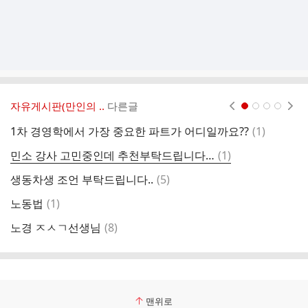
자유게시판(만인의 ..
다른글
현재페이지 1
2
3
4
댓
1차 경영학에서 가장 중요한 파트가 어디일까요??
(
1
)
민
글
댓
민소 강사 고민중인데 추천부탁드립니다…
(
1
)
글
댓
생동차생 조언 부탁드립니다..
(
5
)
다
글
댓
노동법
(
1
)
유
글
댓
노경 ㅈㅅㄱ선생님
(
8
)
빨
글
맨위로