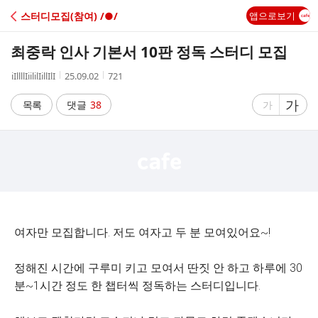
C
스터디모집(참여) /●/
앱으로보기
A
최중락 인사 기본서 10판 정독 스터디 모집
F
작
작
조
iIllllIiililIillIlI
25.09.02
721
성
성
회
E
자
시
수
글
가
글
목록
댓글
38
가
간
자
자
크
크
기
기
크
작
게
게
여자만 모집합니다. 저도 여자고 두 분 모여있어요~!
정해진 시간에 구루미 키고 모여서 딴짓 안 하고 하루에 30
분~1시간 정도 한 챕터씩 정독하는 스터디입니다.