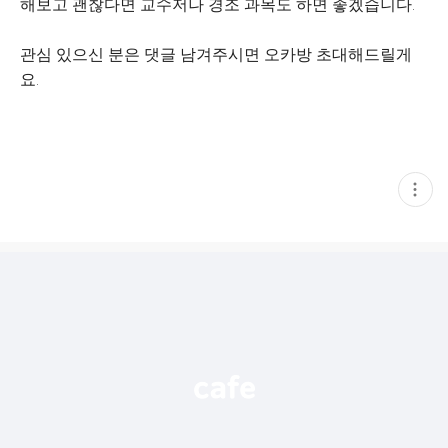
해보고 괜찮다면 교수저나 경조 과목도 하면 좋겠습니다.
관심 있으신 분은 댓글 남겨주시면 오카방 초대해드릴게
요.
현
재
게
시
글
추
가
기
능
열
기