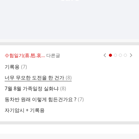
수험일기(喜.怒.哀...
다른글
현재페이지 1
2
3
4
댓
기록용
(
7
)
너
글
댓
너무 무모한 도전을 한 건가
(
8
)
시
글
댓
7월 8월 가족일정 실화냐
(
8
)
시
글
댓
동차반 원래 이렇게 힘든건가요 ?
(
7
)
해
글
자기암시 + 기록용
내