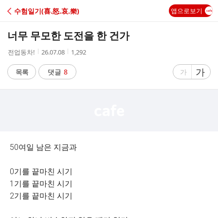
C
수험일기(喜.怒.哀.樂)
앱으로보기
A
너무 무모한 도전을 한 건가
F
작
작
조
전업동차!
26.07.08
1,292
성
성
회
E
자
시
수
글
가
글
목록
댓글
8
가
간
자
자
크
크
기
기
크
작
게
게
50여일 남은 지금과
0기를 끝마친 시기
1기를 끝마친 시기
2기를 끝마친 시기