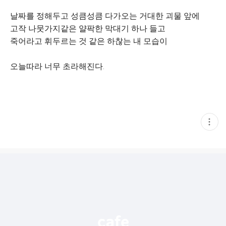
날짜를 정해두고 성큼성큼 다가오는 거대한 괴물 앞에
고작 나뭇가지같은 얄팍한 막대기 하나 들고
죽어라고 휘두르는 것 같은 하찮는 내 모습이
오늘따라 너무 초라해진다.
현
재
게
시
글
추
가
기
능
열
기