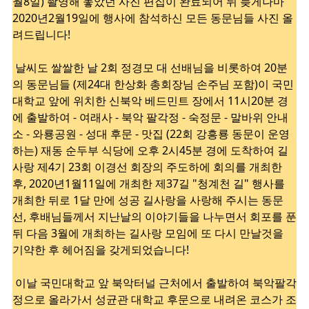
월8일) 촬영해 놓았던 사진 편집이 완료되어 뒤 늦게나마
2020년2월19일에 행사에 참석하신 모든 동문님들 사진 올
려드립니다!
날씨도 쌀쌀한 날 2회 정경모 대 선배님을 비롯하여 20분
의 동문님들 (제24대 한상화 총회장님 손주님 포함)이
국민
대학교 앞에 위치한 신북악 베드민트 장에서 11시20분 경
에 출발하여 - 여래사 - 북악 팔각정 - 숙정문 - 말바위 안내
소 - 와룡공원 - 성대 후문 - 맛집 (22회 강흥룡 동문이 운영
하는) 재동 순두부 식당에 오후 2시45분 경에 도착하여 길
사랑 제4기 23회 이경선 회장의 주도하에 회의를 개최한
후, 2020년1월11일에 개최한 제37길 "청계천 길" 행사를
개최한 뒤로 1달 만에 성공 길사랑을 사랑해 주시는 동문
선, 후배님들께서 지난날의 이야기들을 나누면서 회포를 푼
뒤 다음 3월에 개최하는 길사랑 모임에 또 다시 만날것을
기약한 후 헤어짐을 갖게되었습니다!
이날 국민대학교 앞 북악터널 근처에서 출발하여 북악팔각
정으로 올라가서 성균관 대학교 후문으로 내려온 코스가 조