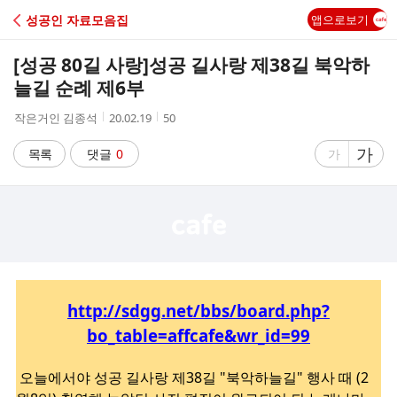
C
성공인 자료모음집
앱으로보기
A
[성공 80길 사랑]
성공 길사랑 제38길 북악하
F
늘길 순례 제6부
작
작
조
작은거인 김종석
20.02.19
50
E
성
성
회
자
시
수
글
가
글
목록
댓글
0
가
간
자
자
크
크
기
기
크
작
게
게
http://sdgg.net/bbs/board.php?
bo_table=affcafe&wr_id=99
오늘에서야 성공 길사랑 제38길 "북악하늘길" 행사 때 (2