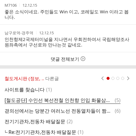
작
작
M7106
12.12.15
성
성
좋은 소식이네요. 주민들도 Win 이고, 코레일도 Win 이라고 봅
자
시
니다.
간
작
작
남구로역-경주역
12.12.15
성
성
인천항제2국제터미널을 지나면서 우회전하여서 국립해양조사
자
시
원좌측에서 구선로와 만나는것 같네요.
간
댓글 전체보기
철도게시판 (정보, ..
다른글
현재페이지 1
2
3
4
댓
사이트를 찾습니다
(
1
)
글
댓
[철도공단] 수인선 복선전철 인천항 인입 화물삼각선 개통
(
5
)
목
글
댓
겯의선에서는 당분간 여러노선 전동열차들이 짬뽕운행한다!
(
6
)
유
글
댓
전기기관차,전동차 배달질문
(
2
)
오
글
댓
Re:전기기관차,전동차 배달질문
(
1
)
아