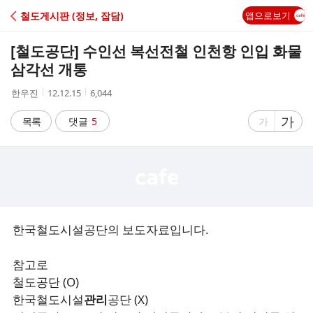
C
철도게시판 (정보, 잡담)
앱으로보기
A
[철도공단] 수인선 복선전철 인천항 인입 화물
F
삼각선 개통
작
작
조
한우진
12.12.15
6,044
E
성
성
회
자
시
수
글
가
글
목록
댓글
5
가
간
자
자
크
크
기
기
크
작
게
게
한국철도시설공단의 보도자료입니다.
참고로
철도공단 (O)
한국철도시설
관리
공단 (X)