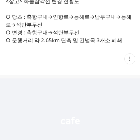
<참고> 화물삼각선 변경 현황도
○ 당초 : 축항구내→인항로→능해로→남부구내→능해
로→석탄부두선
○ 변경 : 축항구내→석탄부두선
○ 운행거리 약 2.65km 단축 및 건널목 3개소 폐쇄
현
재
게
시
글
추
가
기
능
열
기