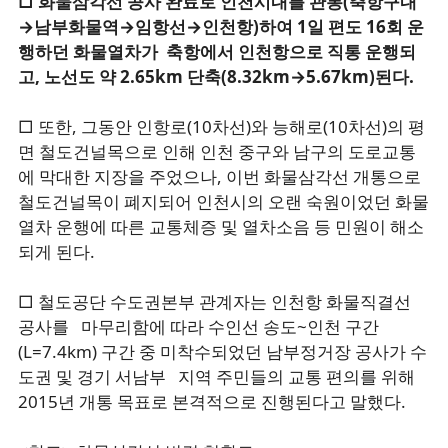
□ 화물삼각선 공사 완료로 인천시내를 관통(축항구내
→남부화물역→임항선→인천항)하여 1일 편도 16회 운
행하던 화물열차가 축항에서 인천항으로 직통 운행되
고, 노선도 약 2.65km 단축(8.32km→5.67km)된다.
□ 또한, 그동안 인항로(10차선)와 능해로(10차선)의 평
면 철도건널목으로 인해 인천 중구와 남구의 도로교통
에 막대한 지장을 주었으나, 이번 화물삼각선 개통으로
철도건널목이 폐지되어 인천시의 오랜 숙원이었던 화물
열차 운행에 따른 교통체증 및 열차소음 등 민원이 해소
되게 된다.
□ 철도공단 수도권본부 관계자는 인천항 화물직결선
공사를 마무리함에 따라 수인선 송도~인천 구간
(L=7.4km) 구간 중 미착수되었던 남부정거장 공사가 수
도권 및 경기 서남부 지역 주민들의 교통 편의를 위해
2015년 개통 목표로 본격적으로 진행된다고 말했다.