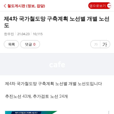
C
철도게시판 (정보, 잡담)
앱으로보기
A
제4차 국가철도망 구축계획 노선별 개별 노선
F
도
작
작
조
한우진
21.04.23
10,115
E
성
성
회
자
시
수
글
가
글
목록
댓글
0
가
간
자
자
크
크
기
기
크
작
게
게
제4차 국가철도망 구축계획 노선별 개별 노선도입니다
추진노선 43개, 추가검토 노선 24개