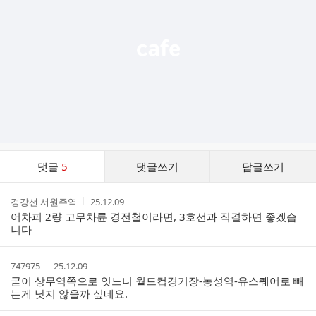
열
기
댓
댓글
5
댓글쓰기
답글쓰기
글
댓
작
작
경강선 서원주역
25.12.09
글
성
성
어차피 2량 고무차륜 경전철이라면, 3호선과 직결하면 좋겠습
리
자
시
니다
스
간
트
작
작
747975
25.12.09
성
성
굳이 상무역쪽으로 잇느니 월드컵경기장-농성역-유스퀘어로 빼
자
시
는게 낫지 않을까 싶네요.
간