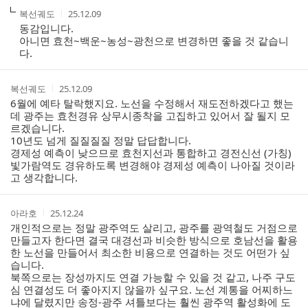
작
작
복선궤도
25.12.09
성
성
동감입니다.
자
시
아니면 효천~백운~농성~광천으로 변경하면 좋을 것 같습니
간
다.
작
작
복선궤도
25.12.09
성
성
6월에 예타 탈락했지요. 노선을 수정해서 재도전하겠다고 했는
자
시
데 광주는 효천경유 상무시종착을 고집하고 있어서 잘 될지 모
간
르겠습니다.
10년도 넘게 질질질질 정말 답답합니다.
경제성 예측이 낮으므로 효천지선과 통합하고 경전신선 (가칭)
빛가람역도 경유하도록 변경해야 경제성 예측이 나아질 것이라
고 생각합니다.
작
작
아라호
25.12.24
성
성
개인적으로는 정말 광주역도 살리고, 광주를 광역철도 거점으로
자
시
만들고자 한다면 결국 대경선과 비슷한 방식으로 호남선을 활용
간
한 노선을 만들어서 최소한 비용으로 연결하는 것도 어떤가 싶
습니다.
북쪽으로는 장성까지도 연결 가능할 수 있을 것 같고, 나주 구도
심 연결성도 더 좋아지지 않을까 싶구요. 노선 계통을 어찌하느
냐에 달렸지만 송정-광주 셔틀보다는 훨씬 광주역 활성화에 도