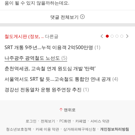
움이 될 수 있지 않을까하는데요.
댓글 전체보기
철도게시판 (정보, ..
다른글
현재페이지 1
2
3
4
댓
SRT 개통 9주년…누적 이용객 2억500만명
(
1
)
글
댓
나주광주 광역철도 노선도
(
5
)
부
글
춘천역세권, 고속철 연계 원도심 개발 ‘탄력’
새
댓
서울역서도 SRT 탈 듯…고속철도 통합안 연내 공개
(
4
)
코
글
댓
경강선 전동열차 운행 원주연장 추진
(
1
)
장
글
맨위로
로그인
전체보기
PC화면
카페앱
서비스 약관
청소년보호정책
카페 이용 약관
상거래피해구제신청
개인정보처리방침