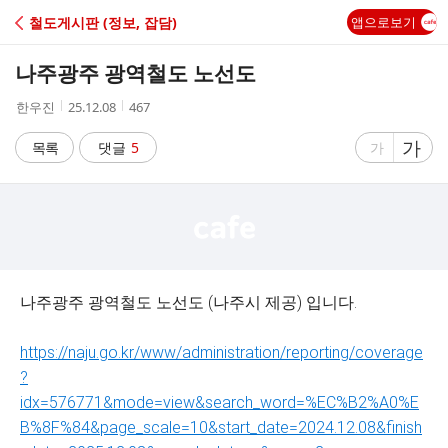
C
철도게시판 (정보, 잡담)
앱으로보기
A
나주광주 광역철도 노선도
F
작
작
조
한우진
25.12.08
467
성
성
회
E
자
시
수
글
가
글
목록
댓글
5
가
간
자
자
크
크
기
기
크
작
게
게
나주광주 광역철도 노선도 (나주시 제공) 입니다.
https://naju.go.kr/www/administration/reporting/coverage
?
idx=576771&mode=view&search_word=%EC%B2%A0%E
B%8F%84&page_scale=10&start_date=2024.12.08&finish