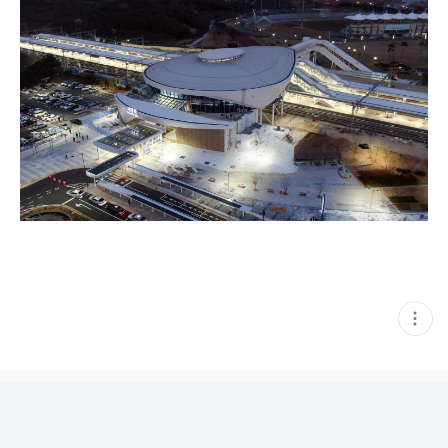
현
재
게
시
글
추
가
기
능