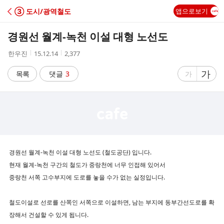
C
③ 도시/광역철도
앱으로보기
A
경원선 월계-녹천 이설 대형 노선도
F
작
작
조
한우진
15.12.14
2,377
성
성
회
E
자
시
수
글
가
글
목록
댓글
3
가
간
자
자
크
크
기
기
크
작
게
게
경원선 월계-녹천 이설 대형 노선도 (철도공단) 입니다.
현재 월계-녹천 구간의 철도가 중랑천에 너무 인접해 있어서
중랑천 서쪽 고수부지에 도로를 놓을 수가 없는 실정입니다.
철도이설로 선로를 산쪽인 서쪽으로 이설하면, 남는 부지에 동부간선도로를 확
장해서 건설할 수 있게 됩니다.