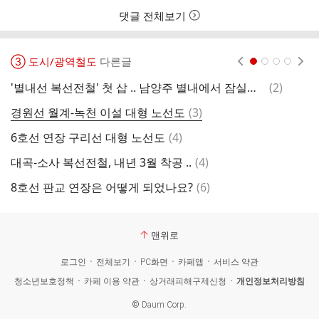
댓글 전체보기
③ 도시/광역철도
다른글
현재페이지 1
2
3
4
댓
'별내선 복선전철' 첫 삽 .. 남양주 별내에서 잠실까지 27분
(
2
)
글
댓
경원선 월계-녹천 이설 대형 노선도
(
3
)
글
댓
6호선 연장 구리선 대형 노선도
(
4
)
글
댓
대곡-소사 복선전철, 내년 3월 착공 ..
(
4
)
도
글
댓
8호선 판교 연장은 어떻게 되었나요?
(
6
)
글
맨위로
로그인
전체보기
PC화면
카페앱
서비스 약관
청소년보호정책
카페 이용 약관
상거래피해구제신청
개인정보처리방침
©
Daum Corp.