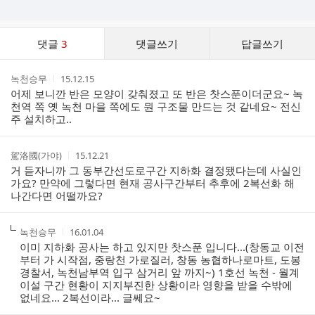
댓
댓글
3
댓글쓰기
답글쓰기
글
댓
작
작
녹천승무
15.12.15
글
성
성
어제 보니깐 반은 모양이 갖춰졌고 또 반은 찻스푼이더군요~ 녹
리
자
시
천역 쪽 옛 녹천 마을 쪽에도 뭔 구조물 만드는 것 같네요~ 전신
스
간
주 설치하고..
트
작
작
駕洛國(가야)
15.12.21
성
성
거 듣자니까 그 동부간선도로구간 지하화 결정됐다는데 사실인
자
시
가요? 만약에 그렇다면 현재 공사구간부터 추후에 2복선화 해
간
나간다면 어떨까요?
작
작
녹천승무
16.01.04
성
성
이미 지하화 공사는 하고 있지만 찻스푼 입니다...(창동교 이전
자
시
부터 가 시작점, 중랑천 가로질러, 창동 농협하나로마트, 도봉
간
경찰서, 녹천남부역 입구 삼거리 앞 까지~) 1호선 녹천 - 월계
이설 구간 현황이 지지부진한 상황이라 영향을 받을 수밖에
없네요... 2복선이라... 글쎄요~