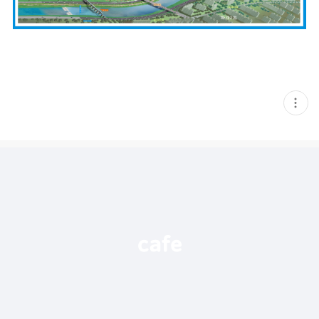
현
재
게
시
글
추
가
기
능
열
기