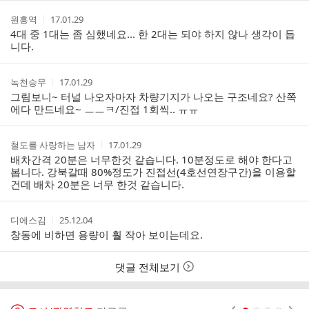
트
작
작
원흥역
17.01.29
성
성
4대 중 1대는 좀 심했네요... 한 2대는 되야 하지 않나 생각이 듭
자
시
니다.
간
작
작
녹천승무
17.01.29
성
성
그림보니~ 터널 나오자마자 차량기지가 나오는 구조네요? 산쪽
자
시
에다 만드네요~ ㅡㅡㅋ/진접 1회씩.. ㅠㅠ
간
작
작
철도를 사랑하는 남자
17.01.29
성
성
배차간격 20분은 너무한것 같습니다. 10분정도로 해야 한다고
자
시
봅니다. 강북갈때 80%정도가 진접선(4호선연장구간)을 이용할
간
건데 배차 20분은 너무 한것 같습니다.
작
작
디에스김
25.12.04
성
성
창동에 비하면 용량이 훨 작아 보이는데요.
자
시
간
댓글 전체보기
현재페이지 1
2
3
4