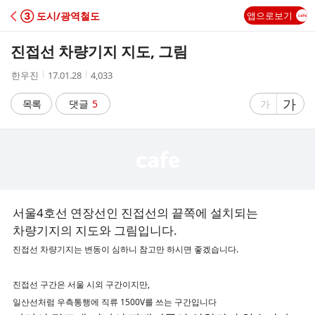
C
③ 도시/광역철도
앱으로보기
A
진접선 차량기지 지도, 그림
F
작
작
조
한우진
17.01.28
4,033
성
성
회
E
자
시
수
글
가
글
목록
댓글
5
가
간
자
자
크
크
기
기
크
작
게
게
서울4호선 연장선인 진접선의 끝쪽에 설치되는
차량기지의 지도와 그림입니다.
진접선 차량기지는 변동이 심하니 참고만 하시면 좋겠습니다.
진접선 구간은 서울 시외 구간이지만,
일산선처럼 우측통행에 직류 1500V를 쓰는 구간입니다