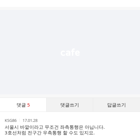
시
글
추
가
기
능
열
기
댓
댓글
5
댓글쓰기
답글쓰기
글
댓
작
작
KSG86
17.01.28
글
성
성
서울시 바깥이라고 무조건 좌측통행은 아닙니다.
리
자
시
3호선처럼 전구간 우측통행 할 수도 있지요.
스
간