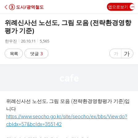
C
③ 도시/광역철도
앱으로보기
A
위례신사선 노선도, 그림 모음 (전략환경영향
F
평가 기준)
작
작
조
한우진
20.10.11
5,565
E
성
성
회
자
시
수
글
가
글
목록
댓글
3
가
간
자
자
크
크
기
기
크
작
게
게
위례신사선 노선도, 그림 모음 (전략환경영향평가 기준)입
니다
https://www.seocho.go.kr/site/seocho/ex/bbs/View.do?
cbIdx=57&bcIdx=355142