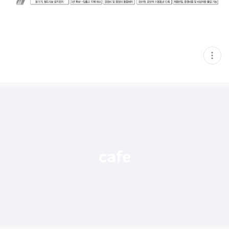
현
재
게
시
글
추
가
기
능
열
기