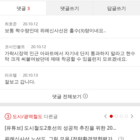
댓
댓글
3
댓글쓰기
답글쓰기
글
댓
작
작
최호준
20.10.12
글
성
성
보통 짝수량인데 위례신사선은 홀수(3)량이네요..
리
자
시
스
간
트
작
작
코사인볼트
20.10.12
성
성
가락시장역 인근 아파트에서 자기네 단지 통과하지 말라고 현수
자
시
막 크게 써붙여놨던데 제때 착공할 수 있을런지 모르겠네요.
간
작
작
라프텔
20.10.13
성
성
잘보고 갑니다.
자
시
간
댓글 전체보기
③ 도시/광역철도
다른글
현재페이지 1
2
3
4
[유튜브] 도시철도2호선의 성공적 추진을 위한 2020 대전트램세미나
댓
위례신사선 노선도, 그림 모음 (전략환경영향평가 기준)
(
3
)
인