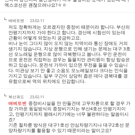
엑스코선은 괜찮으려나요?ㅎㅎ
작
작
배베토벤
23.02.11
성
성
저도 정확하게는 모르겠지만 중정비 때문이라 합니다. 부산의
자
시
안평기지까지 가야 한다고 합니다. 경산에 시험선이 있는데
간
근황이 어떻게 되었는지 궁금하고요.
비나 눈이 그다지 많이 오지 않는 지역이라 통신 장애도 거의
생기지 않습니다. 지상 운행으로 인해 생기는 문제는 대구 3호
선 모노래일 운행으로 많이 극복했다고 봅니다. 무인 운전이
므로 운전은 직접하는 경우는 들물지만 관리원이 항상 탑승은
하고 있습니다. 운전석 가까이 있으면 무전을 들을 수 있습니
다. 미관상 보기 안 좋고 소음도 모노레일보다 크다는 인식을
가지고 있습니다. 일부 구간이 상당히 좁은 데다 경북대를 경
유함으로써 역의 위치에도 민감합니다.
작
작
복선궤도
23.02.11
성
성
배베토벤
중정비시설을 안 만들건데 고무차륜으로 할 경우 가
자
시
장 가까운 동일방식의 중정비기지는 부산4호선 안평기지이
간
고, 안평기지까지 왕래시키기에는 너무 불편하다는 말씀이시
죠?
기존 철차륜 방식은 대구1호선 안심차량기지나 대구2호선 문
양차량기지를 활용할 수 있기 때문이라는 말이고요?