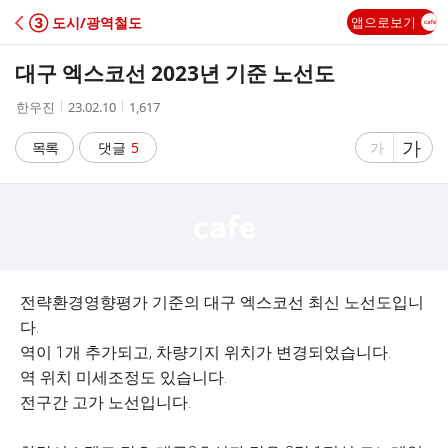
C
③ 도시/광역철도
앱으로보기
A
대구 엑스코선 2023년 기준 노선도
F
작
작
조
한우진
23.02.10
1,617
성
성
회
E
자
시
수
글
가
글
목록
댓글
5
가
간
자
자
크
크
기
기
크
작
게
게
전략환경영향평가 기준의 대구 엑스코선 최신 노선도입니
다.
역이 1개 추가되고, 차량기지 위치가 변경되었습니다.
역 위치 미세조정도 있습니다.
전구간 고가 노선입니다.