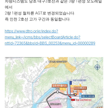
차량시스템도 당초 대구3호선과 같은 3량 1편성 모노레일
에서
2량 1편성 철차륜 AGT로 변경되었습니다.
즉 인천 2호선 고가 구간과 동일합니다.
https://www.dtro.or.kr/index.do?
menu_link=/icms/bbs/selectBoardArticle.do?
nttId=72365&bbsId=BBS_00253&menu_id=00000289