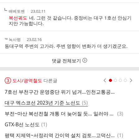
작
작
배베토벤
23.02.11
성
성
복선궤도
네. 그런 것 같습니다. 중정비는 대구 1호선 안심기
자
시
지만 가능합니다.
간
작
작
™ 녹사평
23.02.16
성
성
동대구역 주변의 고가라. 주변 영향이 변화가 더 생기겠군요.
자
시
간
댓글 전체보기
③ 도시/광역철도
다른글
현재페이지 1
2
3
4
7호선 부천구간 운영중단 위기 넘겨…인천교통공사 5년 더
7
댓
대구 엑스코선 2023년 기준 노선도
(
5
)
충
글
댓
부전~마산 복선전철 개통 더 늦어질 듯… 일러야 내년 7월
(
3
)
글
댓
GTX-B선 노선도
(
1
)
한
글
댓
평택 지제역~서정리역 간이역 설치 검토…고덕산단 교통난 해소
(
1
)