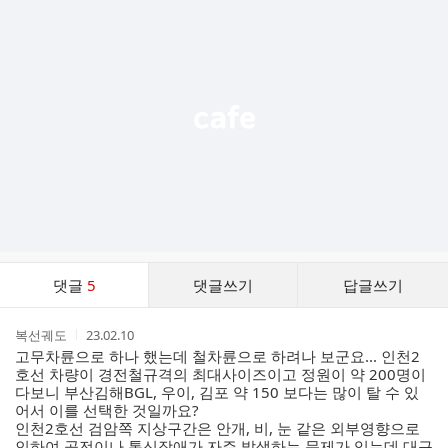
가
기
능
열
기
댓
댓글
5
댓글쓰기
답글쓰기
글
댓
작
작
복선궤도
23.02.10
글
성
성
고무차륜으로 하나 했는데 철차륜으로 하려나 보군요... 인천2
리
자
시
호선 차량이 경전철규격의 최대사이즈이고 정원이 약 200명이
스
간
다보니 부산김해BGL, 우이, 김포 약 150 보다는 많이 탈 수 있
트
어서 이를 선택한 것일까요?
인천2호선 검암쪽 지상구간은 안개, 비, 눈 같은 외부영향으로
인하여 공전이나 통신장애가 자주 발생하는 문제가 있는데 대구