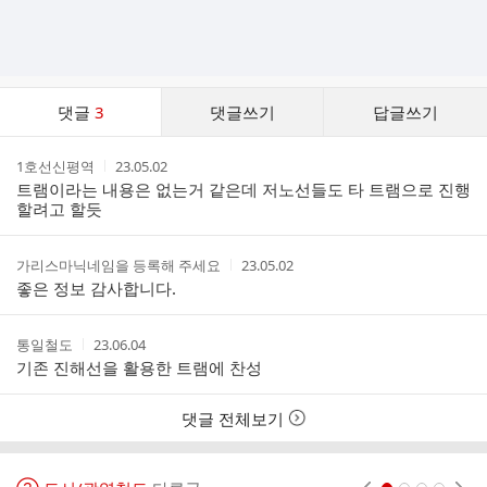
댓
댓글
3
댓글쓰기
답글쓰기
글
댓
작
작
1호선신평역
23.05.02
글
성
성
트램이라는 내용은 없는거 같은데 저노선들도 타 트램으로 진행
리
자
시
할려고 할듯
스
간
트
작
작
가리스마닉네임을 등록해 주세요
23.05.02
성
성
좋은 정보 감사합니다.
자
시
간
작
작
통일철도
23.06.04
성
성
기존 진해선을 활용한 트램에 찬성
자
시
간
댓글 전체보기
현재페이지 1
2
3
4