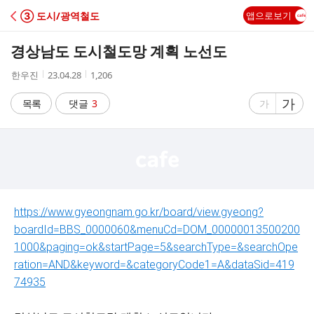
C
③ 도시/광역철도
앱으로보기
A
경상남도 도시철도망 계획 노선도
F
작
작
조
한우진
23.04.28
1,206
성
성
회
E
자
시
수
글
가
글
목록
댓글
3
가
간
자
자
크
크
기
기
크
작
게
게
https://www.gyeongnam.go.kr/board/view.gyeong?
boardId=BBS_0000060&menuCd=DOM_00000013500200
1000&paging=ok&startPage=5&searchType=&searchOpe
ration=AND&keyword=&categoryCode1=A&dataSid=419
74935