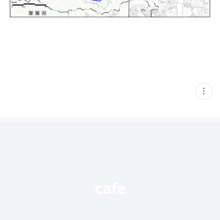
현
재
게
시
글
추
가
기
능
열
기