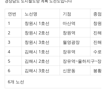
경상남도 도시철도망 계획 노선도입니다
연번
노선명
기점
종점
1
창원시
1
호선
마산역
창원중
2
창원시
2
호선
창원역
진해역
3
창원시
3
호선
월영광장
진해구
4
김해시
1
호선
장유역
수로왕
5
김해시
2
호선
장유역
~
율하지구
~
장유
6
김해시
3
호선
신문동
봉황역
6
개 노선