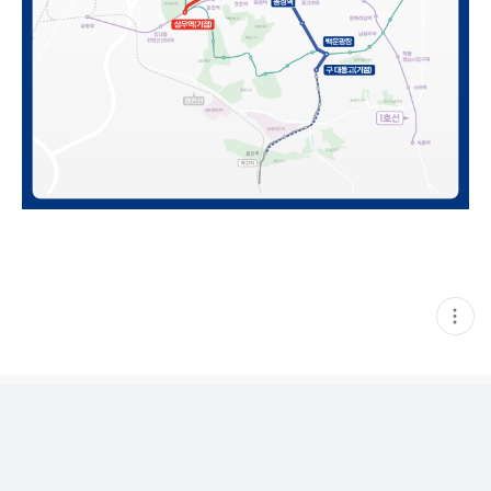
현
재
게
시
글
추
가
기
능
열
기