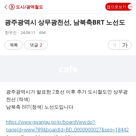
C
③ 도시/광역철도
앱으로보기
A
광주광역시 상무광천선, 남북축BRT 노선도
F
작
작
조
한우진
24.09.11
694
성
성
회
E
자
시
수
글
가
글
목록
댓글
2
가
간
자
자
크
크
기
기
크
작
게
게
광주광역시가 발표한 2호선 이후 추가 도시철도인 상무광
천선 (적색)
남북축 BRT(청색) 노선도입니다.
https://www.gwangju.go.kr/boardView.do?
pageId=www789&boardId=BD_0000000027&seq=18442