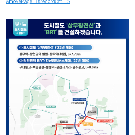
&movePage=1&recordCnt=15