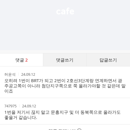
댓
댓글
2
댓글쓰기
답글쓰기
글
댓
작
작
허윤석
24.09.12
글
성
성
오히려 1번이 BRT가 되고 2번이 2호선3단계랑 연계하면서 광
리
자
시
주공고쪽이 아니라 첨단지구쪽으로 쭉 올라가야할 것 같은데 말
스
간
이죠
트
작
작
747975
24.09.12
성
성
1번을 저기서 끊지 말고 문흥지구 및 더 동북쪽으로 올라가도
자
시
좋을거 같습니다.
간