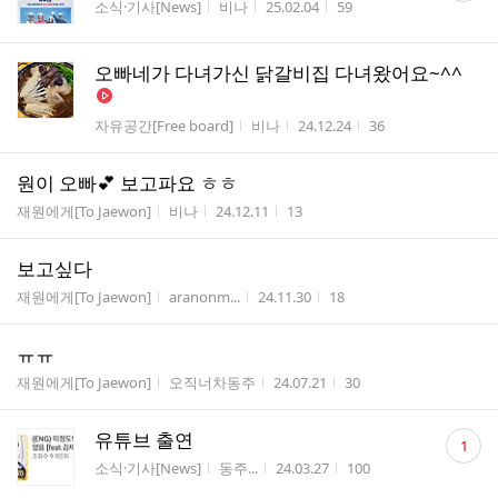
게시판명
작성자
작성시간
조회수
소식·기사[News]
비나
25.02.04
59
수
오빠네가 다녀가신 닭갈비집 다녀왔어요~^^
게시판명
작성자
작성시간
조회수
자유공간[Free board]
비나
24.12.24
36
원이 오빠💕 보고파요 ㅎㅎ
게시판명
작성자
작성시간
조회수
재원에게[To Jaewon]
비나
24.12.11
13
보고싶다
게시판명
작성자
작성시간
조회수
재원에게[To Jaewon]
aranonm...
24.11.30
18
ㅠㅠ
게시판명
작성자
작성시간
조회수
재원에게[To Jaewon]
오직너차동주
24.07.21
30
댓
유튜브 출연
1
글
게시판명
작성자
작성시간
조회수
소식·기사[News]
동주...
24.03.27
100
수