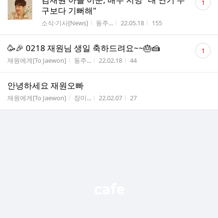
1
글
구보다 기뻐해"
수
게시판명
작성자
작성시간
조회수
소식·기사[News]
동주...
22.05.18
155
댓
🥳🎉 0218 재원님 생일 축하드려요~~🎂🍰
1
글
게시판명
작성자
작성시간
조회수
재원에게[To Jaewon]
동주...
22.02.18
44
수
안녕하세요 재원오빠
게시판명
작성자
작성시간
조회수
재원에게[To Jaewon]
장미...
22.02.07
27