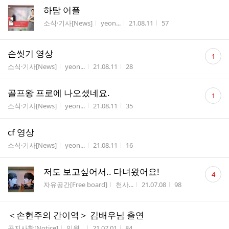
하탐 어플
게시판명
작성자
작성시간
조회수
소식·기사[News]
yeon...
21.08.11
57
댓
손씻기 영상
1
글
게시판명
작성자
작성시간
조회수
소식·기사[News]
yeon...
21.08.11
28
수
댓
골프왕 프로에 나오셨네요.
1
글
게시판명
작성자
작성시간
조회수
소식·기사[News]
yeon...
21.08.11
35
수
cf 영상
게시판명
작성자
작성시간
조회수
소식·기사[News]
yeon...
21.08.11
16
댓
저도 보고싶어서.. 다녀왔어요!
4
글
게시판명
작성자
작성시간
조회수
자유공간[Free board]
천사...
21.07.08
98
수
＜손현주의 간이역＞ 김배우님 출연
게시판명
작성자
작성시간
조회수
공지사항[Notice]
임원...
21.07.01
84