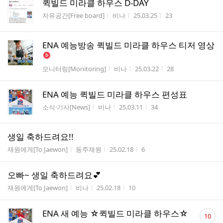
퀵빌드 미라클 하우스 D-DAY
게시판명
작성자
작성시간
조회수
자유공간[Free board]
비나
25.03.25
23
ENA 예능방송 퀵빌드 미라클 하우스 티저 영상
게시판명
작성자
작성시간
조회수
모니터링[Monitoring]
비나
25.03.22
28
ENA 예능 퀵빌드 미라클 하우스 편성표
게시판명
작성자
작성시간
조회수
소식·기사[News]
비나
25.03.11
34
생일 축하드려요!!
게시판명
작성자
작성시간
조회수
재원에게[To Jaewon]
동주재원
25.02.18
6
오빠~ 생일 축하드려요💕
게시판명
작성자
작성시간
조회수
재원에게[To Jaewon]
비나
25.02.18
10
댓
ENA 새 예능 ☆퀵빌드 미라클 하우스☆
10
글