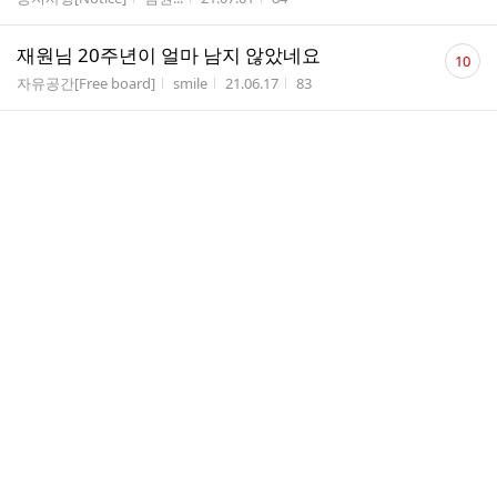
댓
재원님 20주년이 얼마 남지 않았네요
10
글
게시판명
작성자
작성시간
조회수
자유공간[Free board]
smile
21.06.17
83
수
댓
[그때그시절♡]이 기사 참 맘에 드네요!!
2
글
게시판명
작성자
작성시간
조회수
자유공간[Free board]
천사...
21.06.15
75
수
댓
오직너차동주
4
글
게시판명
작성자
작성시간
조회수
재원에게[To Jaewon]
오직...
21.06.07
28
수
댓
오랜만에 왔어요....^^
1
글
게시판명
작성자
작성시간
조회수
재원에게[To Jaewon]
이원정
21.05.25
34
수
중국드라마 초연 가지고 계신분 있을까요???
게시판명
작성자
작성시간
조회수
자유공간[Free board]
哀而...
21.05.14
18
[bnt포토] 김재원 '엔터앤쿠킹부문 크리에이터