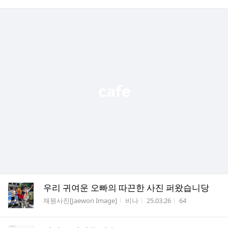
우리 귀여운 오빠의 따끈한 사진 퍼왔습니당
게시판명
작성자
작성시간
조회수
재원사진[Jaewon Image]
비나
25.03.26
64