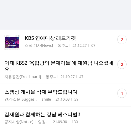
댓
KBS 연예대상 레드카펫
2
글
게시판명
작성자
작성시간
조회수
소식·기사[News]
동주...
21.12.27
67
수
댓
어제 KBS2 ‘옥탑방의 문제아들’에 재원님 나오셨네
2
글
요!
수
게시판명
작성자
작성시간
조회수
자유공간[Free board]
동주...
21.10.27
47
댓
스팸성 게시물 삭제 부탁드립니다
1
글
게시판명
작성자
작성시간
조회수
건의·질문[Sugges...
smile
21.10.03
39
수
김재원과 함께하는 강남 페스티벌!!
게시판명
작성자
작성시간
조회수
공지사항[Notice]
임원...
21.09.30
130