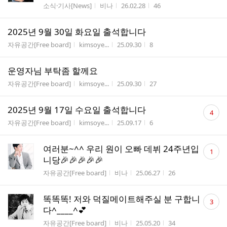
게시판명
작성자
작성시간
조회수
소식·기사[News]
비나
26.02.28
46
2025년 9월 30일 화요일 출석합니다
게시판명
작성자
작성시간
조회수
자유공간[Free board]
kimsoye...
25.09.30
8
운영자님 부탁좀 할께요
게시판명
작성자
작성시간
조회수
자유공간[Free board]
kimsoye...
25.09.30
27
댓
2025년 9월 17일 수요일 출석합니다
4
글
게시판명
작성자
작성시간
조회수
자유공간[Free board]
kimsoye...
25.09.17
6
수
댓
여러분~^^ 우리 원이 오빠 데뷔 24주년입
1
글
니당🎉🎉🎉🎉🎉
수
게시판명
작성자
작성시간
조회수
자유공간[Free board]
비나
25.06.27
26
댓
똑똑똑! 저와 덕질메이트해주실 분 구합니
3
글
다^____^💕
수
게시판명
작성자
작성시간
조회수
자유공간[Free board]
비나
25.05.20
34