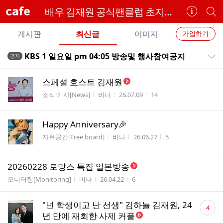
cafe
배우 김재원 공식팬클럽 초지일관
카
개
페
별
개
정
카
게시판
최신글
이미지
가입하기
보
별
페
전
전
보
검
KBS 1 일요일 pm 04:05 방송및 행사참여공지
공지
카
공지목록 펼치기/접기
체
기
색
체
페
글
글
스페셜 호스트 김재원
리
메
게시판명
작성자
작성시간
조회수
소식·기사[News]
비나
26.07.09
14
스
뉴
트
Happy Anniversary🎉
게시판명
작성자
작성시간
조회수
자유공간[Free board]
비나
26.06.27
5
20260228 로망스 특집 일본방송
게시판명
작성자
작성시간
조회수
모니터링[Monitoring]
비나
26.04.22
6
댓
"넌 학생이고 난 선생" 김하늘 김재원, 24
4
글
년 만에 재회한 사제 커플
수