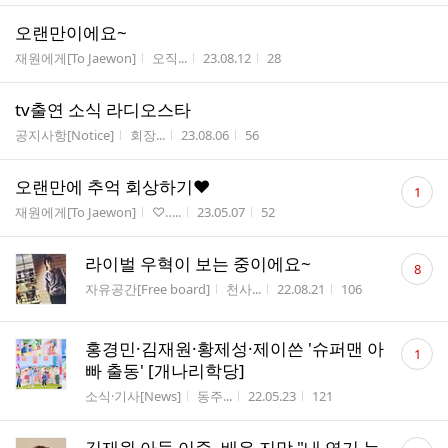
오랜만이에요~
게시판명
작성자
작성시간
조회수
재원에게[To Jaewon]
오직...
23.08.12
28
tv출연 소식 라디오스타
게시판명
작성자
작성시간
조회수
공지사항[Notice]
회장...
23.08.06
56
댓
오랜만에 추억 회상하기♥
1
글
게시판명
작성자
작성시간
조회수
재원에게[To Jaewon]
♡‥...
23.05.07
52
수
댓
라이벌 우혁이 보는 중이에요~
8
글
게시판명
작성자
작성시간
조회수
자유공간[Free board]
천사...
22.08.21
106
수
댓
홍경민·김재원·황제성·제이쓴 '슈퍼맨 아
1
글
빠 출동' [개나리학당]
수
게시판명
작성자
작성시간
조회수
소식·기사[News]
동주...
22.05.23
121
댓
김재원 아들 이준, 배우 지망 "내 연기 누