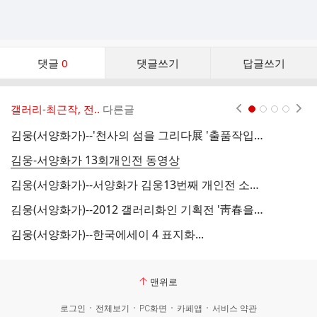
댓
댓글
0
댓글쓰기
답글쓰기
글
댓
글
갤러리-최근작, 전..
다른글
현재페이지 1
2
3
4
리
스
김웅(서양화가)--'천사의 섬을 그리다展 '출품작입니다....
김
트
김웅-서양화가 13회개인전 동영상
김
김웅(서양화가)--서양화가 김웅13번째 개인전 소식입니다.
김웅(서양화가)--2012 갤러리화인 기획전 '靑春을 그리다'展 출품작
김
김웅(서양화가)--한국에세이 4 표지화...
김
맨위로
로그인
전체보기
PC화면
카페앱
서비스 약관