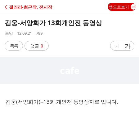
C
갤러리-최근작, 전시작
앱으로보기
A
김웅-서양화가 13회개인전 동영상
F
작
작
조
초망
12.09.21
799
성
성
회
E
자
시
수
글
가
글
목록
댓글
0
가
간
자
자
크
크
기
기
크
작
게
게
김웅(서양화가)--13회 개인전 동영상자료 입니다.