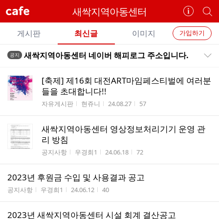
cafe
새싹지역아동센터
카
개
페
별
개
정
카
게시판
최신글
이미지
가입하기
보
별
페
전
전
보
검
새싹지역아동센터 네이버 해피로그 주소입니다.
공지
카
공지목록 펼치기/접기
체
기
색
체
페
글
글
[축제] 제16회 대전ART마임페스티벌에 여러분
리
메
들을 초대합니다!!
스
뉴
게시판명
작성자
작성시간
조회수
자유게시판
현쥬니
24.08.27
57
트
새싹지역아동센터 영상정보처리기기 운영 관
리 방침
게시판명
작성자
작성시간
조회수
공지사항
우경희1
24.06.18
72
2023년 후원금 수입 및 사용결과 공고
게시판명
작성자
작성시간
조회수
공지사항
우경희1
24.06.12
40
2023년 새싹지역아동센터 시설 회계 결산공고