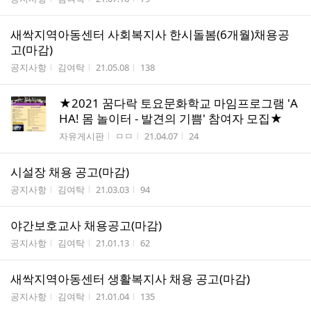
새싹지역아동센터 사회복지사 한시돌봄(6개월)채용공
고(마감)
게시판명
작성자
작성시간
조회수
공지사항
김여탁
21.05.08
138
★2021 꿈다락 토요문화학교 마임프로그램 'A
HA! 몸 놀이터 - 발견의 기쁨' 참여자 모집★
게시판명
작성자
작성시간
조회수
자유게시판
ㅁㅁ
21.04.07
24
시설장 채용 공고(마감)
게시판명
작성자
작성시간
조회수
공지사항
김여탁
21.03.03
94
야간보호교사 채용공고(마감)
게시판명
작성자
작성시간
조회수
공지사항
김여탁
21.01.13
62
새싹지역아동센터 생활복지사 채용 공고(마감)
게시판명
작성자
작성시간
조회수
공지사항
김여탁
21.01.04
135