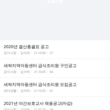
2020년 결산총괄표 공고
게시판명
작성자
작성시간
조회수
공지사항
김여탁
21.10.06
27
새싹지역아동센터 급식조리원 구인공고
게시판명
작성자
작성시간
조회수
공지사항
김여탁
21.10.05
64
새싹지역아동센터 급식조리원 모집공고
게시판명
작성자
작성시간
조회수
센터생활
김여탁
21.10.05
61
2021년 야간보호교사 채용공고(마감)
게시판명
작성자
작성시간
조회수
공지사항
김여탁
21.07.16
79