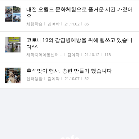
대전 오월드 문화체험으로 즐거운 시간 가졌어
요
게시판명
작성자
작성시간
조회수
체험학습
김여탁
21.11.02
85
코로나19의 감염병예방을 위해 힘쓰고 있습니
다^^
게시판명
작성자
작성시간
조회수
새싹지역아동센터 ...
김여탁
21.10.12
118
추석맞이 행사, 송편 만들기 했습니다
게시판명
작성자
작성시간
조회수
센터생활
김여탁
21.10.07
52