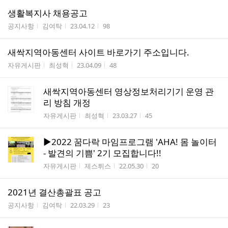
생활복지사 채용공고
게시판명
작성자
작성시간
조회수
공지사항
김여탁
23.04.12
98
새싹지역아동센터 사이트 바로가기 주소입니다.
게시판명
작성자
작성시간
조회수
자유게시판
최성혁
23.04.09
48
새싹지역아동센터 영상정보처리기기 운영 관
리 방침 개정
게시판명
작성자
작성시간
조회수
자유게시판
최성혁
23.03.27
45
▶2022 꿈다락 마임프로그램 'AHA! 몸 놀이터
- 발견의 기쁨' 2기 모집합니다!!
게시판명
작성자
작성시간
조회수
자유게시판
제스튀스
22.05.30
20
2021년 결산총괄표 공고
게시판명
작성자
작성시간
조회수
공지사항
김여탁
22.03.29
23