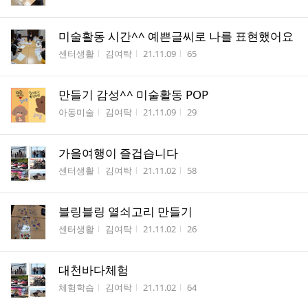
미술활동 시간^^ 예쁜글씨로 나를 표현했어요
게시판명
작성자
작성시간
조회수
센터생활
김여탁
21.11.09
65
만들기 감성^^ 미술활동 POP
게시판명
작성자
작성시간
조회수
아동미술
김여탁
21.11.09
29
가을여행이 즐겁습니다
게시판명
작성자
작성시간
조회수
센터생활
김여탁
21.11.02
58
블링블링 열쇠고리 만들기
게시판명
작성자
작성시간
조회수
센터생활
김여탁
21.11.02
26
대천바다체험
게시판명
작성자
작성시간
조회수
체험학습
김여탁
21.11.02
64