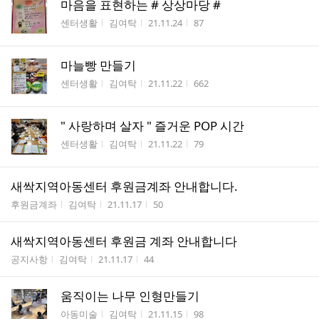
마음을 표현하는 # 상상마당 #
게시판명
작성자
작성시간
조회수
센터생활
김여탁
21.11.24
87
마늘빵 만들기
게시판명
작성자
작성시간
조회수
센터생활
김여탁
21.11.22
662
" 사랑하며 살자 " 즐거운 POP 시간
게시판명
작성자
작성시간
조회수
센터생활
김여탁
21.11.22
79
새싹지역아동센터 후원금계좌 안내합니다.
게시판명
작성자
작성시간
조회수
후원금계좌
김여탁
21.11.17
50
새싹지역아동센터 후원금 계좌 안내합니다
게시판명
작성자
작성시간
조회수
공지사항
김여탁
21.11.17
44
움직이는 나무 인형만들기
게시판명
작성자
작성시간
조회수
아동미술
김여탁
21.11.15
98