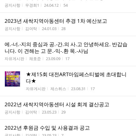
게시판명
작성자
작성시간
조회수
공지사항
우경희1
24.04.12
54
2023년 새싹지역아동센터 추경 1차 예산보고
게시판명
작성자
작성시간
조회수
공지사항
김여탁
24.01.03
28
에.-너.-지의 중심과 공.-간.의 사.고 안녕하세요. 반갑습
니다. 이 견해는 고 문.-익-.환 목.-사님
게시판명
작성자
작성시간
조회수
자유게시판
채호준
23.09.09
17
★제15회 대전ART마임페스티벌에 초대합니
다★
게시판명
작성자
작성시간
조회수
자유게시판
제스튀스
23.08.31
17
2022년 새싹지역아동센터 시설 회계 결산공고
게시판명
작성자
작성시간
조회수
공지사항
김여탁
23.05.23
29
2022년 후원금 수입 및 사용결과 공고
게시판명
작성자
작성시간
조회수
공지사항
김여탁
23.05.23
7