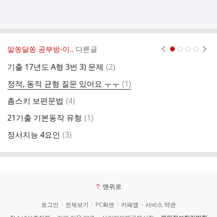
알쏭달쏭 공부방-이..
다른글
현재페이지 1
2
3
4
댓
기출 17년도 A형 3번 3) 문제
(
2
)
수
글
댓
정적, 동적 균형 질문 있어요 ㅜㅜ
(
1
)
셀
글
댓
촘스키 보편문법
(
4
)
2
글
댓
21기출 기본동작 유형
(
1
)
글
댓
정서지능 4요인
(
3
)
2
글
맨위로
로그인
전체보기
PC화면
카페앱
서비스 약관