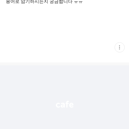
용어로 암기하시는지 궁금합니다 ㅠㅠ
현
재
게
시
글
추
가
기
능
열
기