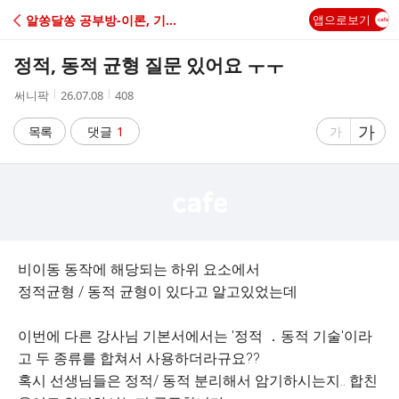
C
알쏭달쏭 공부방-이론, 기출문제
앱으로보기
A
정적, 동적 균형 질문 있어요 ㅜㅜ
F
작
작
조
써니팍
26.07.08
408
성
성
회
E
자
시
수
글
가
글
목록
댓글
1
가
간
자
자
크
크
기
기
크
작
게
게
비이동 동작에 해당되는 하위 요소에서
정적균형 / 동적 균형이 있다고 알고있었는데
이번에 다른 강사님 기본서에서는 '정적 ．동적 기술'이라
고 두 종류를 합쳐서 사용하더라규요??
혹시 선생님들은 정적/ 동적 분리해서 암기하시는지.. 합친