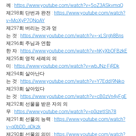
께 :
https://www.youtube.com/watch?v=5oZ3ASkvmqQ
제298회 단번과 완전 :
https://www.youtube.com/watch?
v=MoXyP7QNoAY
제297회 버리는 것과 얻
는 것 :
https://www.youtube.com/watch?v=-xLSrgh8Bns
제296회 주님과 연합
한 자 :
https://www.youtube.com/watch?v=hKyXbOFBzkE
제295회 영적 세례의 의
미 :
https://www.youtube.com/watch?v=wbJNz-FjRDk
제294회 살아난다
는 것 :
https://www.youtube.com/watch?v=Y7EddI9Niko
제293회 살아있다
는 것 :
https://www.youtube.com/watch?v=cB0zVn4yFgE
제292회 선물을 받은 자의 의
무 :
https://www.youtube.com/watch?v=p0izetISh78
제291회 선물의 능력 :
https://www.youtube.com/watch?
v=q0bDD_qDkzk
제290회 선물의 의미 :
https://www.youtube.com/watch?