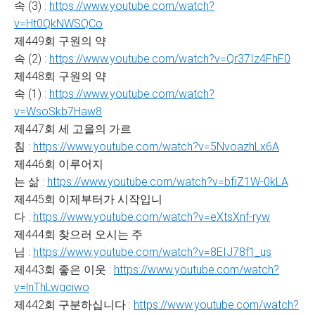
속 (3) :
https://www.youtube.com/watch?
v=Ht0QkNWSQCo
제449회 구원의 약
속 (2) :
https://www.youtube.com/watch?v=Qr37Iz4FhF0
제448회 구원의 약
속 (1) :
https://www.youtube.com/watch?
v=WsoSkb7Haw8
제447회 세 고을의 가르
침 :
https://www.youtube.com/watch?v=5NvoazhLx6A
제446회 이루어지
는 삶 :
https://www.youtube.com/watch?v=bfiZ1W-0kLA
제445회 이제부터가 시작입니
다 :
https://www.youtube.com/watch?v=eXtsXnf-ryw
제444회 찾으러 오시는 주
님 :
https://www.youtube.com/watch?v=8EIJ78f1_us
제443회 좋은 이웃 :
https://www.youtube.com/watch?
v=lnThLwgciwo
제442회 구분하십니다 :
https://www.youtube.com/watch?