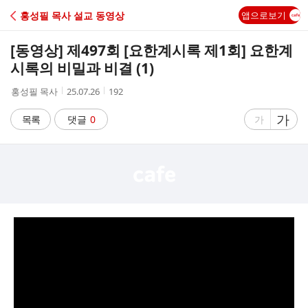
C
홍성필 목사 설교 동영상
앱으로보기
A
[동영상] 제497회 [요한계시록 제1회] 요한계
F
시록의 비밀과 비결 (1)
작
작
조
홍성필 목사
25.07.26
192
E
성
성
회
자
시
수
글
가
글
목록
댓글
0
가
간
자
자
크
크
기
기
크
작
게
게