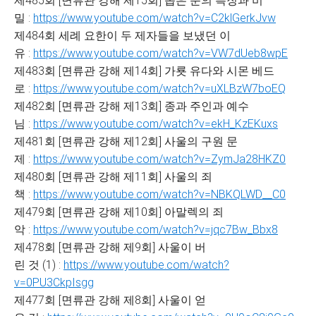
제485회 [면류관 강해 제15회] 좁은 문의 특징과 비
밀 :
https://www.youtube.com/watch?v=C2klGerkJvw
제484회 세례 요한이 두 제자들을 보냈던 이
유 :
https://www.youtube.com/watch?v=VW7dUeb8wpE
제483회 [면류관 강해 제14회] 가룟 유다와 시몬 베드
로 :
https://www.youtube.com/watch?v=uXLBzW7boEQ
제482회 [면류관 강해 제13회] 종과 주인과 예수
님 :
https://www.youtube.com/watch?v=ekH_KzEKuxs
제481회 [면류관 강해 제12회] 사울의 구원 문
제 :
https://www.youtube.com/watch?v=ZymJa28HKZ0
제480회 [면류관 강해 제11회] 사울의 죄
책 :
https://www.youtube.com/watch?v=NBKQLWD__C0
제479회 [면류관 강해 제10회] 아말렉의 죄
악 :
https://www.youtube.com/watch?v=jqc7Bw_Bbx8
제478회 [면류관 강해 제9회] 사울이 버
린 것 (1) :
https://www.youtube.com/watch?
v=0PU3CkpIsgg
제477회 [면류관 강해 제8회] 사울이 얻