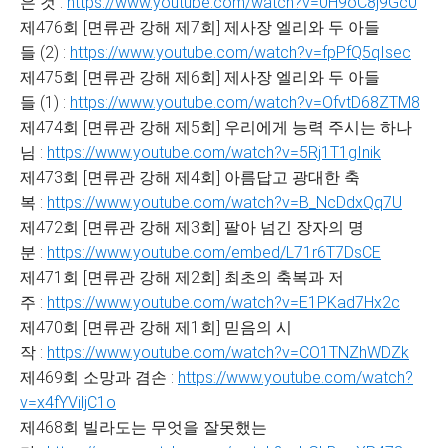
은 것 :
https://www.youtube.com/watch?v=0H9oC8j9Gc0
제476회 [면류관 강해 제7회] 제사장 엘리와 두 아들
들 (2) :
https://www.youtube.com/watch?v=fpPfQ5qIsec
제475회 [면류관 강해 제6회] 제사장 엘리와 두 아들
들 (1) :
https://www.youtube.com/watch?v=OfvtD68ZTM8
제474회 [면류관 강해 제5회] 우리에게 능력 주시는 하나
님 :
https://www.youtube.com/watch?v=5Rj1T1gInik
제473회 [면류관 강해 제4회] 아름답고 광대한 축
복 :
https://www.youtube.com/watch?v=B_NcDdxQq7U
제472회 [면류관 강해 제3회] 팔아 넘긴 장자의 명
분 :
https://www.youtube.com/embed/L71r6T7DsCE
제471회 [면류관 강해 제2회] 최초의 축복과 저
주 :
https://www.youtube.com/watch?v=E1PKad7Hx2c
제470회 [면류관 강해 제1회] 믿음의 시
작 :
https://www.youtube.com/watch?v=CO1TNZhWDZk
제469회 소망과 겸손 :
https://www.youtube.com/watch?
v=x4fYViljC1o
제468회 빌라도는 무엇을 잘못했는