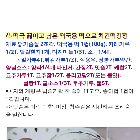
♧ 떡국 끓이고 남은 떡국용 떡으로 치킨떡강정
재료:닭가슴살 2조각. 떡국용 떡 1컵(100g). 카레가루
1/2T. 달걀흰자1개. 다진마늘1/3T. 소금1/4T.
녹말가루4T.튀김가루1/2T. 식용유. 땅콩가루약간.
양념소스 : 양파1/4개 다진거. 간장2T. 맛술2T. 케찹2T.
고추가루1T. 고추장1/2T. 올리고당2T(또는 물엿).
설탕1T. 굴소스1/3T. 후추가루. 물5T.
=> 저의 계량은 밥숟가락 한 술이 1T고요..종이컵 1컵이
1컵입니다.
=> 맛술은 미림.미향. 미정. 청주같은 시판하는 조리술
을 말합니다.