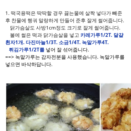
1. 떡국용떡은 딱딱할 경우 끓는물에 살짝 넣다가 빼준
후 찬물에 헹궈 말랑하게 만들어 준후 잘게 썰어줍니다.
닭가슴살도 사방1cm정도 크기로 잘게 썰어줍니다.
볼에 썰은 떡과 닭가슴살을 넣고
카레가루1/2T. 달걀
흰자1개. 다진마늘1/3T. 소금1/4T. 녹말가루4T.
튀김가루1/2T를
넣어 잘 섞어줍니다.
==> 녹말가루는 감자전분을 사용했습니다. 녹말가루를
넣으면 바삭하답니다.