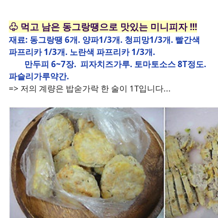
♧ 먹고 남은 동그랑땡으로 맛있는 미니피자 !!!
재료: 동그랑땡 6개. 양파1/3개. 청피망1/3개. 빨간색
파프리카 1/3개. 노란색 파프리카 1/3개.
만두피 6~7장. 피자치즈가루. 토마토소스 8T정도.
파슬리가루약간.
=> 저의 계량은 밥숟가락 한 술이 1T입니다...