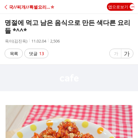
C
국//찌개//특별요리...☆
앱으로보기
A
명절에 먹고 남은 음식으로 만든 색다른 요리
F
들 *^^*
작
작
조
옥이(김진옥)
11.02.04
2,506
E
성
성
회
자
시
수
글
가
글
목록
댓글
13
가
간
자
자
크
크
기
기
크
작
게
게