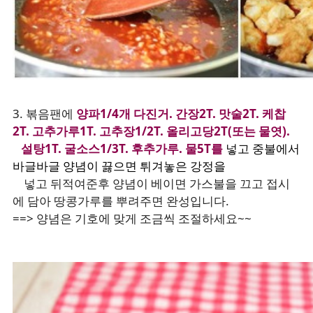
3. 볶음팬에
양파1/4개 다진거. 간장2T. 맛술2T. 케찹
2T. 고추가루1T. 고추장1/2T. 올리고당2T(또는 물엿).
설탕1T. 굴소스1/3T. 후추가루. 물5T를
넣고 중불에서
바글바글 양념이 끓으면 튀겨놓은 강정을
넣고 뒤적여준후 양념이 베이면 가스불을 끄고 접시
에 담아 땅콩가루를 뿌려주면 완성입니다.
==> 양념은 기호에 맞게 조금씩 조절하세요~~