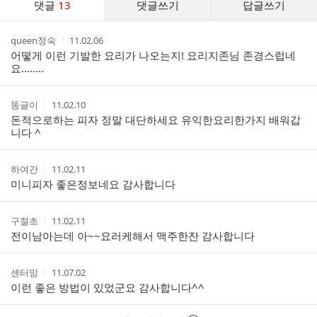
댓글
13
댓글쓰기
답글쓰기
글
댓
작
작
queen정숙
11.02.06
글
성
성
어떻게 이런 기발한 요리가 나오는지! 요리지존님 존경스럽네
리
자
시
요........
스
간
트
작
작
똥글이
11.02.10
성
성
돈적으로하는 피자 정말 대단하세요 유익한요리한가지 배워갑
자
시
니다 ^
간
작
작
하여간
11.02.11
성
성
미니피자 좋은정보네요 감사합니다
자
시
간
작
작
구절초
11.02.11
성
성
전이남아는데 아~~요러케해서 맥주한잔 감사합니다
자
시
간
작
작
센터맘
11.07.02
성
성
이런 좋은 방법이 있었군요 감사합니다^^
자
시
간