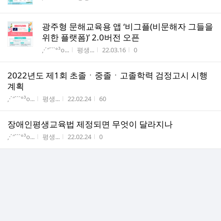
광주형 문해교육용 앱 ‘비그플(비문해자 그들을
위한 플랫폼)’ 2.0버전 오픈
게시판명
작성자
작성시간
조회수
,·´″```°³о...
평생...
22.03.16
0
2022년도 제1회 초졸ㆍ중졸ㆍ고졸학력 검정고시 시행
계획
게시판명
작성자
작성시간
조회수
,·´″```°³о...
평생...
22.02.24
60
장애인평생교육법 제정되면 무엇이 달라지나
게시판명
작성자
작성시간
조회수
,·´″```°³о...
평생...
22.02.24
0