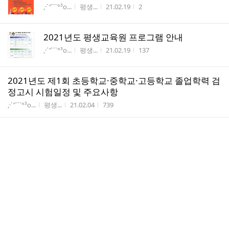
게시판명
작성자
작성시간
조회수
,·´″```°³о...
평생...
21.02.19
2
2021년도 평생교육원 프로그램 안내
게시판명
작성자
작성시간
조회수
,·´″```°³о...
평생...
21.02.19
137
2021년도 제1회 초등학교·중학교·고등학교 졸업학력 검
정고시 시험일정 및 주요사항
게시판명
작성자
작성시간
조회수
,·´″```°³о...
평생...
21.02.04
739
2020년도 2학기 개강 안내
게시판명
작성자
작성시간
조회수
,·´″```°³о...
평생...
20.09.09
32
제95기 실로암수어교실 개강 4차 연기 안내
게시판명
작성자
작성시간
조회수
,·´″```°³о...
진성철
20.05.19
12
에.-너.-지의 중심과 공.-간.의 사.고