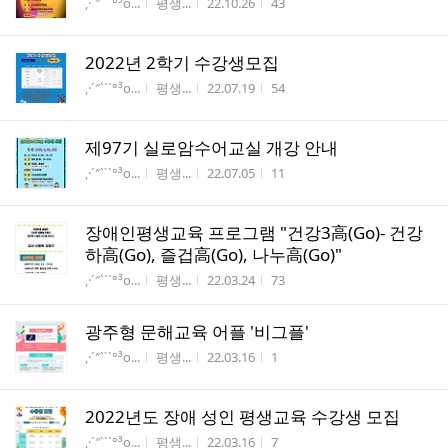
게시판명
작성자
작성시간
조회수
,·´″```°³о...
평생...
22.10.26
43
2022년 2학기 수강생모집
게시판명
작성자
작성시간
조회수
,·´″```°³о...
평생...
22.07.19
54
제97기 실로암수어교실 개강 안내
게시판명
작성자
작성시간
조회수
,·´″```°³о...
평생...
22.07.05
11
장애인평생교육 프로그램 "건강3高(Go)- 건강
하高(Go), 즐겁高(Go), 나누高(Go)"
게시판명
작성자
작성시간
조회수
,·´″```°³о...
평생...
22.03.24
73
광주형 문해교육 어플 '비그플'
게시판명
작성자
작성시간
조회수
,·´″```°³о...
평생...
22.03.16
1
2022년도 장애 성인 평생교육 수강생 모집
게시판명
작성자
작성시간
조회수
,·´″```°³о...
평생...
22.03.16
7