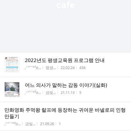
2022년도 평생교육원 프로그램 안내
게시판명
작성자
작성시간
조회수
,·´″```°³о...
평생...
22.02.24
434
어느 의사가 말하는 감동 이야기(실화)
게시판명
작성자
작성시간
조회수
,·´″```°³о...
금빛...
21.11.13
5
만화영화 주먹왕 랄프에 등장하는 귀여운 바넬로피 인형
만들기
게시판명
작성자
작성시간
조회수
,·´″```°³о...
금빛...
21.09.26
1