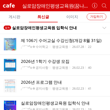
cafe
실로암장애인평생교육원(꿈나사)
카
개
페
별
개
정
카
게시판
최신글
이미지
가입하기
보
별
페
전
전
보
검
실로암장애인평생교육원 입학식 안내
필독
카
공지목록 펼치기/접기
체
기
색
체
페
글
글
제 106기 수어교실 수강신청(개강 8월 31일)
리
메
게시판명
작성자
작성시간
조회수
,·´″```°³о☆수어학교
평생교육원
26.07.28
22
스
뉴
트
2026년 1학기 수강생 모집
게시판명
작성자
작성시간
조회수
,·´″```°³о☆공지사항
평생교육원
26.02.23
40
2026년 프로그램 안내
게시판명
작성자
작성시간
조회수
,·´″```°³о☆공지사항
평생교육원
26.02.23
41
실로암장애인평생교육원 입학식 안내
게시판명
작성자
작성시간
조회수
,·´″```°³о☆공지사항
평생교육원
26.02.23
19