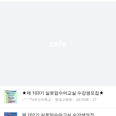
★제 103기 실로암수어교실 수강생모집★
게시판명
작성자
작성시간
조회수
,·´″```°³о☆수어학교
평생교육원
24.10.08
27
제 102기 실로암수어교실 수강생모집