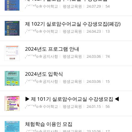
게시판명
작성자
작성시간
조회수
,·´″```°³о☆수어학교
평생교육원
24.07.29
54
제 102기 실로암수어교실 수강생모집(폐강)
게시판명
작성자
작성시간
조회수
,·´″```°³о☆수어학교
평생교육원
24.04.23
13
2024년도 프로그램 안내
게시판명
작성자
작성시간
조회수
,·´″```°³о☆공지사항
평생교육원
24.03.06
74
2024년도 입학식
게시판명
작성자
작성시간
조회수
,·´″```°³о☆공지사항
평생교육원
24.03.06
15
▶ 제 101기 실로암수어교실 수강생모집 ◀
게시판명
작성자
작성시간
조회수
,·´″```°³о☆수어학교
평생교육원
24.01.15
56
체험학습 이용인 모집
게시판명
작성자
작성시간
조회수
,·´″```°³о☆공지사항
평생교육원
23.10.06
17