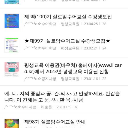
제 백(100)기 실로암수어교실 수강생모집
게시판명
작성자
작성시간
조회수
,·´″```°³о☆수어학교
평생교육원
23.04.25
38
★제99기 실로암수어교실 수강생모집★
게시판명
작성자
작성시간
조회수
,·´″```°³о☆수어학교
평생교육원
23.02.21
24
평생교육 이용권(바우처) 홈페이지(www.lllcar
d.kr)에서 2023년 평생교육 이용권 신청
게시판명
작성자
작성시간
조회수
,·´″```°³о☆공지사항
평생교육원
23.01.16
22
에.-너.-지의 중심과 공.-간.의 사.고 안녕하세요. 반갑습
니다. 이 견해는 고 문.-익-.환 목.-사님
게시판명
작성자
작성시간
조회수
,·´″```°³о☆수어자료
채호준
23.01.05
6
제98기 실로암수어교실 안내