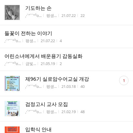
기도하는 손
게시판명
작성자
작성시간
조회수
,·´″```°³о...
평생...
21.07.22
22
들꽃이 전하는 이야기
게시판명
작성자
작성시간
조회수
,·´″```°³о...
평생...
21.07.22
4
어린소녀에게서 배운용기 감동실화
게시판명
작성자
작성시간
조회수
,·´″```°³о...
금빛...
21.05.19
2
댓
제96기 실로암수어교실 개강
1
글
게시판명
작성자
작성시간
조회수
,·´″```°³о...
평생...
21.03.18
40
수
검정고시 교사 모집
게시판명
작성자
작성시간
조회수
,·´″```°³о...
평생...
21.02.19
48
입학식 안내