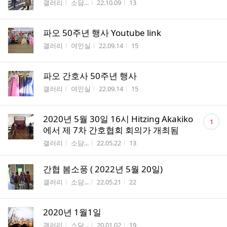
게시판명
작성자
작성시간
조회수
갤러리
소담...
22.10.09
13
파오 50주년 행사 Youtube link
게시판명
작성자
작성시간
조회수
갤러리
여인실
22.09.14
15
파오 간호사 50주년 행사
게시판명
작성자
작성시간
조회수
갤러리
여인실
22.09.14
15
댓
2020년 5월 30일 16시 Hitzing Akakiko
1
글
에서 제 7차 간호협회 회의가 개최됨
수
게시판명
작성자
작성시간
조회수
갤러리
소담...
22.05.22
13
간협 봄소풍 ( 2022년 5월 20일)
게시판명
작성자
작성시간
조회수
갤러리
소담...
22.05.21
22
2020년 1월1일
게시판명
작성자
작성시간
조회수
갤러리
소담...
20.01.02
19