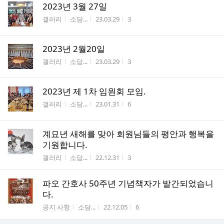
2023년 3월 27일
게시판명
작성자
작성시간
조회수
갤러리
소담...
23.03.29
3
2023년 2월20일
게시판명
작성자
작성시간
조회수
갤러리
소담...
23.03.29
3
2023년 제 1차 임원회 모임.
게시판명
작성자
작성시간
조회수
갤러리
소담...
23.01.31
6
계묘년 새해를 맞아 회원님들의 평안과 행복을
기원합니다.
게시판명
작성자
작성시간
조회수
갤러리
소담...
22.12.31
3
파오 간호사 50주년 기념책자가 발간되었습니
다.
게시판명
작성자
작성시간
조회수
공지 사항
소담...
22.12.05
6