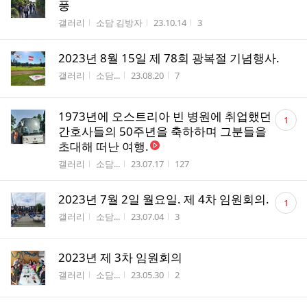
풍
게시판명
작성자
작성시간
조회수
갤러리
소담 김방자
23.10.14
3
2023년 8월 15일 제 78회 광복절 기념행사.
게시판명
작성자
작성시간
조회수
갤러리
소담...
23.08.20
7
댓
1973년에 오스트리아 빈 병원에 취업했던
1
글
간호사들의 50주년을 축하하며 그분들을
수
초대해 떠난 여행.
게시판명
작성자
작성시간
조회수
갤러리
소담...
23.07.17
127
댓
2023년 7월 2일 월요일. 제 4차 임원회의.
1
글
게시판명
작성자
작성시간
조회수
갤러리
소담...
23.07.04
3
수
2023년 제 3차 임원회의
게시판명
작성자
작성시간
조회수
갤러리
소담...
23.05.30
2