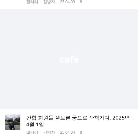
게시판명
작성자
작성시간
조회수
갤러리
김방자
25.04.09
8
간협 회원들 쉔브른 궁으로 산책가다. 2025년
4월 1일
게시판명
작성자
작성시간
조회수
갤러리
김방자
25.04.04
8