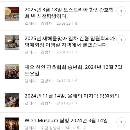
댓
2025년 3월 18일 오스트리아 한인간호협
1
글
회 빈 시청탐방하다.
수
게시판명
작성자
작성시간
조회수
갤러리
김방자
25.03.23
8
댓
2025년 새해를맞아 일차 간협 임원회의가
1
글
명예회장 이영실 자택에서 열렸습니다.
수
게시판명
작성자
작성시간
조회수
갤러리
김방자
25.01.18
7
재오 한인 간호협회 송년회. 2024년 12월 7일
토요일.
게시판명
작성자
작성시간
조회수
갤러리
김방자
24.12.31
9
2024년 11월 14일, 올해의 마지막 임원회의.
게시판명
작성자
작성시간
조회수
갤러리
김방자
24.11.15
7
댓
Wien Museum 탐방 2024년 3월 14일
1
글
게시판명
작성자
작성시간
조회수
갤러리
소담 김방자
24.11.15
2