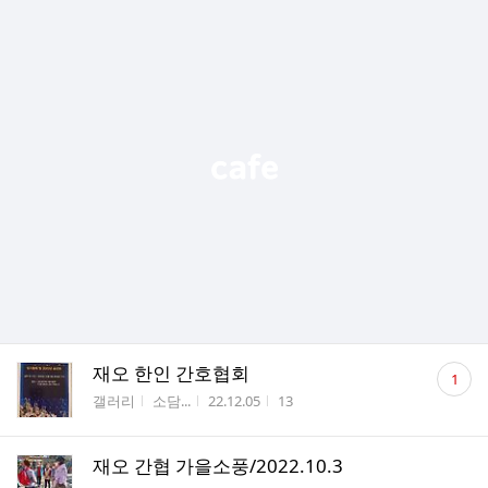
댓
재오 한인 간호협회
1
글
게시판명
작성자
작성시간
조회수
갤러리
소담...
22.12.05
13
수
재오 간협 가을소풍/2022.10.3