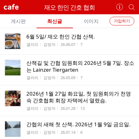
cafe
재오 한인 간호 협회
카
개
페
별
개
정
카
게시판
최신글
이미지
가입하기
보
별
페
전
전
보
검
6월 5일/ 재오 한인 간협 산책.
카
체
기
색
체
게시판명
작성자
작성시간
조회수
갤러리
김방자
26.06.07
7
페
글
글
리
메
스
산책길 및 간협 임원회의 2026년 5월 7일. 장소
뉴
트
는 Lainzer Tiergarten
게시판명
작성자
작성시간
조회수
갤러리
김방자
26.05.09
7
2026년 1월 27일 화요일, 첫 임원회의가 천영
숙 간호협회 회장 자택에서 열렸슴.
게시판명
작성자
작성시간
조회수
갤러리
김방자
26.01.28
13
간협의 새해 첫 산책. 2026년 1월 9일 금요일.
게시판명
작성자
작성시간
조회수
갤러리
김방자
26.01.14
6