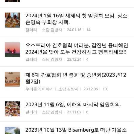
수
2024년 1월 16일 새해의 첫 임원회 모임. 장소:
손명숙 부회장 자택.
게시판명
작성자
작성시간
조회수
갤러리
소담 김방자
24.01.16
14
오스트리아 간호협회 여러분, 갑진년 용띠해인
2024년을 맞아 모두 건강하시고 행복하세요!!
게시판명
작성자
작성시간
조회수
갤러리
소담 김방자
23.12.24
4
제 8대 간호협회 년 총회 및 송년회(2023년12
월2일)
게시판명
작성자
작성시간
조회수
우리들의 이야기
소담 김방자
23.12.06
10
2023년 11월 6일, 이해의 마지막 임원회의.
게시판명
작성자
작성시간
조회수
갤러리
소담 김방자
23.11.07
6
2023년 10월 13일 Bisamberg로 떠난 가을소