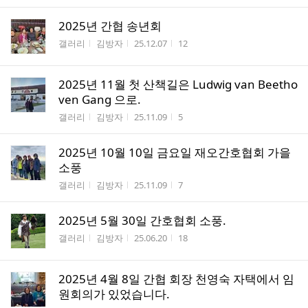
2025년 간협 송년회
게시판명
작성자
작성시간
조회수
갤러리
김방자
25.12.07
12
2025년 11월 첫 산책길은 Ludwig van Beetho
ven Gang 으로.
게시판명
작성자
작성시간
조회수
갤러리
김방자
25.11.09
5
2025년 10월 10일 금요일 재오간호협회 가을
소풍
게시판명
작성자
작성시간
조회수
갤러리
김방자
25.11.09
7
2025년 5월 30일 간호협회 소풍.
게시판명
작성자
작성시간
조회수
갤러리
김방자
25.06.20
18
2025년 4월 8일 간협 회장 천영숙 자택에서 임
원회의가 있었습니다.