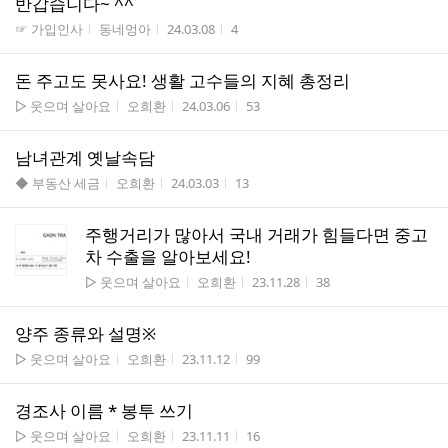
반갑습니다~ ^^
게시판명
작성자
작성시간
조회수
☞ 가입인사
동네엉아
24.03.08
4
돈 주고도 못사요! 생활 고수들의 지혜 총정리
게시판명
작성자
작성시간
조회수
▷ 웃으며 살아요
오희환
24.03.06
53
남녀관계 옛날속담
게시판명
작성자
작성시간
조회수
◆ 부동산 세금
오희환
24.03.03
13
주행거리가 많아서 국내 거래가 힘들다면 중고
차 수출을 알아보세요!
게시판명
작성자
작성시간
조회수
▷ 웃으며 살아요
오희환
23.11.28
38
양주 종류와 설명※
게시판명
작성자
작성시간
조회수
▷ 웃으며 살아요
오희환
23.11.12
99
경조사 이름 * 봉투 쓰기
게시판명
작성자
작성시간
조회수
▷ 웃으며 살아요
오희환
23.11.11
16