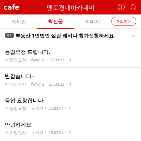
cafe
멘토경매아카데미
카
개
페
별
개
정
카
게시판
최신글
이미지
가입하기
보
별
페
전
전
보
검
부동산 1인법인 설립 웨비나 참가신청하세요
공지
카
공지목록 펼치기/접기
체
기
색
체
페
글
글
등업요청 드립니다.
리
메
게시판명
작성자
작성시간
조회수
☞ 등업요청
fw4c12
25.08.23
1
스
뉴
트
반갑습니다~
게시판명
작성자
작성시간
조회수
☞ 가입인사
fw4c12
25.08.23
1
등업 요청합니다
게시판명
작성자
작성시간
조회수
☞ 등업요청
노가다
25.03.04
1
안녕하세요
게시판명
작성자
작성시간
조회수
☞ 가입인사
노가다
25.03.04
2