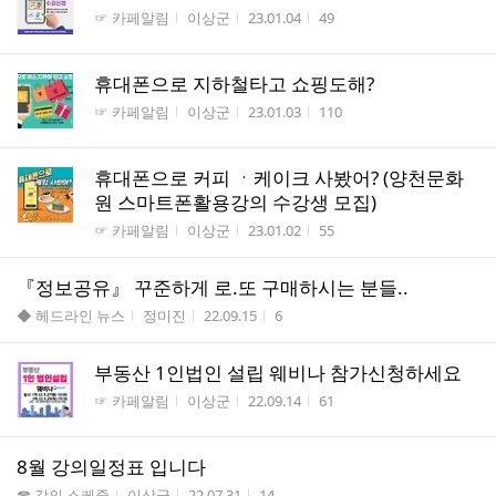
게시판명
작성자
작성시간
조회수
☞ 카페알림
이상군
23.01.04
49
휴대폰으로 지하철타고 쇼핑도해?
게시판명
작성자
작성시간
조회수
☞ 카페알림
이상군
23.01.03
110
휴대폰으로 커피 ㆍ케이크 사봤어? (양천문화
원 스마트폰활용강의 수강생 모집)
게시판명
작성자
작성시간
조회수
☞ 카페알림
이상군
23.01.02
55
『정보공유』 꾸준하게 로.또 구매하시는 분들..
게시판명
작성자
작성시간
조회수
◆ 헤드라인 뉴스
정미진
22.09.15
6
부동산 1인법인 설립 웨비나 참가신청하세요
게시판명
작성자
작성시간
조회수
☞ 카페알림
이상군
22.09.14
61
8월 강의일정표 입니다
게시판명
작성자
작성시간
조회수
☎ 강의 스케쥴
이상군
22.07.31
14