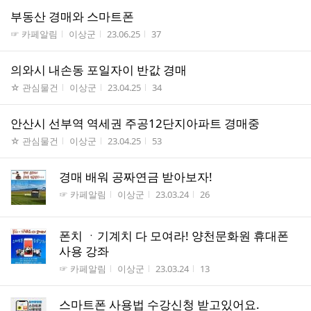
부동산 경매와 스마트폰
게시판명
작성자
작성시간
조회수
☞ 카페알림
이상군
23.06.25
37
의와시 내손동 포일자이 반값 경매
게시판명
작성자
작성시간
조회수
☆ 관심물건
이상군
23.04.25
34
안산시 선부역 역세권 주공12단지아파트 경매중
게시판명
작성자
작성시간
조회수
☆ 관심물건
이상군
23.04.25
53
경매 배워 공짜연금 받아보자!
게시판명
작성자
작성시간
조회수
☞ 카페알림
이상군
23.03.24
26
폰치 ㆍ기계치 다 모여라! 양천문화원 휴대폰
사용 강좌
게시판명
작성자
작성시간
조회수
☞ 카페알림
이상군
23.03.24
13
스마트폰 사용법 수강신청 받고있어요.