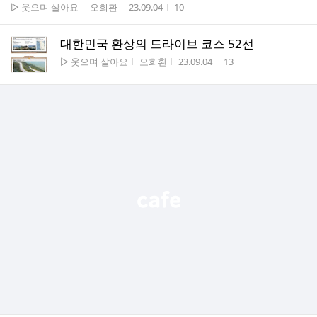
게시판명
작성자
작성시간
조회수
▷ 웃으며 살아요
오희환
23.09.04
10
대한민국 환상의 드라이브 코스 52선
게시판명
작성자
작성시간
조회수
▷ 웃으며 살아요
오희환
23.09.04
13