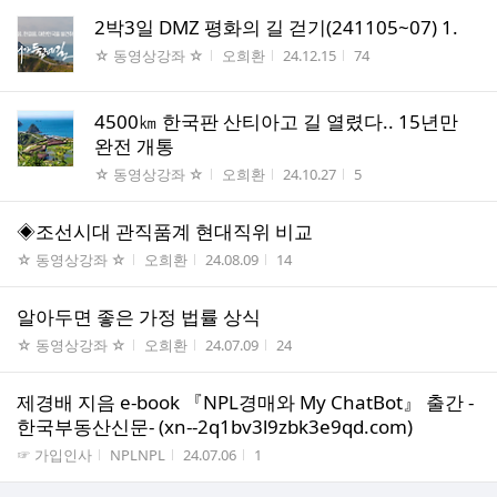
2박3일 DMZ 평화의 길 걷기(241105~07) 1.
게시판명
작성자
작성시간
조회수
☆ 동영상강좌 ☆
오희환
24.12.15
74
4500㎞ 한국판 산티아고 길 열렸다.. 15년만
완전 개통
게시판명
작성자
작성시간
조회수
☆ 동영상강좌 ☆
오희환
24.10.27
5
◈조선시대 관직품계 현대직위 비교
게시판명
작성자
작성시간
조회수
☆ 동영상강좌 ☆
오희환
24.08.09
14
알아두면 좋은 가정 법률 상식
게시판명
작성자
작성시간
조회수
☆ 동영상강좌 ☆
오희환
24.07.09
24
제경배 지음 e-book 『NPL경매와 My ChatBot』 출간 -
한국부동산신문- (xn--2q1bv3l9zbk3e9qd.com)
게시판명
작성자
작성시간
조회수
☞ 가입인사
NPLNPL
24.07.06
1