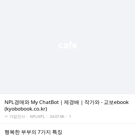
NPL경매와 My ChatBot | 제경배 | 작가와 - 교보ebook
(kyobobook.co.kr)
게시판명
작성자
작성시간
조회수
☞ 가입인사
NPLNPL
24.07.06
1
행복한 부부의 7가지 특징