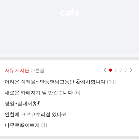
자유 게시판
다른글
현재페이지 1
2
3
4
댓
어려운 직책을~ 만능맨님그동안 🤠감사합니다
(
10
)
봄
글
댓
새로운 카페지기 님 반갑습니다
(
6
)
감
글
평일~실내서🕺💃
인천에 코르고수리점 있나요
고
댓
나무로😀이쁘게
(
1
)
글