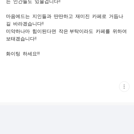
는 인간들도 있을겁니다!!
마음에드는 지인들과 딴딴하고 재미진 카페로 거듭나
길 바라겠습니다!!
미약하나마 힘이된다면 작은 부탁이라도 카페를 위하여
보태겠습니다!!
화이팅 하세요!!!
현
재
게
시
글
추
가
기
능
열
기