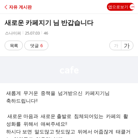
C
자유 게시판
앱으로보기
A
새로운 카페지기 님 반갑습니다
F
작
작
조
스나이퍼
25.07.03
46
성
성
회
E
자
시
수
글
가
글
목록
댓글
6
가
간
자
자
크
크
기
기
크
작
게
게
새롭게 무거운 중책을 넘겨받으신 카페지기님
축하드립니다!!
새로운 마음과 새로운 출발로 침체되어있는 카페의 활
성화를 위해서 애써주세요!!
하시다 보면 말도많고 탓도많고 뒤에서 어줍잖게 태클거