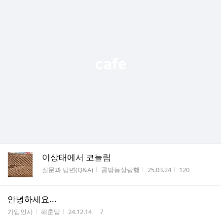
이상태에서 코늘림
게시판명
작성자
작성시간
조회수
질문과 답변(Q&A)
콩방능상랑행
25.03.24
120
안녕하세요...
게시판명
작성자
작성시간
조회수
가입인사
해훈맘
24.12.14
7