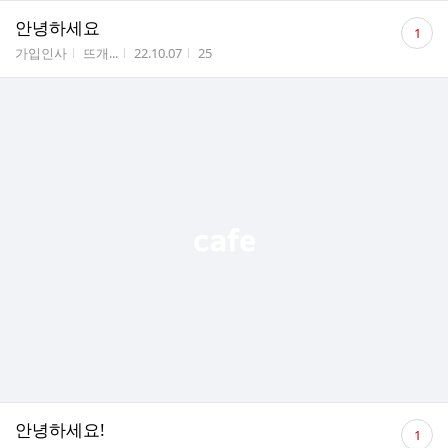
댓
안녕하세요
1
글
게시판명
작성자
작성시간
조회수
가입인사
뜨개...
22.10.07
25
수
댓
안녕하세요!
1
글