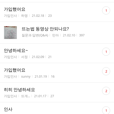
댓
가입했어요
1
글
게시판명
작성자
작성시간
조회수
가입인사
하영
21.02.18
23
수
뜨는법 동영상 안되나요?
게시판명
작성자
작성시간
조회수
질문과 답변(Q&A)
민아
21.02.10
397
댓
안녕하세요~
1
글
게시판명
작성자
작성시간
조회수
가입인사
서정
21.02.09
21
수
댓
가입했어요
2
글
게시판명
작성자
작성시간
조회수
가입인사
sunny
21.01.19
16
수
댓
히히 안녕하세요
2
글
게시판명
작성자
작성시간
조회수
가입인사
뜨개...
21.01.17
27
수
댓
인사
1
글