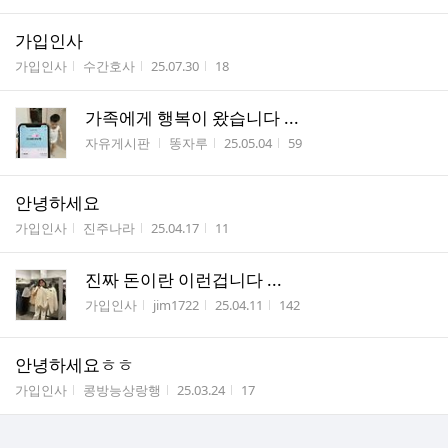
가입인사
게시판명
작성자
작성시간
조회수
가입인사
수간호사
25.07.30
18
가족에게 행복이 왔습니다 ...
게시판명
작성자
작성시간
조회수
자유게시판
똥자루
25.05.04
59
안녕하세요
게시판명
작성자
작성시간
조회수
가입인사
진주나라
25.04.17
11
진짜 돈이란 이런겁니다 ...
게시판명
작성자
작성시간
조회수
가입인사
jim1722
25.04.11
142
안녕하세요ㅎㅎ
게시판명
작성자
작성시간
조회수
가입인사
콩방능상랑행
25.03.24
17