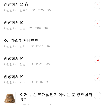
댓
안녕하세요 😄
1
글
게시판명
작성자
작성시간
조회수
가입인사
밤토리
21.12.26
26
수
댓
안녕하세요
4
글
게시판명
작성자
작성시간
조회수
가입인사
강글
21.12.09
39
수
Re: 가입햇어용ㅋㅋ
게시판명
작성자
작성시간
조회수
가입인사
밍키...
21.12.07
16
댓
안녕하세요
2
글
게시판명
작성자
작성시간
조회수
가입인사
달빛...
21.12.01
45
수
댓
안녕하세요.
2
글
게시판명
작성자
작성시간
조회수
가입인사
써니...
21.11.19
31
수
댓
이거 무슨 뜨개법인지 아시는 분 있으실까
1
글
요?
수