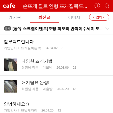
cafe
손뜨개 퀼트 인형 뜨개질목도리 패턴도안 아미구루미 스마일러브
카
개
페
별
개
정
카
게시판
최신글
이미지
가입하기
보
별
페
전
전
보
검
[공유 스크랩이벤트]호빵 회오리 반짝이수세미 도안/회오리반짝이수세미/에코스토리 반짝이로 제작/호빵수세미도안/회오리수세미도안
공지
카
공지목록 펼치기/접기
체
기
색
체
페
글
글
잘부탁드립니다
리
메
게시판명
작성자
작성시간
조회수
가입인사
뜨개질하는 쑥
26.04.02
6
스
뉴
트
다양한 뜨개기법
게시판명
작성자
작성시간
조회수
회원님 작품
겨울방
26.03.06
52
애기담요 완성!
게시판명
작성자
작성시간
조회수
회원님 작품
겨울방
26.02.20
48
안녕하세요 :)
게시판명
작성자
작성시간
조회수
가입인사
맨날제자리
26.01.25
12