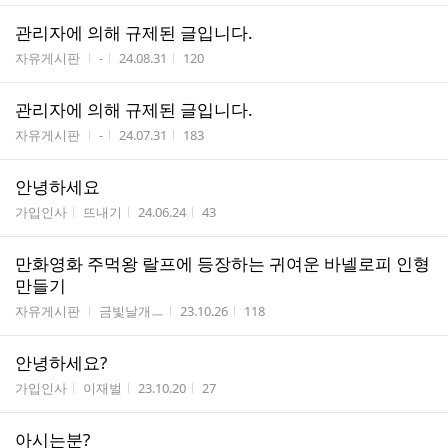
관리자에 의해 규제된 글입니다.
게시판명
작성자
작성시간
조회수
자유게시판
-
24.08.31
120
관리자에 의해 규제된 글입니다.
게시판명
작성자
작성시간
조회수
자유게시판
-
24.07.31
183
안녕하세요
게시판명
작성자
작성시간
조회수
가입인사
뜨내기
24.06.24
43
만화영화 주먹왕 랄프에 등장하는 귀여운 바넬로피 인형
만들기
게시판명
작성자
작성시간
조회수
자유게시판
금빛날개ㅡ
23.10.26
118
안녕하세요?
게시판명
작성자
작성시간
조회수
가입인사
이재벌
23.10.20
27
아시는분?