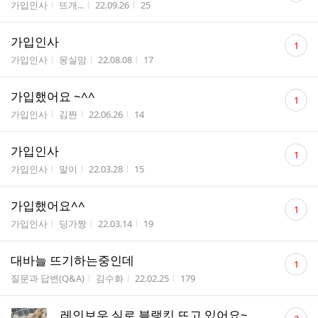
게시판명
작성자
작성시간
조회수
가입인사
뜨개...
22.09.26
25
수
댓
가입인사
1
글
게시판명
작성자
작성시간
조회수
가입인사
몽실맘
22.08.08
17
수
댓
가입했어요 ~^^
1
글
게시판명
작성자
작성시간
조회수
가입인사
김짠
22.06.26
14
수
댓
가입인사
1
글
게시판명
작성자
작성시간
조회수
가입인사
말이
22.03.28
15
수
댓
가입했어요^^
1
글
게시판명
작성자
작성시간
조회수
가입인사
딩가짱
22.03.14
19
수
댓
대바늘 뜨기하는중인데
1
글
게시판명
작성자
작성시간
조회수
질문과 답변(Q&A)
김수화
22.02.25
179
수
댓
레인보우 실로 블랭킷 뜨고 있어요~