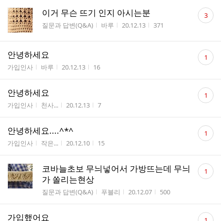
댓
이거 무슨 뜨기 인지 아시는분
3
글
게시판명
작성자
작성시간
조회수
질문과 답변(Q&A)
바루
20.12.13
371
수
댓
안녕하세요
1
글
게시판명
작성자
작성시간
조회수
가입인사
바루
20.12.13
16
수
댓
안녕하세요
1
글
게시판명
작성자
작성시간
조회수
가입인사
천사...
20.12.13
7
수
댓
안녕하세요....^*^
1
글
게시판명
작성자
작성시간
조회수
가입인사
작은...
20.12.10
15
수
댓
코바늘초보 무늬넣어서 가방뜨는데 무늬
1
글
가 쏠리는현상
수
게시판명
작성자
작성시간
조회수
질문과 답변(Q&A)
푸블리
20.12.07
500
댓
가입했어요
1