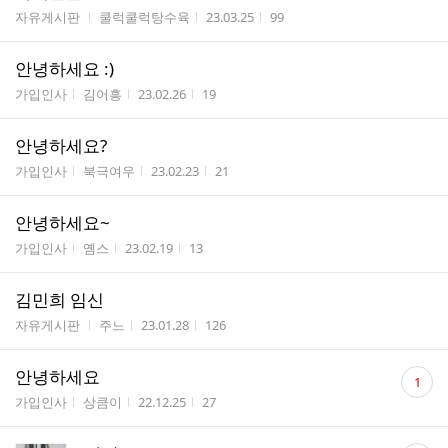
게시판명
작성자
작성시간
조회수
자유게시판
쿨럭쿨럭탕수육
23.03.25
99
안녕하세요 :)
게시판명
작성자
작성시간
조회수
가입인사
김어흥
23.02.26
19
안녕하세요?
게시판명
작성자
작성시간
조회수
가입인사
북극여우
23.02.23
21
안녕하세요~
게시판명
작성자
작성시간
조회수
가입인사
옘스
23.02.19
13
김민희 임신
게시판명
작성자
작성시간
조회수
자유게시판
주느
23.01.28
126
댓
안녕하세요
1
글
게시판명
작성자
작성시간
조회수
가입인사
상큼이
22.12.25
27
수
댓