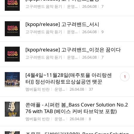
게시판명
작성자
작성시간
조회수
고구려밴드 음악 듣기
운영...
26.04.08
7
[kpop/release] 고구려밴드_서시
게시판명
작성자
작성시간
조회수
고구려밴드 음악 듣기
운영...
26.04.08
9
[kpop/release] 고구려밴드_이것은 꿈이다
게시판명
작성자
작성시간
조회수
고구려밴드 음악 듣기
운영...
26.04.08
7
댓
[4월4일~11월28일(매주토욜 아리랑센
1
글
터)] 정선아리랑토요상설공연 뗏꾼
수
게시판명
작성자
작성시간
조회수
멤버들의 반란
운영...
26.04.08
37
쏜애플 - 시퍼런 봄_Bass Cover Solution No.2
76 with TAB (베이스 커버 타브악보 포함)
게시판명
작성자
작성시간
조회수
멤버들의 반란
운영...
26.04.08
8