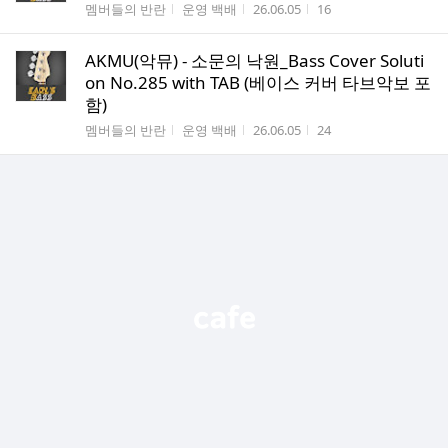
게시판명
작성자
작성시간
조회수
멤버들의 반란
운영 백배
26.06.05
16
AKMU(악뮤) - 소문의 낙원_Bass Cover Soluti
on No.285 with TAB (베이스 커버 타브악보 포
함)
게시판명
작성자
작성시간
조회수
멤버들의 반란
운영 백배
26.06.05
24