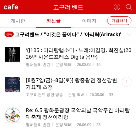
cafe
고구려 밴드
카
개
페
별
개
정
카
게시판
최신글
이미지
가입하기
보
별
페
전
전
보
검
고구려밴드 / "이것은 꿈이다" / '아리락(Arirack)'
필독
카
공지목록 펼치기/접기
체
기
색
체
페
글
글
YJ195 : 아리랑랩소디 - 노래:이길영. 최진실(20
리
메
26년 사운드프레스 Digital음반)
스
뉴
게시판명
작성자
작성시간
조회수
멤버들의 반란
운영 백배
26.08.06
16
트
댓
[8월7일(금)~8일(토)] 왕중왕전 정선강변
1
글
가요제 초청
수
게시판명
작성자
작성시간
조회수
고구려밴드 공연 방송
운영 백배
26.08.06
33
Re: 6.5 광화문광장 국악의날 국악주간 아리랑
대축제 정선아리랑
게시판명
작성자
작성시간
조회수
멤버들의 반란
운영 백배
26.06.09
23