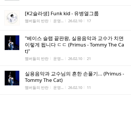
[K2슬라생] Funk kid - 유병열그룹
게시판명
작성자
작성시간
조회수
멤버들의 반란
운영...
26.02.10
17
"베이스 슬랩 끝판왕, 실용음악과 교수가 치면
이렇게 됩니다 ㄷㄷ (Primus - Tommy The Ca
t)"
게시판명
작성자
작성시간
조회수
멤버들의 반란
운영...
26.02.10
21
실용음악과 교수님의 흔한 손풀기... (Primus -
Tommy The Cat)
게시판명
작성자
작성시간
조회수
멤버들의 반란
운영...
26.02.10
11
좋은건 너만 알기! 기본에 충실한 입문용 베이
스의 표본 SPEAR 베이스기타 SAJ-250P (HOST-
베이시스트 서민석)
게시판명
작성자
작성시간
조회수
멤버들의 반란
운영...
26.02.10
17