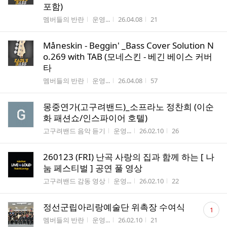
포함)
게시판명
작성자
작성시간
조회수
멤버들의 반란
운영...
26.04.08
21
Måneskin - Beggin' _Bass Cover Solution N
o.269 with TAB (모네스킨 - 베긴 베이스 커버
타
게시판명
작성자
작성시간
조회수
멤버들의 반란
운영...
26.04.08
57
몽중연가(고구려밴드)_소프라노 정찬희 (이순
화 패션쇼/인스파이어 호텔)
게시판명
작성자
작성시간
조회수
고구려밴드 음악 듣기
운영...
26.02.10
26
260123 (FRI) 난곡 사랑의 집과 함께 하는 [ 나
눔 페스티벌 ] 공연 풀 영상
게시판명
작성자
작성시간
조회수
고구려밴드 감동 영상
운영...
26.02.10
22
댓
정선군립아리랑예술단 위촉장 수여식
1
글
게시판명
작성자
작성시간
조회수
멤버들의 반란
운영...
26.02.10
21
수