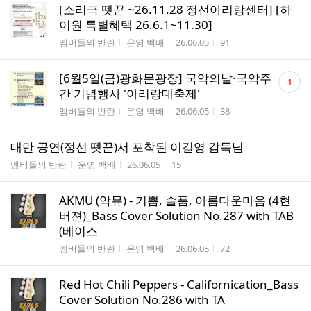
[소리극 뗏꾼 ~26.11.28 정선아리랑센터] [하
이원 특별혜택 26.6.1~11.30]
게시판명
작성자
작성시간
조회수
멤버들의 반란
운영 백배
26.06.05
91
댓
[6월5일(금)광화문광장] 국악의날·국악주
1
글
간 기념행사 '아리랑대축제'
수
게시판명
작성자
작성시간
조회수
멤버들의 반란
운영 백배
26.06.05
38
대만 공연(정선 뗏꾼)서 포착된 이길영 감독님
게시판명
작성자
작성시간
조회수
멤버들의 반란
운영 백배
26.06.05
15
AKMU (악뮤) - 기쁨, 슬픔, 아름다운마음 (4현
버젼)_Bass Cover Solution No.287 with TAB
(베이스
게시판명
작성자
작성시간
조회수
멤버들의 반란
운영 백배
26.06.05
72
Red Hot Chili Peppers - Californication_Bass
Cover Solution No.286 with TA