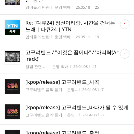
수
게시판명
작성자
작성시간
조회수
멤버들의 반란
운영 백배
26.05.18
25
댓
Re: [다큐24] 정선아리랑, 시간을 건너는
1
글
노래 | 다큐24 | YTN
수
게시판명
작성자
작성시간
조회수
멤버들의 반란
운영 백배
26.05.11
19
댓
고구려밴드 / "이것은 꿈이다" / '아리락(Ar
1
글
irack)'
수
게시판명
작성자
작성시간
조회수
앨범 관련 .. ..
운영 백배
26.04.08
41
[kpop/release] 고구려밴드_서곡
게시판명
작성자
작성시간
조회수
고구려밴드 음악 듣기
운영...
26.04.08
7
[kpop/release] 고구려밴드_바다가 될 수 있게
게시판명
작성자
작성시간
조회수
고구려밴드 음악 듣기
운영...
26.04.08
8
[kpop/release] 고구려밴드_출정