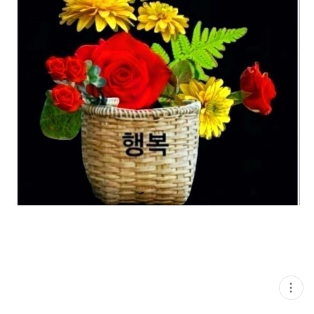
현
재
게