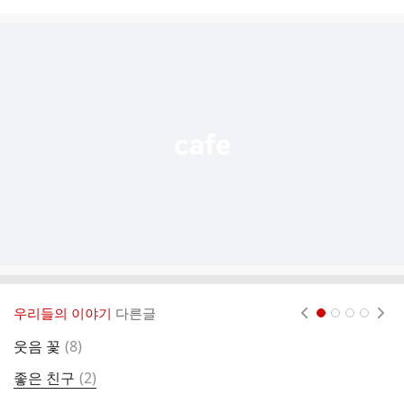
시
글
추
가
기
능
열
기
우리들의 이야기
다른글
현재페이지 1
2
3
4
댓
웃음 꽃
(
8
)
7
글
댓
좋은 친구
(
2
)
＜
글