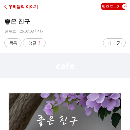
C
우리들의 이야기
앱으로보기
A
좋은 친구
F
작
작
조
산수호
26.07.08
417
성
성
회
E
자
시
수
글
가
글
목록
댓글
2
가
간
자
자
크
크
기
기
크
작
게
게