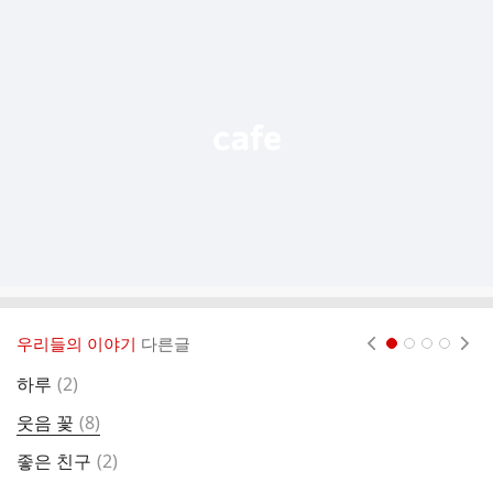
추
가
기
능
열
기
우리들의 이야기
다른글
현재페이지 1
2
3
4
댓
하루
(
2
)
행
글
댓
웃음 꽃
(
8
)
7
글
댓
좋은 친구
(
2
)
＜
글