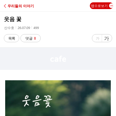
C
우리들의 이야기
앱으로보기
A
웃음 꽃
F
작
작
조
산수호
26.07.09
499
성
성
회
E
자
시
수
글
가
글
목록
댓글
8
가
간
자
자
크
크
기
기
크
작
게
게