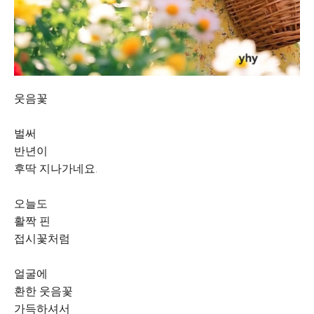
웃음꽃
벌써
반년이
후딱 지나가네요.
오늘도
활짝 핀
접시꽃처럼
얼굴에
환한 웃음꽃
가득하셔서