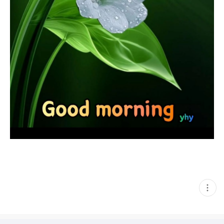
현
재
게
시
글