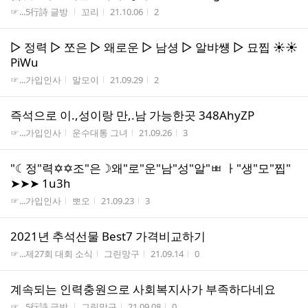
게시판명
작성자
작성시간
조회수
☞...5行詩 글방
꼬리
21.10.06
2
▷ 정력 ▷ 쪼은 ▷ 왜로운 ▷ 남셩 ▷ 알뱌썡 ▷ 묘찝 ☀☀
PiWu
게시판명
작성자
작성시간
조회수
☞...가입인사
말모이
21.09.29
2
즉석으로 이.,성이랑 만,.남 가능한곳 348AhyZP
게시판명
작성자
작성시간
조회수
☞...가입인사
운수대통 그녀
21.09.26
3
"☾정"력✡✡조"은☽왜"로"운"남"성"알"ㅃ ㅏ"생"모"찝"
➤➤➤ 1u3h
게시판명
작성자
작성시간
조회수
☞...가입인사
뽀오
21.09.23
3
2021년 추석선물 Best7 가격비교하기
게시판명
작성자
작성시간
조회수
☞...제27회 대회 소식
그린망구
21.09.14
0
계속되는 인력충원으로 사회복지사가 부족하다네요
게시판명
작성자
작성시간
조회수
☞...5行詩 글방
그린망구
21.09.08
0