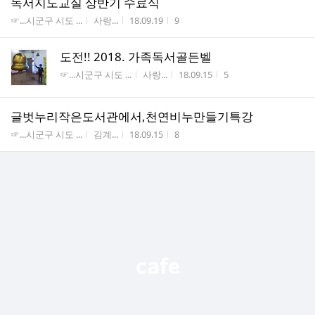
독서지도교실 상반기 수료식
게시판명
작성자
작성시간
조회수
☞...시군구 시도 ...
사랑...
18.09.19
9
도전!! 2018. 가족독서골든벨
게시판명
작성자
작성시간
조회수
☞...시군구 시도 ...
사랑...
18.09.15
5
글벗누리작은도서관에서,천연비누만들기특강
게시판명
작성자
작성시간
조회수
☞...시군구 시도 ...
김계...
18.09.15
8