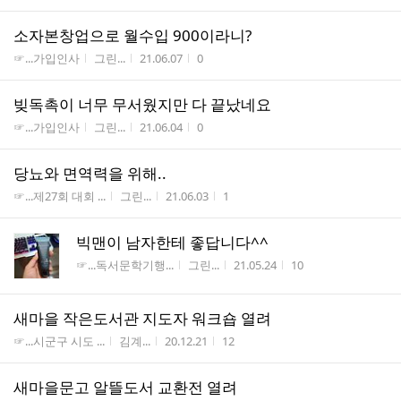
소자본창업으로 월수입 900이라니?
게시판명
작성자
작성시간
조회수
☞...가입인사
그린...
21.06.07
0
빚독촉이 너무 무서웠지만 다 끝났네요
게시판명
작성자
작성시간
조회수
☞...가입인사
그린...
21.06.04
0
당뇨와 면역력을 위해..
게시판명
작성자
작성시간
조회수
☞...제27회 대회 ...
그린...
21.06.03
1
빅맨이 남자한테 좋답니다^^
게시판명
작성자
작성시간
조회수
☞...독서문학기행...
그린...
21.05.24
10
새마을 작은도서관 지도자 워크숍 열려
게시판명
작성자
작성시간
조회수
☞...시군구 시도 ...
김계...
20.12.21
12
새마을문고 알뜰도서 교환전 열려