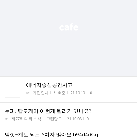
에너지중심공간사고
게시판명
작성자
작성시간
조회수
☞...가입인사
채호준
21.10.10
0
두피, 탈모케어 이런게 될리가 있나요?
게시판명
작성자
작성시간
조회수
☞...제27회 대회 소식
그린망구
21.10.08
0
맘껏~해도 되는 ^여자 많아요 b94d4dGg