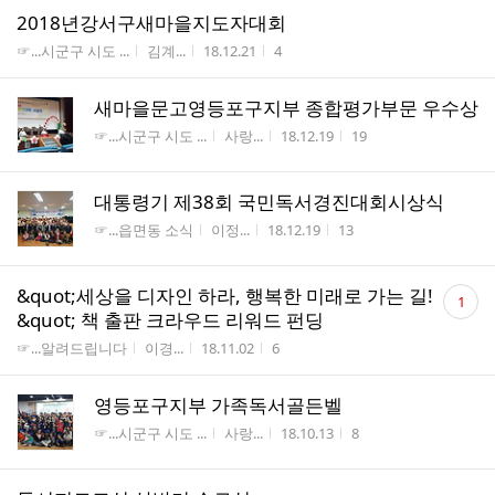
2018년강서구새마을지도자대회
게시판명
작성자
작성시간
조회수
☞...시군구 시도 ...
김계...
18.12.21
4
새마을문고영등포구지부 종합평가부문 우수상
게시판명
작성자
작성시간
조회수
☞...시군구 시도 ...
사랑...
18.12.19
19
대통령기 제38회 국민독서경진대회시상식
게시판명
작성자
작성시간
조회수
☞...읍면동 소식
이정...
18.12.19
13
댓
&quot;세상을 디자인 하라, 행복한 미래로 가는 길!
1
글
&quot; 책 출판 크라우드 리워드 펀딩
수
게시판명
작성자
작성시간
조회수
☞...알려드립니다
이경...
18.11.02
6
영등포구지부 가족독서골든벨
게시판명
작성자
작성시간
조회수
☞...시군구 시도 ...
사랑...
18.10.13
8