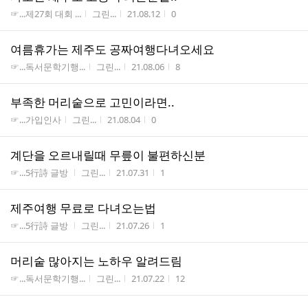
게시판명
작성자
작성시간
조회수
☞...제27회 대회 ...
그린...
21.08.12
0
여름휴가는 제주도 공짜여행다녀오세요
게시판명
작성자
작성시간
조회수
☞...독서문학기행...
그린...
21.08.06
8
부족한 머리숱으로 고민이라면..
게시판명
작성자
작성시간
조회수
☞...가입인사
그린...
21.08.04
0
계단을 오르내릴때 무릎이 불편하신분
게시판명
작성자
작성시간
조회수
☞...5行詩 글방
그린...
21.07.31
1
제주여행 무료로 다녀오는법
게시판명
작성자
작성시간
조회수
☞...5行詩 글방
그린...
21.07.26
1
머리숱 많아지는 노하우 알려드림
게시판명
작성자
작성시간
조회수
☞...독서문학기행...
그린...
21.07.22
12