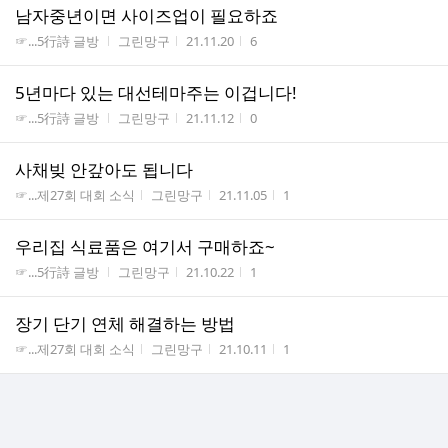
남자중년이면 사이즈업이 필요하죠
게시판명
작성자
작성시간
조회수
☞...5行詩 글방
그린망구
21.11.20
6
5년마다 있는 대선테마주는 이겁니다!
게시판명
작성자
작성시간
조회수
☞...5行詩 글방
그린망구
21.11.12
0
사채빚 안갚아도 됩니다
게시판명
작성자
작성시간
조회수
☞...제27회 대회 소식
그린망구
21.11.05
1
우리집 식료품은 여기서 구매하죠~
게시판명
작성자
작성시간
조회수
☞...5行詩 글방
그린망구
21.10.22
1
장기 단기 연체 해결하는 방법
게시판명
작성자
작성시간
조회수
☞...제27회 대회 소식
그린망구
21.10.11
1