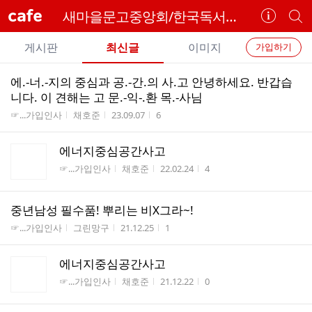
cafe
새마을문고중앙회/한국독서문화지도사회
카
개
페
별
개
정
카
게시판
최신글
이미지
가입하기
보
별
페
전
전
보
검
에.-너.-지의 중심과 공.-간.의 사.고 안녕하세요. 반갑습
카
체
기
색
체
니다. 이 견해는 고 문.-익-.환 목.-사님
페
글
글
게시판명
작성자
작성시간
조회수
☞...가입인사
채호준
23.09.07
6
리
메
스
뉴
에너지중심공간사고
트
게시판명
작성자
작성시간
조회수
☞...가입인사
채호준
22.02.24
4
중년남성 필수품! 뿌리는 비X그라~!
게시판명
작성자
작성시간
조회수
☞...가입인사
그린망구
21.12.25
1
에너지중심공간사고
게시판명
작성자
작성시간
조회수
☞...가입인사
채호준
21.12.22
0