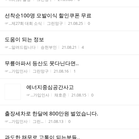
선착순100명 모발이식 할인쿠폰 무료
게시판명
작성자
작성시간
조회수
☞...제27회 대회 소식
그린망구
21.08.25
0
도움이 되는 정보
게시판명
작성자
작성시간
조회수
☞...알려드립니다
승헌부인
21.08.21
4
무릎아파서 등산도 못다닌다면..
게시판명
작성자
작성시간
조회수
☞...가입인사
그린망구
21.08.16
1
에너지중심공간사고
게시판명
작성자
작성시간
조회수
☞...가입인사
채호준
21.08.15
0
출장세차로 한달에 800만원 벌었습니다.
게시판명
작성자
작성시간
조회수
☞...가입인사
그린...
21.08.13
0
과도한 채무로 고통이 되는분들..