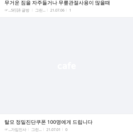
무거운 짐을 자주들거나 무릎관절사용이 많을때
게시판명
작성자
작성시간
조회수
☞...5行詩 글방
그린...
21.07.06
1
탈모 정밀진단쿠폰 100명에게 드립니다
게시판명
작성자
작성시간
조회수
☞...가입인사
그린...
21.07.01
0