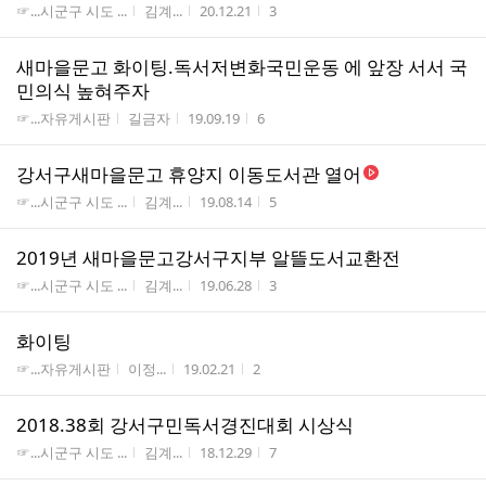
게시판명
작성자
작성시간
조회수
☞...시군구 시도 ...
김계...
20.12.21
3
새마을문고 화이팅.독서저변화국민운동 에 앞장 서서 국
민의식 높혀주자
게시판명
작성자
작성시간
조회수
☞...자유게시판
길금자
19.09.19
6
강서구새마을문고 휴양지 이동도서관 열어
게시판명
작성자
작성시간
조회수
☞...시군구 시도 ...
김계...
19.08.14
5
2019년 새마을문고강서구지부 알뜰도서교환전
게시판명
작성자
작성시간
조회수
☞...시군구 시도 ...
김계...
19.06.28
3
화이팅
게시판명
작성자
작성시간
조회수
☞...자유게시판
이정...
19.02.21
2
2018.38회 강서구민독서경진대회 시상식
게시판명
작성자
작성시간
조회수
☞...시군구 시도 ...
김계...
18.12.29
7