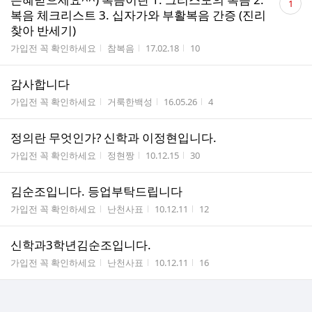
1
글
복음 체크리스트 3. 십자가와 부활복음 간증 (진리
수
찾아 반세기)
게시판명
작성자
작성시간
조회수
가입전 꼭 확인하세요
참복음
17.02.18
10
감사합니다
게시판명
작성자
작성시간
조회수
가입전 꼭 확인하세요
거룩한백성
16.05.26
4
정의란 무엇인가? 신학과 이정현입니다.
게시판명
작성자
작성시간
조회수
가입전 꼭 확인하세요
정현짱
10.12.15
30
김순조입니다. 등업부탁드립니다
게시판명
작성자
작성시간
조회수
가입전 꼭 확인하세요
난천사표
10.12.11
12
신학과3학년김순조입니다.
게시판명
작성자
작성시간
조회수
가입전 꼭 확인하세요
난천사표
10.12.11
16