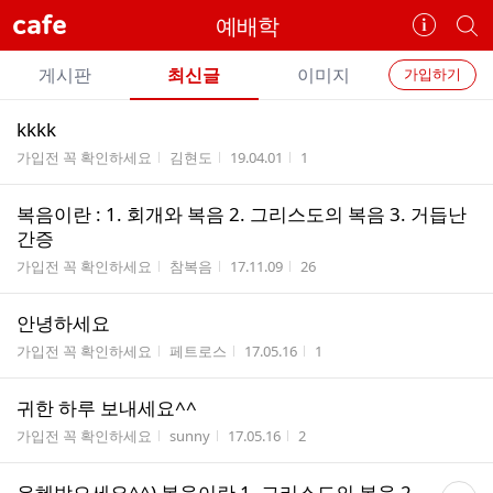
cafe
예배학
카
개
페
별
개
정
카
게시판
최신글
이미지
가입하기
보
별
페
전
전
보
검
kkkk
카
체
기
색
체
게시판명
작성자
작성시간
조회수
가입전 꼭 확인하세요
김현도
19.04.01
1
페
글
글
리
메
복음이란 : 1. 회개와 복음 2. 그리스도의 복음 3. 거듭난
스
뉴
간증
트
게시판명
작성자
작성시간
조회수
가입전 꼭 확인하세요
참복음
17.11.09
26
안녕하세요
게시판명
작성자
작성시간
조회수
가입전 꼭 확인하세요
페트로스
17.05.16
1
귀한 하루 보내세요^^
게시판명
작성자
작성시간
조회수
가입전 꼭 확인하세요
sunny
17.05.16
2
댓
은혜받으세요^^) 복음이란 1. 그리스도의 복음 2.