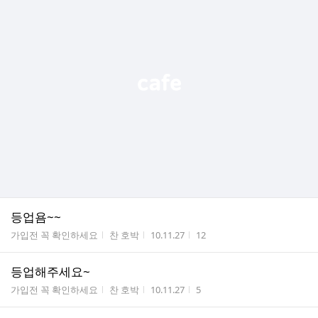
등업욤~~
게시판명
작성자
작성시간
조회수
가입전 꼭 확인하세요
찬 호박
10.11.27
12
등업해주세요~
게시판명
작성자
작성시간
조회수
가입전 꼭 확인하세요
찬 호박
10.11.27
5