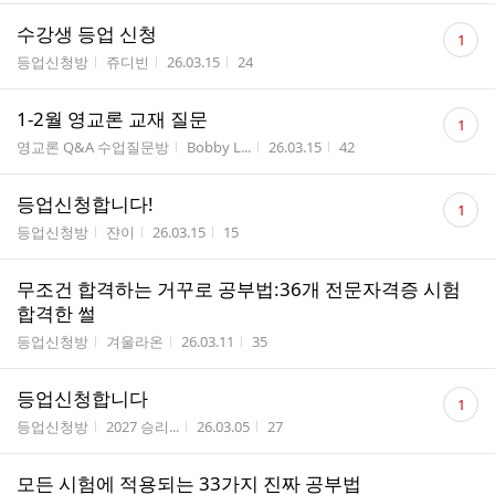
댓
수강생 등업 신청
1
글
게시판명
작성자
작성시간
조회수
등업신청방
쥬디빈
26.03.15
24
수
댓
1-2월 영교론 교재 질문
1
글
게시판명
작성자
작성시간
조회수
영교론 Q&A 수업질문방
Bobby L...
26.03.15
42
수
댓
등업신청합니다!
1
글
게시판명
작성자
작성시간
조회수
등업신청방
쟌이
26.03.15
15
수
무조건 합격하는 거꾸로 공부법:36개 전문자격증 시험
합격한 썰
게시판명
작성자
작성시간
조회수
등업신청방
겨울라온
26.03.11
35
댓
등업신청합니다
1
글
게시판명
작성자
작성시간
조회수
등업신청방
2027 승리...
26.03.05
27
수
모든 시험에 적용되는 33가지 진짜 공부법