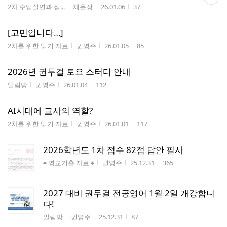
글
게시판명
작성자
작성시간
조회수
2차 수업실연과 심...
채윤정
26.01.06
37
수
[고민입니다…]
게시판명
작성자
작성시간
조회수
2차를 위한 읽기 자료
권영주
26.01.05
85
2026년 권두걸 토요 스터디 안내
게시판명
작성자
작성시간
조회수
알림방
권영주
26.01.04
112
AI시대에 교사의 역할?
게시판명
작성자
작성시간
조회수
2차를 위한 읽기 자료
권영주
26.01.01
117
2026학년도 1차 점수 82점 답안 필사
게시판명
작성자
작성시간
조회수
♠ 영교기출 자료 ♠
권영주
25.12.31
365
2027 대비 권두걸 전공영어 1월 2일 개강합니
다!
게시판명
작성자
작성시간
조회수
알림방
권영주
25.12.31
87