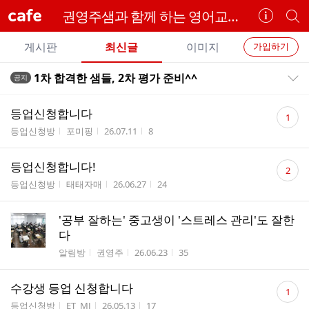
cafe
권영주샘과 함께 하는 영어교육론
카
개
페
별
개
정
카
게시판
최신글
이미지
가입하기
보
별
페
전
전
보
검
1차 합격한 샘들, 2차 평가 준비^^
공지
카
공지목록 펼치기/접기
체
기
색
체
페
글
댓
글
등업신청합니다
1
리
글
메
게시판명
작성자
작성시간
조회수
등업신청방
포미핑
26.07.11
8
스
수
뉴
트
댓
등업신청합니다!
2
글
게시판명
작성자
작성시간
조회수
등업신청방
태태자매
26.06.27
24
수
'공부 잘하는' 중고생이 '스트레스 관리'도 잘한
다
게시판명
작성자
작성시간
조회수
알림방
권영주
26.06.23
35
댓
수강생 등업 신청합니다
1
글
게시판명
작성자
작성시간
조회수
등업신청방
ET_MJ
26.05.13
17