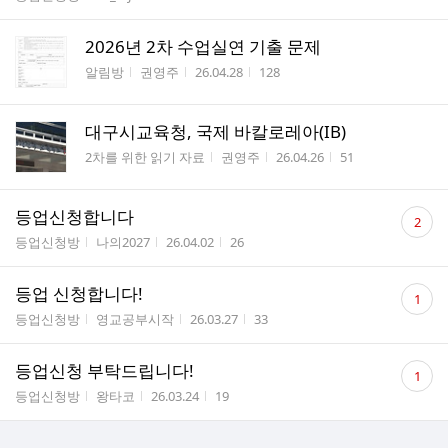
수
2026년 2차 수업실연 기출 문제
게시판명
작성자
작성시간
조회수
알림방
권영주
26.04.28
128
대구시교육청, 국제 바칼로레아(IB)
게시판명
작성자
작성시간
조회수
2차를 위한 읽기 자료
권영주
26.04.26
51
댓
등업신청합니다
2
글
게시판명
작성자
작성시간
조회수
등업신청방
나의2027
26.04.02
26
수
댓
등업 신청합니다!
1
글
게시판명
작성자
작성시간
조회수
등업신청방
영교공부시작
26.03.27
33
수
댓
등업신청 부탁드립니다!
1
글
게시판명
작성자
작성시간
조회수
등업신청방
왕타코
26.03.24
19
수