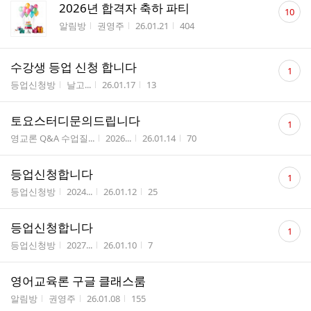
댓
2026년 합격자 축하 파티
10
글
게시판명
작성자
작성시간
조회수
알림방
권영주
26.01.21
404
수
댓
수강생 등업 신청 합니다
1
글
게시판명
작성자
작성시간
조회수
등업신청방
날고...
26.01.17
13
수
댓
토요스터디문의드립니다
1
글
게시판명
작성자
작성시간
조회수
영교론 Q&A 수업질...
2026...
26.01.14
70
수
댓
등업신청합니다
1
글
게시판명
작성자
작성시간
조회수
등업신청방
2024...
26.01.12
25
수
댓
등업신청합니다
1
글
게시판명
작성자
작성시간
조회수
등업신청방
2027...
26.01.10
7
수
영어교육론 구글 클래스룸
게시판명
작성자
작성시간
조회수
알림방
권영주
26.01.08
155