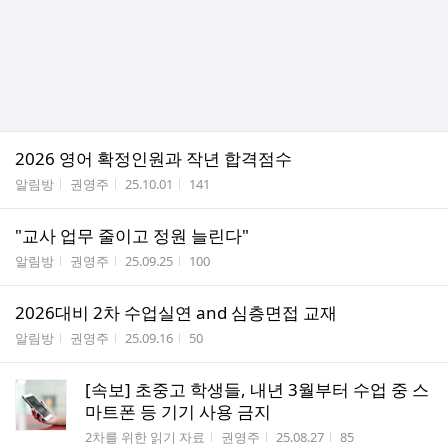
2026 영어 확정인원과 작년 합격점수
게시판명
작성자
작성시간
조회수
알림방
권영주
25.10.01
141
"교사 업무 줄이고 정원 늘린다"
게시판명
작성자
작성시간
조회수
알림방
권영주
25.09.25
100
2026대비 2차 수업실연 and 심층면접 교재
게시판명
작성자
작성시간
조회수
알림방
권영주
25.09.16
50
[속보] 초중고 학생들, 내년 3월부터 수업 중 스
마트폰 등 기기 사용 금지
게시판명
작성자
작성시간
조회수
2차를 위한 읽기 자료
권영주
25.08.27
85