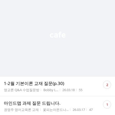
댓
1-2월 기본이론 교재 질문(p.30)
2
글
게시판명
작성자
작성시간
조회수
영교론 Q&A 수업질문방
Bobby L...
26.03.18
55
수
댓
마인드맵 과제 질문 드립니다.
1
글
게시판명
작성자
작성시간
조회수
권영주 영어교육론 교재
꽃피는아몬드나...
26.03.17
47
수