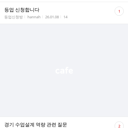
댓
등업 신청합니다
1
글
게시판명
작성자
작성시간
조회수
등업신청방
hannah
26.01.08
14
수
댓
경기 수업설계 역량 관련 질문
2