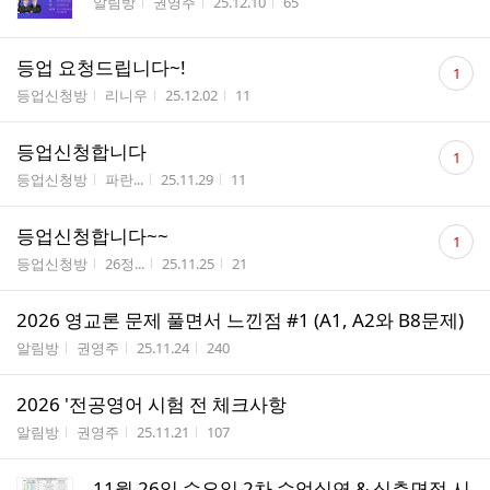
게시판명
작성자
작성시간
조회수
알림방
권영주
25.12.10
65
댓
등업 요청드립니다~!
1
글
게시판명
작성자
작성시간
조회수
등업신청방
리니우
25.12.02
11
수
댓
등업신청합니다
1
글
게시판명
작성자
작성시간
조회수
등업신청방
파란...
25.11.29
11
수
댓
등업신청합니다~~
1
글
게시판명
작성자
작성시간
조회수
등업신청방
26정...
25.11.25
21
수
2026 영교론 문제 풀면서 느낀점 #1 (A1, A2와 B8문제)
게시판명
작성자
작성시간
조회수
알림방
권영주
25.11.24
240
2026 '전공영어 시험 전 체크사항
게시판명
작성자
작성시간
조회수
알림방
권영주
25.11.21
107
11월 26일 수요일 2차 수업실연 & 심층면접 시