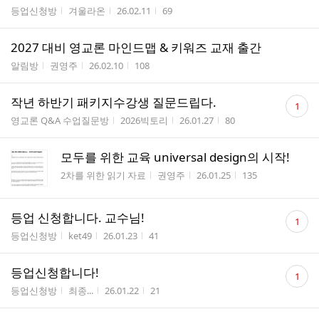
게시판명
작성자
작성시간
조회수
등업신청방
겨울라온
26.02.11
69
2027 대비 영교론 마인드맵 & 키워즈 교재 출간
게시판명
작성자
작성시간
조회수
알림방
권영주
26.02.10
108
댓
작년 하반기 패키지수강생 질문드립다.
1
글
게시판명
작성자
작성시간
조회수
영교론 Q&A 수업질문방
2026빅토리
26.01.27
80
수
모두를 위한 교육 universal design의 시작!
게시판명
작성자
작성시간
조회수
2차를 위한 읽기 자료
권영주
26.01.25
135
댓
등업 신청합니다. 교수님!
1
글
게시판명
작성자
작성시간
조회수
등업신청방
ket49
26.01.23
41
수
댓
등업신청합니다!
1
글
게시판명
작성자
작성시간
조회수
등업신청방
최종...
26.01.22
21
수