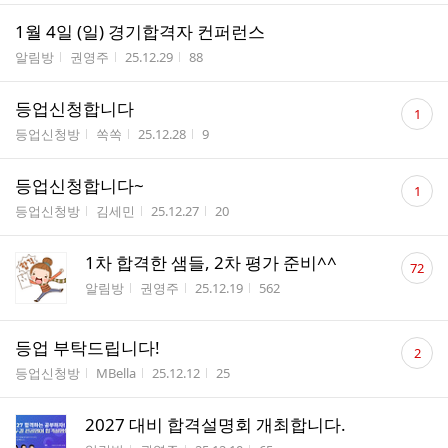
1월 4일 (일) 경기합격자 컨퍼런스
게시판명
작성자
작성시간
조회수
알림방
권영주
25.12.29
88
댓
등업신청합니다
1
글
게시판명
작성자
작성시간
조회수
등업신청방
쏙쏙
25.12.28
9
수
댓
등업신청합니다~
1
글
게시판명
작성자
작성시간
조회수
등업신청방
김세민
25.12.27
20
수
댓
1차 합격한 샘들, 2차 평가 준비^^
72
글
게시판명
작성자
작성시간
조회수
알림방
권영주
25.12.19
562
수
댓
등업 부탁드립니다!
2
글
게시판명
작성자
작성시간
조회수
등업신청방
MBella
25.12.12
25
수
2027 대비 합격설명회 개최합니다.