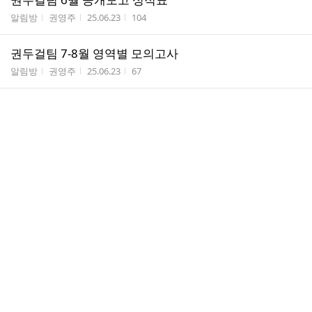
게시판명
작성자
작성시간
조회수
알림방
권영주
25.06.23
104
권두걸팀 7-8월 영역별 모의고사
게시판명
작성자
작성시간
조회수
알림방
권영주
25.06.23
67
댓
등업 신청합니다!
1
글
게시판명
작성자
작성시간
조회수
등업신청방
이연수
25.06.13
14
수
기출해설반 6주 서술형 과제 올리기
게시판명
작성자
작성시간
조회수
알림방
권영주
25.06.10
50
댓
등업신청합니다!
1
글
게시판명
작성자
작성시간
조회수
등업신청방
윤강민
25.05.13
7
수
2026년 경기 2차 '수업설계역량' 추가
게시판명
작성자
작성시간
조회수
2차를 위한 읽기 자료
권영주
25.05.09
374