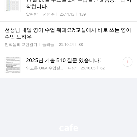
작합니다.
게시판명
작성자
작성시간
조회수
알림방
권영주
25.11.13
139
선생님 내일 영어 수업 뭐해요?:교실에서 바로 쓰는 영어
수업 노하우
게시판명
작성자
작성시간
조회수
현직샘의 교단일기
들해놀
25.10.24
38
댓
2025년 기출 B10 질문 있습니다!
1
글
게시판명
작성자
작성시간
조회수
영교론 Q&A 수업질...
다당
25.10.05
62
수