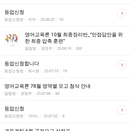
댓
등업신청
1
글
게시판명
작성자
작성시간
조회수
등업신청방
까까
25.08.25
10
수
영어교육론 10월 최종정리반_“만점답안을 위
한 최종 압축 훈련”
게시판명
작성자
작성시간
조회수
알림방
권영주
25.08.19
200
댓
등업신청합니다
1
글
게시판명
작성자
작성시간
조회수
등업신청방
최시윤
25.07.10
19
수
영어교육론 78월 영역별 모고 첨삭 안내
게시판명
작성자
작성시간
조회수
알림방
권영주
25.07.06
84
댓
등업신청
1
글
게시판명
작성자
작성시간
조회수
등업신청방
1014...
25.07.02
9
수
권두걸팀 6월 공개모고 성적표