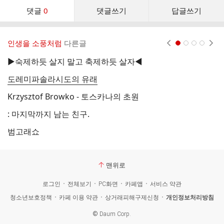
댓
댓글
0
댓글쓰기
답글쓰기
글
댓
글
인생을 소풍처럼
다른글
현재페이지 1
2
3
4
리
스
▶숙제하듯 살지 말고 축제하듯 살자◀
트
도레미파솔라시도의 유래
東
Krzysztof Browko - 토스카나의 초원
: 마지막까지 남는 친구.
범고래쇼
상
맨위로
로그인
전체보기
PC화면
카페앱
서비스 약관
청소년보호정책
카페 이용 약관
상거래피해구제신청
개인정보처리방침
©
Daum Corp.