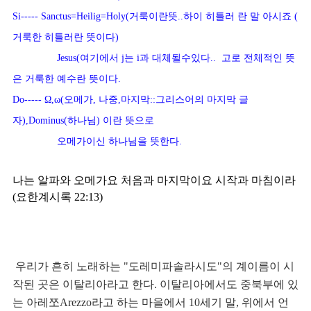
Si----- Sanctus=Heilig=Holy(거룩이란뜻..하이 히틀러 란 말 아시죠 ( 
거룩한 히틀러란 뜻이다)
Jesus(여기에서 j는 i과 대체될수있다..  고로 전체적인 뜻
은 거룩한 예수란 뜻이다.
Do----- Ω,ω(오메가, 나중,마지막::그리스어의 마지막 글
자),Dominus(하나님) 이란 뜻으로
오메가이신 하나님을 뜻한다.
나는 알파와 오메가요 처음과 마지막이요 시작과 마침이라
(요한계시록 22:13)
 우리가 흔히 노래하는 "도레미파솔라시도"의 계이름이 시
작된 곳은 이탈리아라고 한다. 이탈리아에서도 중북부에 있
는 아레쪼Arezzo라고 하는 마을에서 10세기 말, 위에서 언