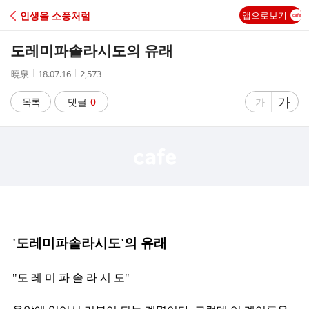
C
인생을 소풍처럼
앱으로보기
A
도레미파솔라시도의 유래
F
작
작
조
曉泉
18.07.16
2,573
성
성
회
E
자
시
수
글
가
글
목록
댓글
0
가
간
자
자
크
크
기
기
크
작
게
게
'도레미파솔라시도'의 유래
"도 레 미 파 솔 라 시 도" 