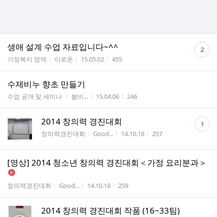
댓
생애 설계 수업 자료입니다~^^
2
글
게시판명
작성자
작성시간
조회수
가정복지 영역
이로운
15.05.02
455
수
수제비누 향초 만들기
게시판명
작성자
작성시간
조회수
수업 공개 및 세미나
봄비...
15.04.06
246
댓
2014 창의력 경진대회
1
글
게시판명
작성자
작성시간
조회수
창의력경진대회
Good...
14.10.18
257
수
[영상] 2014 청소년 창의력 경진대회＜가정 요리분과＞
게시판명
작성자
작성시간
조회수
창의력경진대회
Good...
14.10.18
259
2014 창의력 경진대회 작품 (16~33팀)