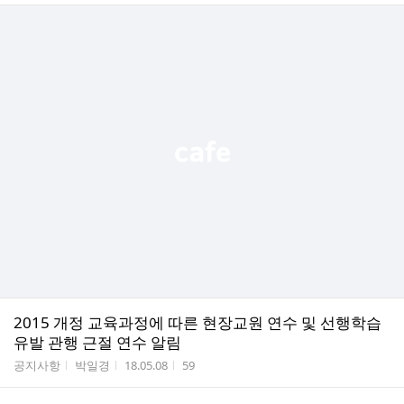
2015 개정 교육과정에 따른 현장교원 연수 및 선행학습
유발 관행 근절 연수 알림
게시판명
작성자
작성시간
조회수
공지사항
박일경
18.05.08
59