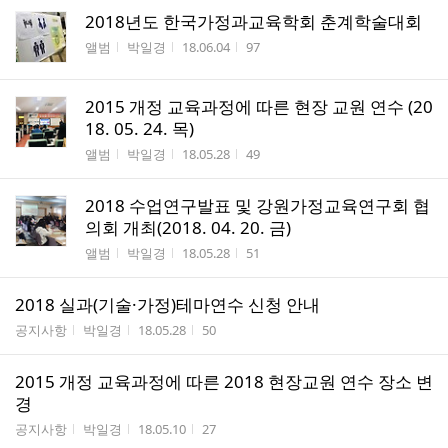
2018년도 한국가정과교육학회 춘계학술대회
게시판명
작성자
작성시간
조회수
앨범
박일경
18.06.04
97
2015 개정 교육과정에 따른 현장 교원 연수 (20
18. 05. 24. 목)
게시판명
작성자
작성시간
조회수
앨범
박일경
18.05.28
49
2018 수업연구발표 및 강원가정교육연구회 협
의회 개최(2018. 04. 20. 금)
게시판명
작성자
작성시간
조회수
앨범
박일경
18.05.28
51
2018 실과(기술·가정)테마연수 신청 안내
게시판명
작성자
작성시간
조회수
공지사항
박일경
18.05.28
50
2015 개정 교육과정에 따른 2018 현장교원 연수 장소 변
경
게시판명
작성자
작성시간
조회수
공지사항
박일경
18.05.10
27