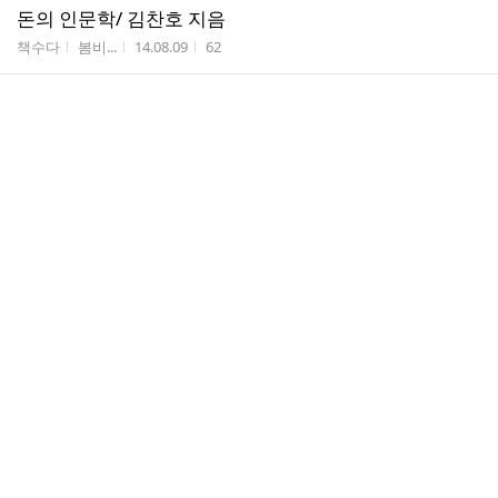
돈의 인문학/ 김찬호 지음
게시판명
작성자
작성시간
조회수
책수다
봄비...
14.08.09
62
핀란드의 육아정책_학생과제제출품
게시판명
작성자
작성시간
조회수
가정복지 영역
꽃신이
14.08.04
280
댓
세탁기호 활동지와 기호이미지
1
글
게시판명
작성자
작성시간
조회수
의생활 영역
꽃신이
14.08.04
669
수
댓
단구중2학년_뉴욕식핫도그 실습자료
2
글
게시판명
작성자
작성시간
조회수
식생활 영역
꽃신이
14.08.04
486
수
최근 가정교과의 현안 - 초중등학교 교육과정에서 이수
시간 확대를 위해 관련 학회의 공동대응
게시판명
작성자
작성시간
조회수
공지사항
봄비...
14.07.18
47
의생활 옷입히기 남자 모델 올림