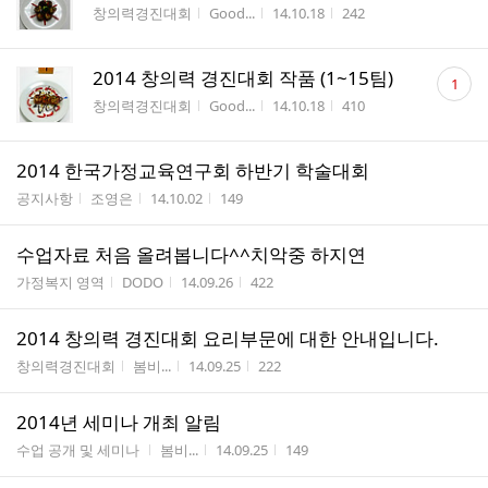
게시판명
작성자
작성시간
조회수
창의력경진대회
Good...
14.10.18
242
댓
2014 창의력 경진대회 작품 (1~15팀)
1
글
게시판명
작성자
작성시간
조회수
창의력경진대회
Good...
14.10.18
410
수
2014 한국가정교육연구회 하반기 학술대회
게시판명
작성자
작성시간
조회수
공지사항
조영은
14.10.02
149
수업자료 처음 올려봅니다^^치악중 하지연
게시판명
작성자
작성시간
조회수
가정복지 영역
DODO
14.09.26
422
2014 창의력 경진대회 요리부문에 대한 안내입니다.
게시판명
작성자
작성시간
조회수
창의력경진대회
봄비...
14.09.25
222
2014년 세미나 개최 알림
게시판명
작성자
작성시간
조회수
수업 공개 및 세미나
봄비...
14.09.25
149