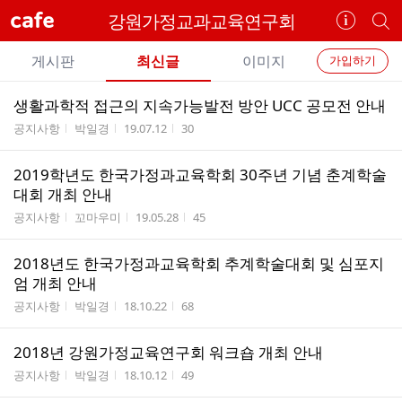
cafe
강원가정교과교육연구회
카
개
페
별
개
정
카
게시판
최신글
이미지
가입하기
보
별
페
전
전
보
검
생활과학적 접근의 지속가능발전 방안 UCC 공모전 안내
카
체
기
색
체
게시판명
작성자
작성시간
조회수
공지사항
박일경
19.07.12
30
페
글
글
리
메
2019학년도 한국가정과교육학회 30주년 기념 춘계학술
스
뉴
대회 개최 안내
트
게시판명
작성자
작성시간
조회수
공지사항
꼬마우미
19.05.28
45
2018년도 한국가정과교육학회 추계학술대회 및 심포지
엄 개최 안내
게시판명
작성자
작성시간
조회수
공지사항
박일경
18.10.22
68
2018년 강원가정교육연구회 워크숍 개최 안내
게시판명
작성자
작성시간
조회수
공지사항
박일경
18.10.12
49