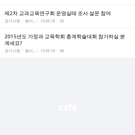
제2차 교과교육연구회 운영실태 조사 설문 참여
게시판명
작성자
작성시간
조회수
공지사항
봄비...
15.05.18
20
2015년도 가정과 교육학회 충계학술대회 참가하실 분
계세요?
게시판명
작성자
작성시간
조회수
공지사항
봄비...
15.05.18
68