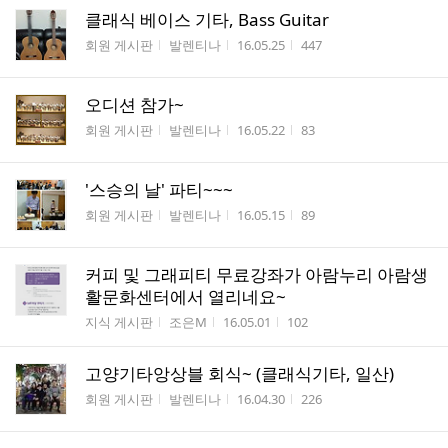
클래식 베이스 기타, Bass Guitar
게시판명
작성자
작성시간
조회수
회원 게시판
발렌티나
16.05.25
447
오디션 참가~
게시판명
작성자
작성시간
조회수
회원 게시판
발렌티나
16.05.22
83
'스승의 날' 파티~~~
게시판명
작성자
작성시간
조회수
회원 게시판
발렌티나
16.05.15
89
커피 및 그래피티 무료강좌가 아람누리 아람생
활문화센터에서 열리네요~
게시판명
작성자
작성시간
조회수
지식 게시판
조은M
16.05.01
102
고양기타앙상블 회식~ (클래식기타, 일산)
게시판명
작성자
작성시간
조회수
회원 게시판
발렌티나
16.04.30
226