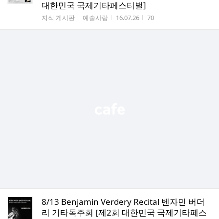
대한민국 국제기타페스티벌]
게시판명
작성자
작성시간
조회수
지식 게시판
예술사랑
16.07.26
70
8/13 Benjamin Verdery Recital 벤자민 버더
리 기타독주회 [제2회 대한민국 국제기타페스