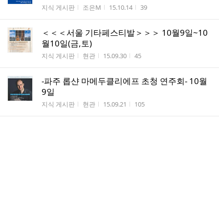
게시판명
작성자
작성시간
조회수
지식 게시판
조은M
15.10.14
39
＜＜＜서울 기타페스티발＞＞＞ 10월9일~10
월10일(금,토)
게시판명
작성자
작성시간
조회수
지식 게시판
현관
15.09.30
45
-파주 롭샨 마메두클리에프 초청 연주회- 10월
9일
게시판명
작성자
작성시간
조회수
지식 게시판
현관
15.09.21
105
-파주 필로스듀오 초청 콘써트- 9월20일
게시판명
작성자
작성시간
조회수
지식 게시판
현관
15.09.04
152
고양문화재단에서 생활문화센터 임시개관을 알려드립
니다.
게시판명
작성자
작성시간
조회수
지식 게시판
조은M
15.08.18
227