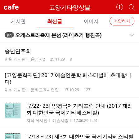
cafe
고양기타앙상블
카
개
페
별
개
정
카
게시판
최신글
이미지
가입하기
보
별
페
전
전
보
검
오케스트라축제 본선 (라데츠키 행진곡)
공지
카
공지목록 펼치기/접기
체
기
색
체
페
글
글
송년연주회
리
메
게시판명
작성자
작성시간
조회수
회원 게시판
운영자2
25.11.29
9
스
뉴
트
[고양문화재단] 2017 예술인문학 페스티벌에 초대합니
다!
게시판명
작성자
작성시간
조회수
지식 게시판
문화교육사업팀
17.10.26
127
[7/22~23] 양평국제기타포럼 안내 (2017 제3
회 대한민국 국제기타페스티벌)
게시판명
작성자
작성시간
조회수
지식 게시판
예술사랑
17.06.29
51
[7/18 ~ 23] 제3회 대한민국 국제기타페스티벌