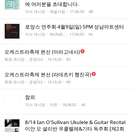
에 여러분을 초대합니다.
게시판명
작성자
작성시간
조회수
지식 게시판
예술사랑
17.06.29
48
로망스 연주회 4월9일(일) 5PM 성남아트센터
게시판명
작성자
작성시간
조회수
지식 게시판
Michell...
17.04.03
54
오케스트라축제 본선 (아라고네사)
게시판명
작성자
작성시간
조회수
회원 게시판
운영자2
16.10.20
83
오케스트라축제 본선 (라데츠키 행진곡)
게시판명
작성자
작성시간
조회수
회원 게시판
운영자2
16.10.20
69
참외
게시판명
작성자
작성시간
조회수
지식 게시판
자듀
16.08.02
44
8/14 Ian O'Sullivan Ukulele & Guitar Recital
이안 오 셜리반 우쿨렐레&기타 독주회 [제2회