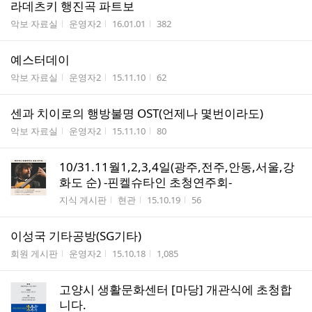
라데츠키 행진곡 파트보
게시판명
작성자
작성시간
조회수
악보 자료실
운영자2
16.01.01
382
예스터데이
게시판명
작성자
작성시간
조회수
악보 자료실
운영자2
15.11.10
62
센과 치이로의 행방불명 OST(언제나 몇번이라도)
게시판명
작성자
작성시간
조회수
악보 자료실
운영자2
15.11.10
80
10/31.11월1,2,3,4일(광주,전주,안동,서울,강
화도 순) -핀켈슈타인 초청연주회-
게시판명
작성자
작성시간
조회수
지식 게시판
현관
15.10.19
56
이성국 기타공방(SG기타)
게시판명
작성자
작성시간
조회수
회원 게시판
운영자2
15.10.18
1,085
고양시 생활문화센터 [마당] 개관식에 초청합
니다.