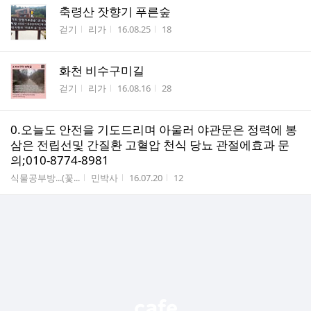
축령산 잣향기 푸른숲
게시판명
작성자
작성시간
조회수
걷기
리가
16.08.25
18
화천 비수구미길
게시판명
작성자
작성시간
조회수
걷기
리가
16.08.16
28
0.오늘도 안전을 기도드리며 아울러 야관문은 정력에 봉
삼은 전립선및 간질환 고혈압 천식 당뇨 관절에효과 문
의;010-8774-8981
게시판명
작성자
작성시간
조회수
식물공부방...(꽃...
민박사
16.07.20
12