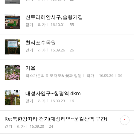
수
신두리해안사구,솔향기길
게시판명
작성자
작성시간
조회수
걷기
리가
16.10.01
55
천리포수목원
게시판명
작성자
작성시간
조회수
걷기
리가
16.09.26
26
가을
게시판명
작성자
작성시간
조회수
리스가든의 이모저모& 꽃과 정원
리가
16.09.26
56
대성사입구~청평역 4km
게시판명
작성자
작성시간
조회수
걷기
리가
16.09.23
16
댓
Re:북한강따라 걷기(대성리역~운길산역 구간)
1
글
게시판명
작성자
작성시간
조회수
걷기
리가
16.09.20
24
수