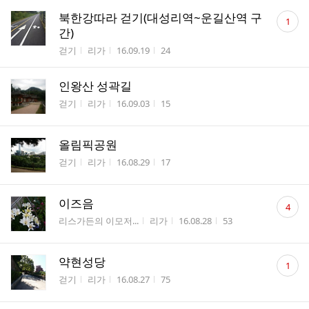
댓
북한강따라 걷기(대성리역~운길산역 구
1
글
간)
수
게시판명
작성자
작성시간
조회수
걷기
리가
16.09.19
24
인왕산 성곽길
게시판명
작성자
작성시간
조회수
걷기
리가
16.09.03
15
올림픽공원
게시판명
작성자
작성시간
조회수
걷기
리가
16.08.29
17
댓
이즈음
4
글
게시판명
작성자
작성시간
조회수
리스가든의 이모저...
리가
16.08.28
53
수
댓
약현성당
1
글
게시판명
작성자
작성시간
조회수
걷기
리가
16.08.27
75
수