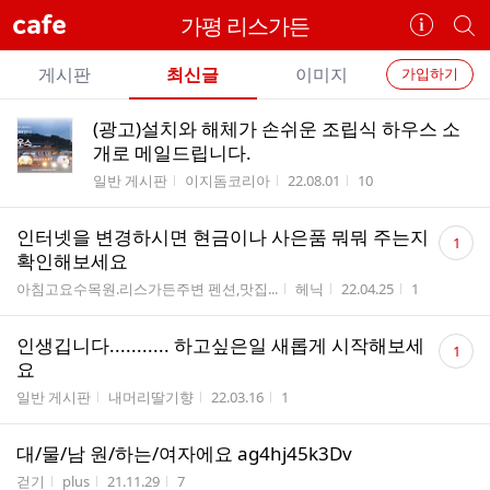
cafe
가평 리스가든
카
개
페
별
개
정
카
게시판
최신글
이미지
가입하기
보
별
페
전
전
보
검
(광고)설치와 해체가 손쉬운 조립식 하우스 소
카
체
기
색
체
개로 메일드립니다.
페
글
글
게시판명
작성자
작성시간
조회수
일반 게시판
이지돔코리아
22.08.01
10
리
메
스
댓
뉴
인터넷을 변경하시면 현금이나 사은품 뭐뭐 주는지
트
1
글
확인해보세요
수
게시판명
작성자
작성시간
조회수
아침고요수목원.리스가든주변 펜션,맛집...
헤닉
22.04.25
1
댓
인생깁니다........... 하고싶은일 새롭게 시작해보세
1
글
요
수
게시판명
작성자
작성시간
조회수
일반 게시판
내머리딸기향
22.03.16
1
대/물/남 원/하는/여자에요 ag4hj45k3Dv
게시판명
작성자
작성시간
조회수
걷기
plus
21.11.29
7