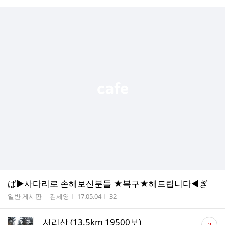
ば▶사다리로 손해보신분들 ★복구★해드립니다◀ぎ
게시판명
작성자
작성시간
조회수
일반 게시판
김세영
17.05.04
32
댓
서리산 (13.5km 19500보)