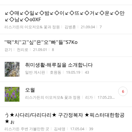
↙◇매↙◇일↙◇밤↙◇이↙◇뜨↙◇거↙◇운↙◇만
↙◇남↙◇o0XF
게시판명
작성자
작성시간
조회수
리스가든의 이모저모& 꽃과 정원
김병훈
21.09.04
7
''떡''치''고''싶''은''오''빠''들''S7Ko
게시판명
작성자
작성시간
조회수
걷기
천리로
21.09.01
8
취미생활-해루질을 소개합니다
게시판명
작성자
작성시간
조회수
일반 게시판
호원동
19.05.19
43
댓
오월
6
글
게시판명
작성자
작성시간
조회수
리스가든의 이모저모& 꽃과 정원
리가
17.05.23
176
수
う★사다리/다리다리★ 구간정복자 ★픽스터대한항공
★ぉ
게시판명
작성자
작성시간
조회수
리스가든 주변 가볼만한 곳
김세영
17.05.04
39