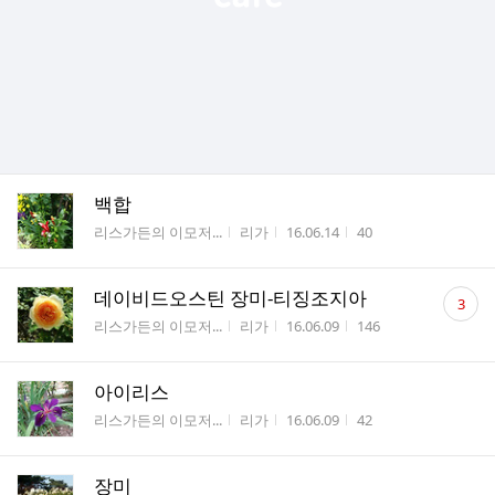
백합
게시판명
작성자
작성시간
조회수
리스가든의 이모저...
리가
16.06.14
40
댓
데이비드오스틴 장미-티징조지아
3
글
게시판명
작성자
작성시간
조회수
리스가든의 이모저...
리가
16.06.09
146
수
아이리스
게시판명
작성자
작성시간
조회수
리스가든의 이모저...
리가
16.06.09
42
장미