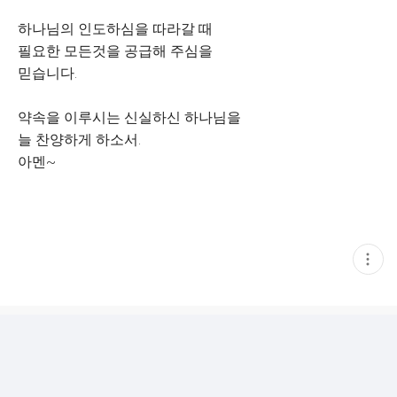
하나님의 인도하심을 따라갈 때
필요한 모든것을 공급해 주심을
믿습니다.
약속을 이루시는 신실하신 하나님을
늘 찬양하게 하소서.
아멘~
현
재
게
시
글
추
가
기
능
열
기