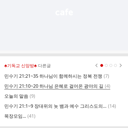
♣기독교 신앙방♣
다른글
현재페이지 1
2
3
4
댓
민수기 21:21~35 하나님이 함께하시는 정복 전쟁
(
7
)
오
글
댓
민수기 21:10~20 하나님 은혜로 걸어온 광야의 길
(
4
)
글
댓
오늘의 말씀
(
9
)
오
글
댓
민수기 21:1~9 장대위의 놋 뱀과 예수 그리스도의 구원
(
14
)
글
댓
목장모임...
(
41
)
글