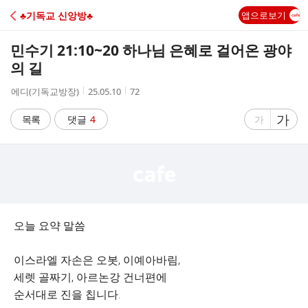
C
♣기독교 신앙방♣
앱으로보기
A
민수기 21:10~20 하나님 은혜로 걸어온 광야
F
의 길
작
작
조
에디(기독교방장)
25.05.10
72
E
성
성
회
자
시
수
글
가
글
목록
댓글
4
가
간
자
자
크
크
기
기
크
작
게
게
오늘 요약 말씀
이스라엘 자손은 오봇, 이예아바림,
세렛 골짜기, 아르논강 건너편에
순서대로 진을 칩니다.