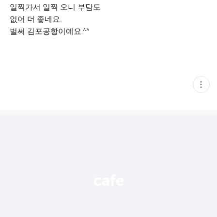
일찍가서 일찍 오니 부담도
없어 더 좋네요.
벌써 김포공항이예요.^^
현
재
게
시
글
추
가
기
능
열
기