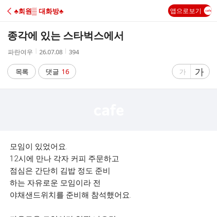
C
♣회원▒ 대화방♣
앱으로보기
A
종각에 있는 스타벅스에서
F
작
작
조
파란여우
26.07.08
394
성
성
회
E
자
시
수
글
가
글
목록
댓글
16
가
간
자
자
크
크
기
기
크
작
게
게
모임이 있었어요.
12시에 만나 각자 커피 주문하고
점심은 간단히 김밥 정도 준비
하는 자유로운 모임이라 전
야채샌드위치를 준비해 참석했어요.