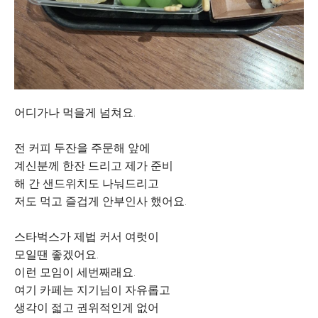
어디가나 먹을게 넘쳐요.
전 커피 두잔을 주문해 앞에
계신분께 한잔 드리고 제가 준비
해 간 샌드위치도 나눠드리고
저도 먹고 즐겁게 안부인사 했어요.
스타벅스가 제법 커서 여럿이
모일땐 좋겠어요.
이런 모임이 세번째래요.
여기 카페는 지기님이 자유롭고
생각이 젋고 권위적인게 없어