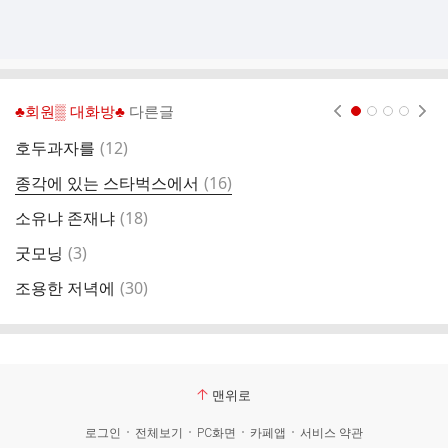
♣회원▒ 대화방♣
다른글
현재페이지 1
2
3
4
댓
호두과자를
(
12
)
글
댓
종각에 있는 스타벅스에서
(
16
)
글
댓
소유냐 존재냐
(
18
)
날
글
댓
굿모닝
(
3
)
글
댓
조용한 저녁에
(
30
)
춤
글
맨위로
로그인
전체보기
PC화면
카페앱
서비스 약관