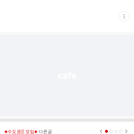
현
재
게
시
글
추
가
기
능
열
기
♣수도권▒ 모임♣
다른글
현재페이지 1
2
3
4