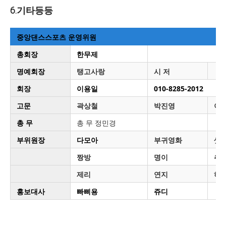
6.기타등등
중앙댄스스포츠 운영위원
총회장
한무제
명예회장
탱고사랑
시 저
장
회장
이용일
010-8285-2012
고문
곽상철
박진영
이
총 무
총 무 정민경
부위원장
다모아
부귀영화
샛
짱방
명이
추
제리
연지
하
홍보대사
빠삐용
쥬디
설