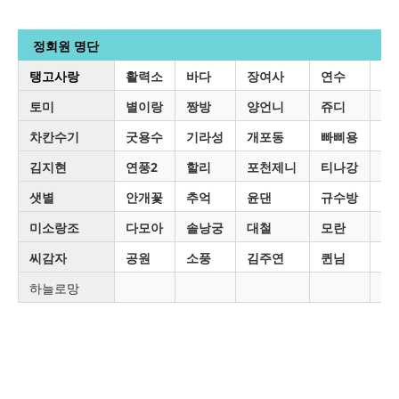
정회원 명단
탱고사랑
활력소
바다
장여사
연수
은
토미
별이랑
짱방
양언니
쥬디
시
차칸수기
굿용수
기라성
개포동
빠삐용
뱅
김지현
연풍2
할리
포천제니
티나강
연
샛별
안개꽃
추억
윤댄
규수방
노
미소랑조
다모아
솔낭궁
대철
모란
명
씨감자
공원
소풍
김주연
퀸님
통
하늘로망