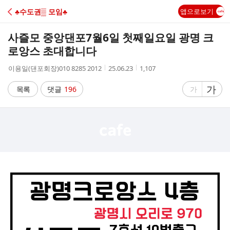
C
♣수도권▒ 모임♣
앱으로보기
A
사즐모 중앙댄포7월6일 첫째일요일 광명 크
F
로앙스 초대합니다
작
작
조
이용일(댄포회장)010 8285 2012
25.06.23
1,107
E
성
성
회
자
시
수
글
가
글
목록
댓글
196
가
간
자
자
크
크
기
기
크
작
게
게