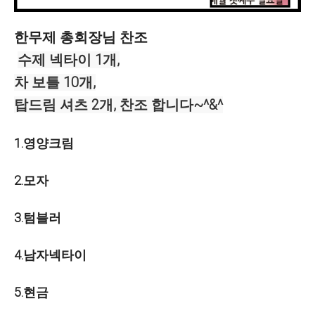
한무제 총회장님 찬조
수제 넥타이 1개,
차 보틀 10개,
탑드림 셔츠 2개, 찬조 합니다~^&^
1.영양크림
2.모자
3.텀블러
4.남자넥타이
5.현금