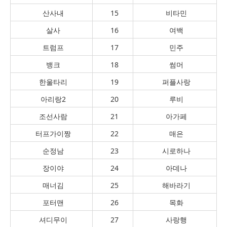
산사내
15
비타민
살사
16
여백
트럼프
17
민주
뱅크
18
썸머
한울타리
19
퍼플사랑
아리랑2
20
루비
조선사람
21
아가페
터프가이짱
22
매은
순정남
23
시로하나
장이야
24
아데나
매너김
25
해바라기
포터맨
26
목화
셔디무이
27
사랑행