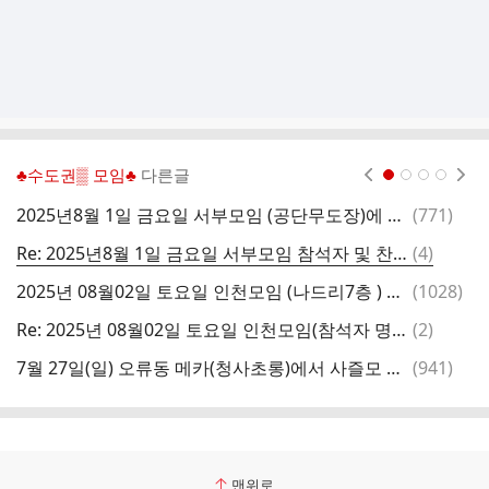
♣수도권▒ 모임♣
다른글
현재페이지 1
2
3
4
댓
2025년8월 1일 금요일 서부모임 (공단무도장)에 회원님들을 정중히 초내합니다
(
771
)
글
댓
Re: 2025년8월 1일 금요일 서부모임 참석자 및 찬조자 (존칭생략)
(
4
)
글
댓
2025년 08월02일 토요일 인천모임 (나드리7층 ) 별이랑총무님 퇴임식에 초대합니다
(
1028
)
글
댓
Re: 2025년 08월02일 토요일 인천모임(참석자 명단)
(
2
)
글
댓
7월 27일(일) 오류동 메카(청사초롱)에서 사즐모 중앙모임 개최 안내
(
941
)
R
글
맨위로