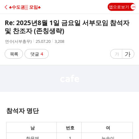
C
♣수도권▒ 모임♣
앱으로보기
A
Re: 2025년8월 1일 금요일 서부모임 참석자
F
및 찬조자 (존칭생략)
작
작
조
연수(서부총무)
25.07.20
3,208
E
성
성
회
자
시
수
글
가
글
목록
댓글
4
가
간
자
자
크
크
기
기
크
작
게
게
참석자 명단
남
번호
여
한무제
1
눈송이