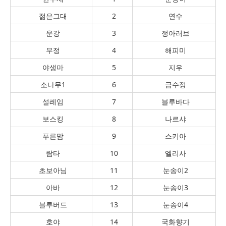
젊은그대
2
연수
운강
3
정아러브
무정
4
해피미
야생마
5
지우
소나무1
6
금수정
설레임
7
블루바다
보스킹
8
나르샤
푸른맘
9
스키아
람타
10
엘리사
초보아님
11
눈송이2
아바
12
눈송이3
블루버드
13
눈송이4
호야
14
국화향기