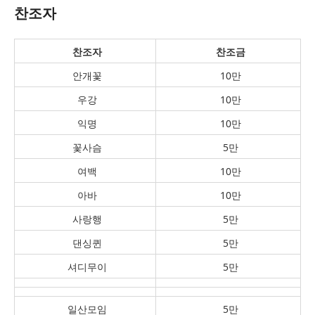
찬조자
찬조자
찬조금
안개꽃
10만
우강
10만
익명
10만
꽃사슴
5만
여백
10만
아바
10만
사랑행
5만
댄싱퀸
5만
셔디무이
5만
일산모임
5만