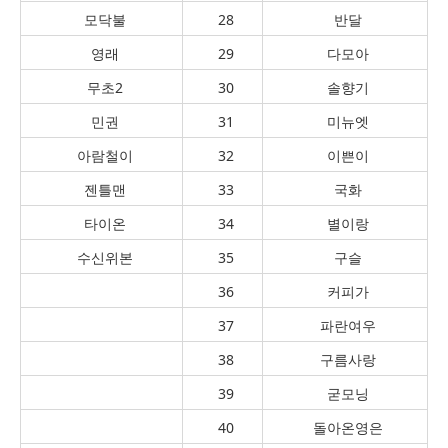
모닥불
28
반달
영래
29
다모아
무초2
30
솔향기
민권
31
미뉴엣
아람철이
32
이쁜이
젠틀맨
33
국화
타이온
34
별이랑
수신위본
35
구슬
36
커피가
37
파란여우
38
구름사랑
39
굳모닝
40
돌아온영은