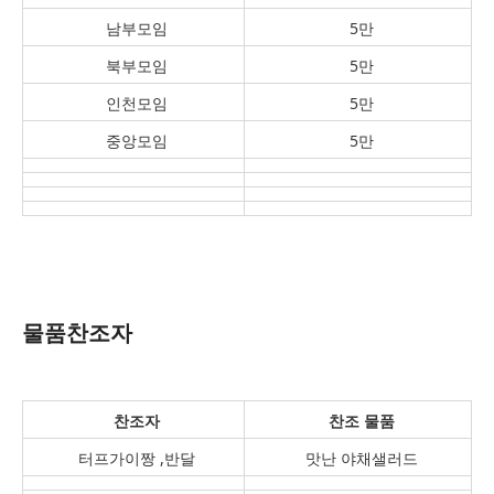
남부모임
5만
북부모임
5만
인천모임
5만
중앙모임
5만
물품찬조자
찬조자
찬조 물품
터프가이짱 ,반달
맛난 야채샐러드