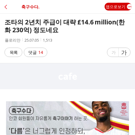
C
축구수다.
앱으로보기
A
조타의 2년치 주급이 대략 £14.6 million(한
F
화 230억) 정도네요
작
작
조
플로리안
25.07.05
1,513
E
성
성
회
자
시
수
글
가
글
목록
댓글
14
가
간
자
자
크
크
기
기
크
작
게
게