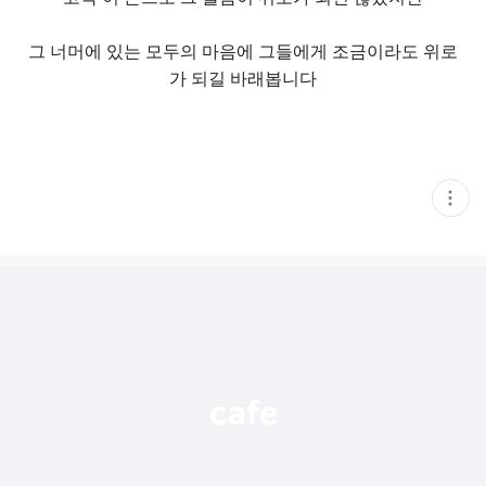
그 너머에 있는 모두의 마음에 그들에게 조금이라도 위로
가 되길 바래봅니다
현
재
게
시
글
추
가
기
능
열
기