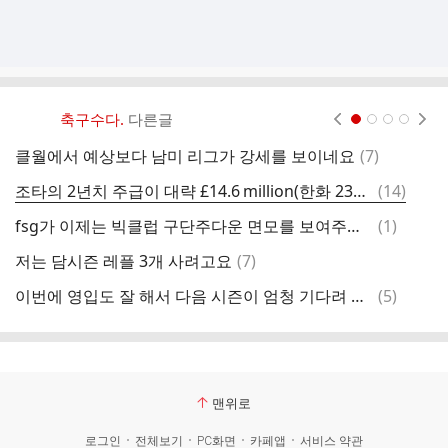
축구수다.
다른글
현재페이지 1
2
3
4
댓
클월에서 예상보다 남미 리그가 강세를 보이네요
(
7
)
여
글
댓
조타의 2년치 주급이 대략 £14.6 million(한화 230억) 정도네요
(
14
)
조
글
댓
fsg가 이제는 빅클럽 구단주다운 면모를 보여주고 있네요
(
1
)
최
글
댓
저는 담시즌 레플 3개 사려고요
(
7
)
글
댓
이번에 영입도 잘 해서 다음 시즌이 엄청 기다려 졌는데
(
5
)
이
글
맨위로
로그인
전체보기
PC화면
카페앱
서비스 약관