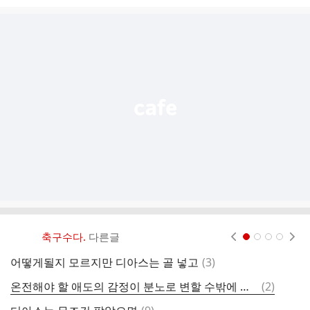
시
글
추
가
기
능
열
기
축구수다.
다른글
현재페이지 1
2
3
4
댓
어떻게될지 모르지만 디아스는 골 넣고
(
3
)
그
글
댓
온전해야 할 애도의 감정이 분노로 변할 수밖에 없는 이 상황이 화나네요.
(
2
)
글