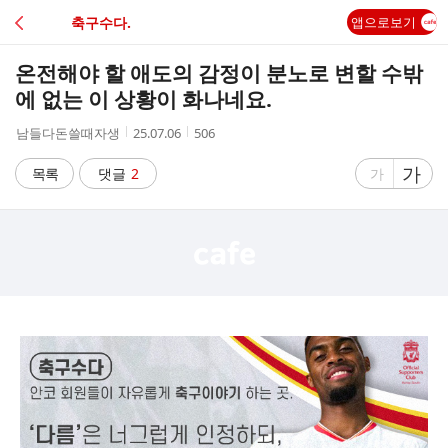
C
축구수다.
앱으로보기
A
온전해야 할 애도의 감정이 분노로 변할 수밖
F
에 없는 이 상황이 화나네요.
작
작
조
남들다돈쓸때자생
25.07.06
506
E
성
성
회
자
시
수
글
가
글
목록
댓글
2
가
간
자
자
크
크
기
기
크
작
게
게